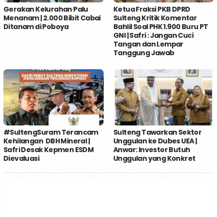
Gerakan Kelurahan Palu
Ketua Fraksi PKB DPRD
Menanam | 2.000 Bibit Cabai
Sulteng Kritik Komentar
Ditanam di Poboya
Bahlil Soal PHK 1.900 Buru PT
GNI | Safri : Jangan Cuci
Tangan dan Lempar
Tanggung Jawab
#SultengSuram Terancam
Sulteng Tawarkan Sektor
Kehilangan DBH Mineral |
Unggulan ke Dubes UEA |
Safri Desak Kepmen ESDM
Anwar: Investor Butuh
Dievaluasi
Unggulan yang Konkret