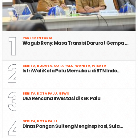
1
PARLEMENTARIA
Wagub Reny: Masa Transisi Darurat Gempa …
2
BERITA
,
BUDAYA
,
KOTA PALU
,
WANITA
,
WISATA
Istri Wali Kota Palu Memukau di BTN Indo…
3
BERITA
,
KOTA PALU
,
NEWS
UEA Rencana Investasi di KEK Palu
4
BERITA
,
KOTA PALU
Dinas Pangan Sulteng Menginspirasi, Sula…