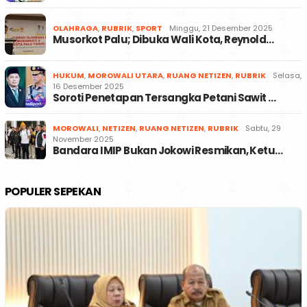
OLAHRAGA
,
RUBRIK
,
SPORT
Minggu, 21 Desember 2025
Musorkot Palu; Dibuka Wali Kota, Reynold…
HUKUM
,
MOROWALI UTARA
,
RUANG NETIZEN
,
RUBRIK
Selasa,
16 Desember 2025
Soroti Penetapan Tersangka Petani Sawit …
MOROWALI
,
NETIZEN
,
RUANG NETIZEN
,
RUBRIK
Sabtu, 29
November 2025
Bandara IMIP Bukan Jokowi Resmikan, Ketu…
POPULER SEPEKAN