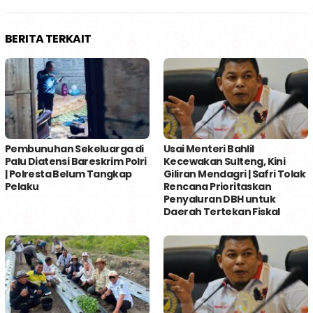
BERITA TERKAIT
Pembunuhan Sekeluarga di
Usai Menteri Bahlil
Palu Diatensi Bareskrim Polri
Kecewakan Sulteng, Kini
| Polresta Belum Tangkap
Giliran Mendagri | Safri Tolak
Pelaku
Rencana Prioritaskan
Penyaluran DBH untuk
Daerah Tertekan Fiskal