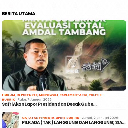
BERITA UTAMA
HUKUM
,
IN PICTURES
,
MOROWALI
,
PARLEMENTARIA
,
POLITIK
,
RUBRIK
Rabu, 7 Januari 2026
Safri Akan Lapor Presiden dan Desak Gube…
CATATAN PINGGIR
,
OPINI
,
RUBRIK
Jumat, 2 Januari 2026
PILKADA (TAK) LANGSUNG DAN LANGSUNG; SIA…