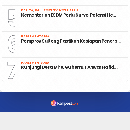
5
BERITA
,
KAILIPOST TV
,
KOTA PALU
Kementerian ESDM Perlu Survei Potensi He…
6
PARLEMENTARIA
Pemprov Sulteng Pastikan Kesiapan Penerb…
7
PARLEMENTARIA
Kunjungi Desa Mire, Gubernur Anwar Hafid…
INDEKS
KODE ETIK
REDAKSI
KARIR
PRIVACY POLICY
DISCLAIMER