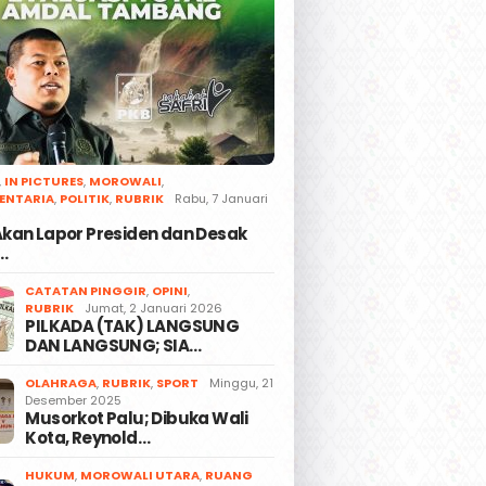
,
IN PICTURES
,
MOROWALI
,
ENTARIA
,
POLITIK
,
RUBRIK
Rabu, 7 Januari
 Akan Lapor Presiden dan Desak
…
CATATAN PINGGIR
,
OPINI
,
RUBRIK
Jumat, 2 Januari 2026
PILKADA (TAK) LANGSUNG
DAN LANGSUNG; SIA…
OLAHRAGA
,
RUBRIK
,
SPORT
Minggu, 21
Desember 2025
Musorkot Palu; Dibuka Wali
Kota, Reynold…
HUKUM
,
MOROWALI UTARA
,
RUANG