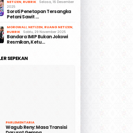
NETIZEN
,
RUBRIK
Selasa, 16 Desember
2025
Soroti Penetapan Tersangka
Petani Sawit …
MOROWALI
,
NETIZEN
,
RUANG NETIZEN
,
RUBRIK
Sabtu, 29 November 2025
Bandara IMIP Bukan Jokowi
Resmikan, Ketu…
LER SEPEKAN
PARLEMENTARIA
Wagub Reny: Masa Transisi
Darurat Gempa …