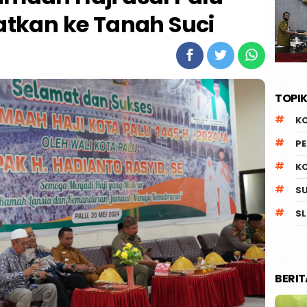
tkan ke Tanah Suci
TOPIK
K
P
K
S
SL
BERI