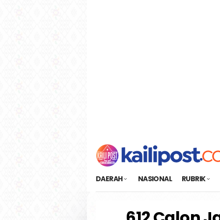
Loncat
tutup
ke
konten
DAERAH
NASIONAL
RUBRIK
612 Calon J