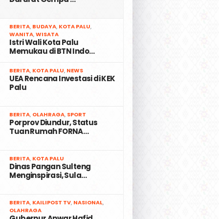
2
BERITA
,
BUDAYA
,
KOTA PALU
,
WANITA
,
WISATA
Istri Wali Kota Palu
Memukau di BTN Indo…
3
BERITA
,
KOTA PALU
,
NEWS
UEA Rencana Investasi di KEK
Palu
4
BERITA
,
OLAHRAGA
,
SPORT
Porprov Diundur, Status
Tuan Rumah FORNA…
5
BERITA
,
KOTA PALU
Dinas Pangan Sulteng
Menginspirasi, Sula…
6
BERITA
,
KAILIPOST TV
,
NASIONAL
,
OLAHRAGA
Gubernur Anwar Hafid