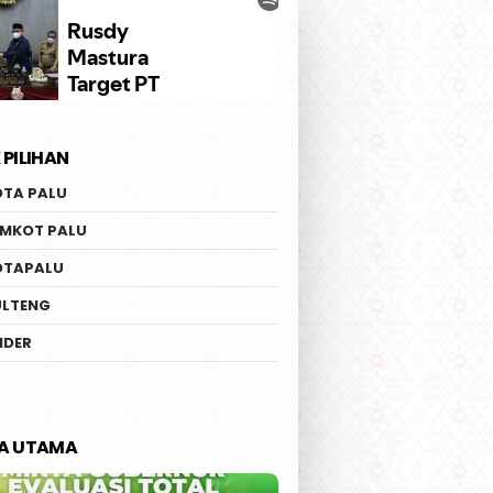
 PILIHAN
OTA PALU
EMKOT PALU
OTAPALU
ULTENG
IDER
TA UTAMA