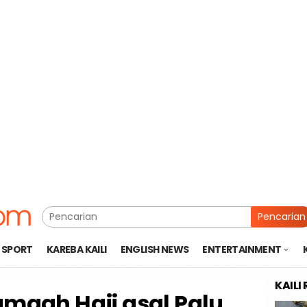
Pencarian
SPORT
KAREBA KAILI
ENGLISH NEWS
ENTERTAINMENT
KAILI
amaah Haji asal Palu