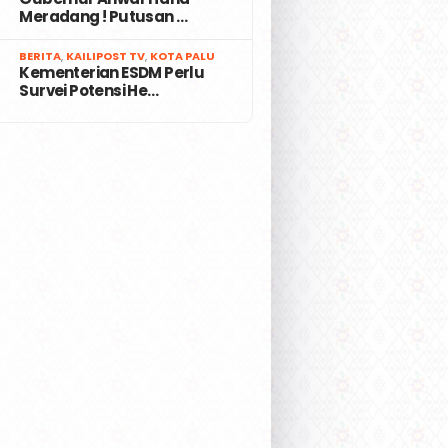
Meradang ! Putusan …
7
BERITA
,
KAILIPOST TV
,
KOTA PALU
Kementerian ESDM Perlu
Survei Potensi He…