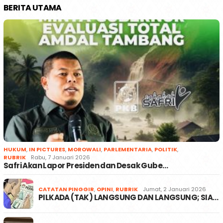
BERITA UTAMA
HUKUM
,
IN PICTURES
,
MOROWALI
,
PARLEMENTARIA
,
POLITIK
,
RUBRIK
Rabu, 7 Januari 2026
Safri Akan Lapor Presiden dan Desak Gube…
CATATAN PINGGIR
,
OPINI
,
RUBRIK
Jumat, 2 Januari 2026
PILKADA (TAK) LANGSUNG DAN LANGSUNG; SIA…