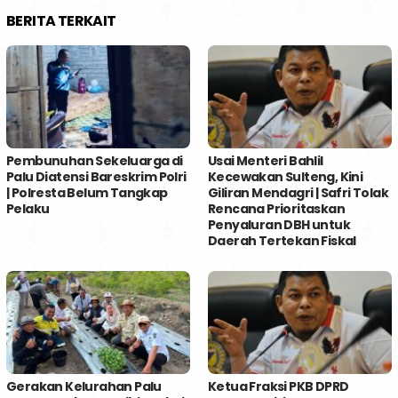
BERITA TERKAIT
Pembunuhan Sekeluarga di
Usai Menteri Bahlil
Palu Diatensi Bareskrim Polri
Kecewakan Sulteng, Kini
| Polresta Belum Tangkap
Giliran Mendagri | Safri Tolak
Pelaku
Rencana Prioritaskan
Penyaluran DBH untuk
Daerah Tertekan Fiskal
Gerakan Kelurahan Palu
Ketua Fraksi PKB DPRD