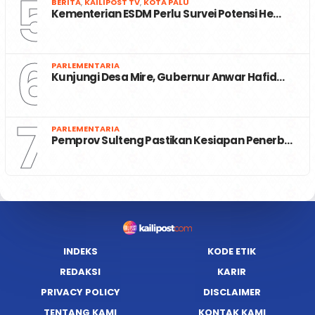
5
BERITA
,
KAILIPOST TV
,
KOTA PALU
Kementerian ESDM Perlu Survei Potensi He…
6
PARLEMENTARIA
Kunjungi Desa Mire, Gubernur Anwar Hafid…
7
PARLEMENTARIA
Pemprov Sulteng Pastikan Kesiapan Penerb…
INDEKS
KODE ETIK
REDAKSI
KARIR
PRIVACY POLICY
DISCLAIMER
TENTANG KAMI
KONTAK KAMI