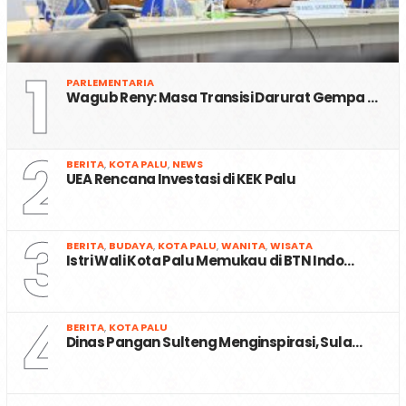
1
PARLEMENTARIA
Wagub Reny: Masa Transisi Darurat Gempa …
2
BERITA
,
KOTA PALU
,
NEWS
UEA Rencana Investasi di KEK Palu
3
BERITA
,
BUDAYA
,
KOTA PALU
,
WANITA
,
WISATA
Istri Wali Kota Palu Memukau di BTN Indo…
4
BERITA
,
KOTA PALU
Dinas Pangan Sulteng Menginspirasi, Sula…