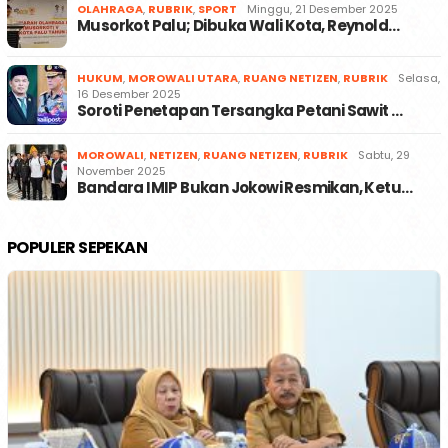
OLAHRAGA
,
RUBRIK
,
SPORT
Minggu, 21 Desember 2025
Musorkot Palu; Dibuka Wali Kota, Reynold…
HUKUM
,
MOROWALI UTARA
,
RUANG NETIZEN
,
RUBRIK
Selasa,
16 Desember 2025
Soroti Penetapan Tersangka Petani Sawit …
MOROWALI
,
NETIZEN
,
RUANG NETIZEN
,
RUBRIK
Sabtu, 29
November 2025
Bandara IMIP Bukan Jokowi Resmikan, Ketu…
POPULER SEPEKAN