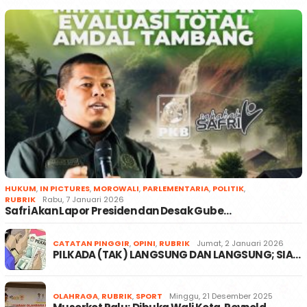
HUKUM
,
IN PICTURES
,
MOROWALI
,
PARLEMENTARIA
,
POLITIK
,
RUBRIK
Rabu, 7 Januari 2026
Safri Akan Lapor Presiden dan Desak Gube…
CATATAN PINGGIR
,
OPINI
,
RUBRIK
Jumat, 2 Januari 2026
PILKADA (TAK) LANGSUNG DAN LANGSUNG; SIA…
OLAHRAGA
,
RUBRIK
,
SPORT
Minggu, 21 Desember 2025