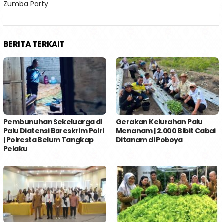
Zumba Party
BERITA TERKAIT
Pembunuhan Sekeluarga di
Gerakan Kelurahan Palu
Palu Diatensi Bareskrim Polri
Menanam | 2.000 Bibit Cabai
| Polresta Belum Tangkap
Ditanam di Poboya
Pelaku