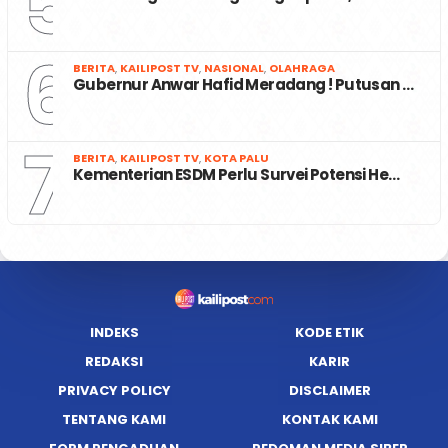
5
6
BERITA
,
KAILIPOST TV
,
NASIONAL
,
OLAHRAGA
Gubernur Anwar Hafid Meradang ! Putusan …
7
BERITA
,
KAILIPOST TV
,
KOTA PALU
Kementerian ESDM Perlu Survei Potensi He…
INDEKS
KODE ETIK
REDAKSI
KARIR
PRIVACY POLICY
DISCLAIMER
TENTANG KAMI
KONTAK KAMI