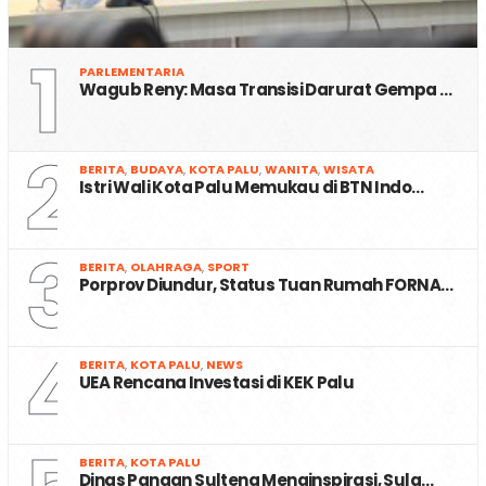
1
PARLEMENTARIA
Wagub Reny: Masa Transisi Darurat Gempa …
2
BERITA
,
BUDAYA
,
KOTA PALU
,
WANITA
,
WISATA
Istri Wali Kota Palu Memukau di BTN Indo…
3
BERITA
,
OLAHRAGA
,
SPORT
Porprov Diundur, Status Tuan Rumah FORNA…
4
BERITA
,
KOTA PALU
,
NEWS
UEA Rencana Investasi di KEK Palu
BERITA
,
KOTA PALU
Dinas Pangan Sulteng Menginspirasi, Sula…