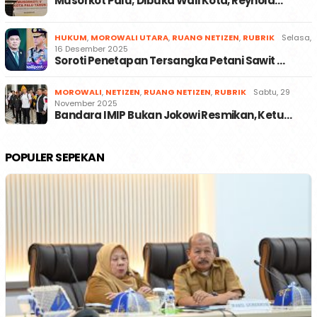
Musorkot Palu; Dibuka Wali Kota, Reynold…
HUKUM
,
MOROWALI UTARA
,
RUANG NETIZEN
,
RUBRIK
Selasa,
16 Desember 2025
Soroti Penetapan Tersangka Petani Sawit …
MOROWALI
,
NETIZEN
,
RUANG NETIZEN
,
RUBRIK
Sabtu, 29
November 2025
Bandara IMIP Bukan Jokowi Resmikan, Ketu…
POPULER SEPEKAN