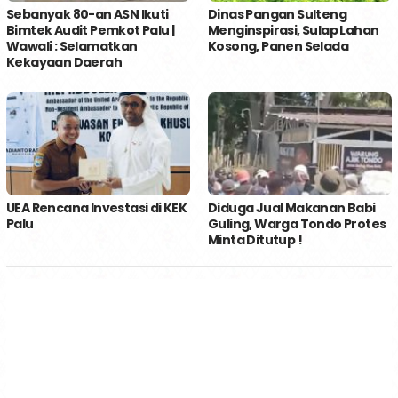
Sebanyak 80-an ASN Ikuti
Dinas Pangan Sulteng
Bimtek Audit Pemkot Palu |
Menginspirasi, Sulap Lahan
Wawali : Selamatkan
Kosong, Panen Selada
Kekayaan Daerah
UEA Rencana Investasi di KEK
Diduga Jual Makanan Babi
Palu
Guling, Warga Tondo Protes
Minta Ditutup !