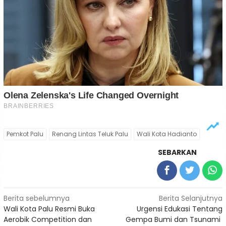
Pemkot Palu
Renang Lintas Teluk Palu
Wali Kota Hadianto
SEBARKAN
Navigasi
Berita sebelumnya
Berita Selanjutnya
Wali Kota Palu Resmi Buka
Urgensi Edukasi Tentang
pos
Aerobik Competition dan
Gempa Bumi dan Tsunami