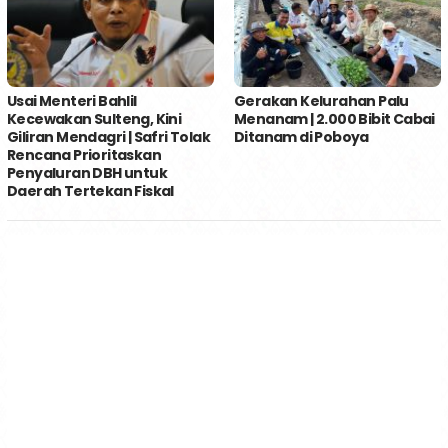
Usai Menteri Bahlil
Gerakan Kelurahan Palu
Kecewakan Sulteng, Kini
Menanam | 2.000 Bibit Cabai
Giliran Mendagri | Safri Tolak
Ditanam di Poboya
Rencana Prioritaskan
Penyaluran DBH untuk
Daerah Tertekan Fiskal