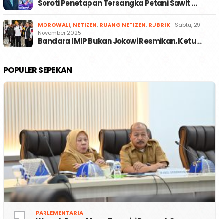
Soroti Penetapan Tersangka Petani Sawit …
MOROWALI
,
NETIZEN
,
RUANG NETIZEN
,
RUBRIK
Sabtu, 29
November 2025
Bandara IMIP Bukan Jokowi Resmikan, Ketu…
POPULER SEPEKAN
PARLEMENTARIA