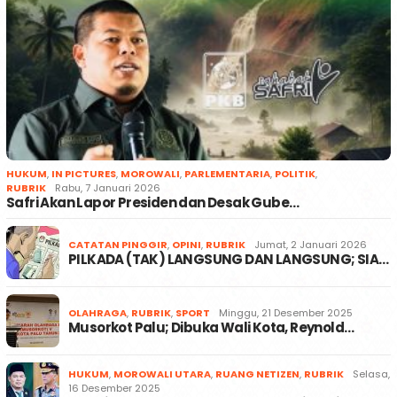
HUKUM
,
IN PICTURES
,
MOROWALI
,
PARLEMENTARIA
,
POLITIK
,
RUBRIK
Rabu, 7 Januari 2026
Safri Akan Lapor Presiden dan Desak Gube…
CATATAN PINGGIR
,
OPINI
,
RUBRIK
Jumat, 2 Januari 2026
PILKADA (TAK) LANGSUNG DAN LANGSUNG; SIA…
OLAHRAGA
,
RUBRIK
,
SPORT
Minggu, 21 Desember 2025
Musorkot Palu; Dibuka Wali Kota, Reynold…
HUKUM
,
MOROWALI UTARA
,
RUANG NETIZEN
,
RUBRIK
Selasa,
16 Desember 2025