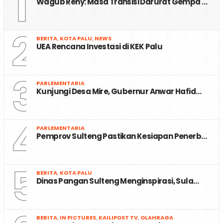
1
Wagub Reny: Masa Transisi Darurat Gempa …
2
BERITA
,
KOTA PALU
,
NEWS
UEA Rencana Investasi di KEK Palu
3
PARLEMENTARIA
Kunjungi Desa Mire, Gubernur Anwar Hafid…
4
PARLEMENTARIA
Pemprov Sulteng Pastikan Kesiapan Penerb…
5
BERITA
,
KOTA PALU
Dinas Pangan Sulteng Menginspirasi, Sula…
BERITA
,
IN PICTURES
,
KAILIPOST TV
,
OLAHRAGA