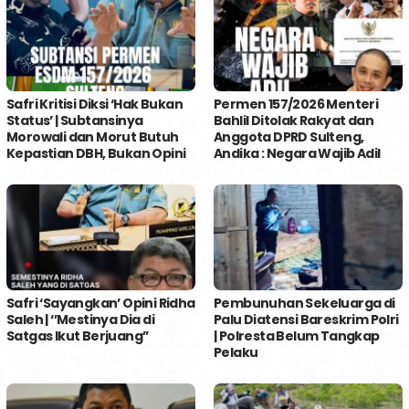
Safri Kritisi Diksi ‘Hak Bukan
Permen 157/2026 Menteri
Status’ | Subtansinya
Bahlil Ditolak Rakyat dan
Morowali dan Morut Butuh
Anggota DPRD Sulteng,
Kepastian DBH, Bukan Opini
Andika : Negara Wajib Adil
Safri ‘Sayangkan’ Opini Ridha
Pembunuhan Sekeluarga di
Saleh | ‘’Mestinya Dia di
Palu Diatensi Bareskrim Polri
Satgas Ikut Berjuang’’
| Polresta Belum Tangkap
Pelaku