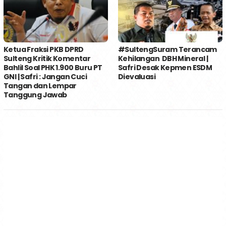
Ketua Fraksi PKB DPRD
#SultengSuram Terancam
Sulteng Kritik Komentar
Kehilangan DBH Mineral |
Bahlil Soal PHK 1.900 Buru PT
Safri Desak Kepmen ESDM
GNI | Safri : Jangan Cuci
Dievaluasi
Tangan dan Lempar
Tanggung Jawab