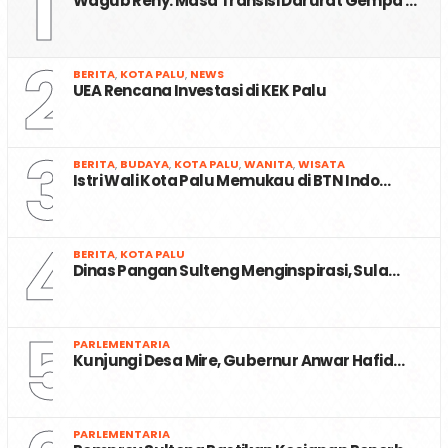
1
Wagub Reny: Masa Transisi Darurat Gempa …
2
BERITA
,
KOTA PALU
,
NEWS
UEA Rencana Investasi di KEK Palu
3
BERITA
,
BUDAYA
,
KOTA PALU
,
WANITA
,
WISATA
Istri Wali Kota Palu Memukau di BTN Indo…
4
BERITA
,
KOTA PALU
Dinas Pangan Sulteng Menginspirasi, Sula…
5
PARLEMENTARIA
Kunjungi Desa Mire, Gubernur Anwar Hafid…
PARLEMENTARIA