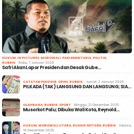
HUKUM
,
IN PICTURES
,
MOROWALI
,
PARLEMENTARIA
,
POLITIK
,
RUBRIK
Rabu, 7 Januari 2026
Safri Akan Lapor Presiden dan Desak Gube…
CATATAN PINGGIR
,
OPINI
,
RUBRIK
Jumat, 2 Januari 2026
PILKADA (TAK) LANGSUNG DAN LANGSUNG; SIA…
OLAHRAGA
,
RUBRIK
,
SPORT
Minggu, 21 Desember 2025
Musorkot Palu; Dibuka Wali Kota, Reynold…
HUKUM
,
MOROWALI UTARA
,
RUANG NETIZEN
,
RUBRIK
Selasa,
16 Desember 2025