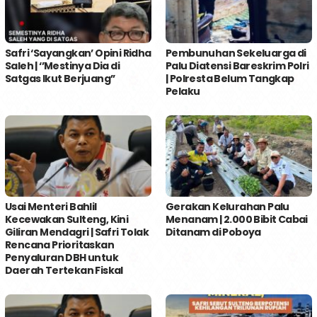
Safri ‘Sayangkan’ Opini Ridha
Pembunuhan Sekeluarga di
Saleh | ‘’Mestinya Dia di
Palu Diatensi Bareskrim Polri
Satgas Ikut Berjuang’’
| Polresta Belum Tangkap
Pelaku
Usai Menteri Bahlil
Gerakan Kelurahan Palu
Kecewakan Sulteng, Kini
Menanam | 2.000 Bibit Cabai
Giliran Mendagri | Safri Tolak
Ditanam di Poboya
Rencana Prioritaskan
Penyaluran DBH untuk
Daerah Tertekan Fiskal