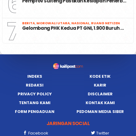
6
Pemprov Sulteng Pastikan Kesiapan Penerb…
7
BERITA
,
MOROWALI UTARA
,
NASIONAL
,
RUANG NETIZEN
Gelombang PHK Kedua PT GNI, 1.900 Buruh …
INDEKS
KODE ETIK
REDAKSI
KARIR
PRIVACY POLICY
DISCLAIMER
TENTANG KAMI
KONTAK KAMI
FORM PENGADUAN
PEDOMAN MEDIA SIBER
JARINGAN SOCIAL
Facebook
Twitter