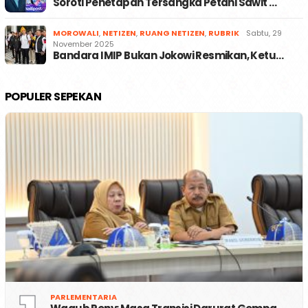
Soroti Penetapan Tersangka Petani Sawit …
MOROWALI
,
NETIZEN
,
RUANG NETIZEN
,
RUBRIK
Sabtu, 29
November 2025
Bandara IMIP Bukan Jokowi Resmikan, Ketu…
POPULER SEPEKAN
PARLEMENTARIA