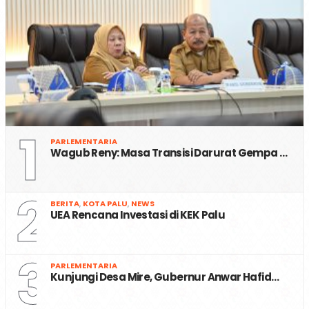
1
PARLEMENTARIA
Wagub Reny: Masa Transisi Darurat Gempa …
2
BERITA
,
KOTA PALU
,
NEWS
UEA Rencana Investasi di KEK Palu
3
PARLEMENTARIA
Kunjungi Desa Mire, Gubernur Anwar Hafid…