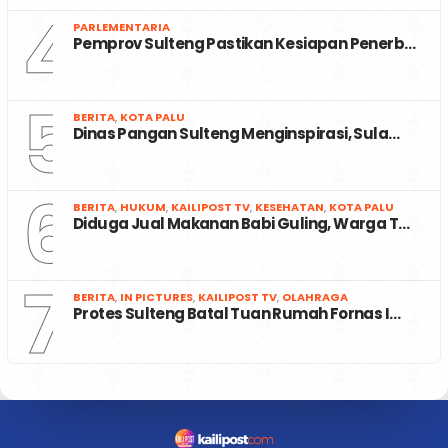
4
PARLEMENTARIA
Pemprov Sulteng Pastikan Kesiapan Penerb…
5
BERITA
,
KOTA PALU
Dinas Pangan Sulteng Menginspirasi, Sula…
6
BERITA
,
HUKUM
,
KAILIPOST TV
,
KESEHATAN
,
KOTA PALU
Diduga Jual Makanan Babi Guling, Warga T…
7
BERITA
,
IN PICTURES
,
KAILIPOST TV
,
OLAHRAGA
Protes Sulteng Batal Tuan Rumah Fornas I…