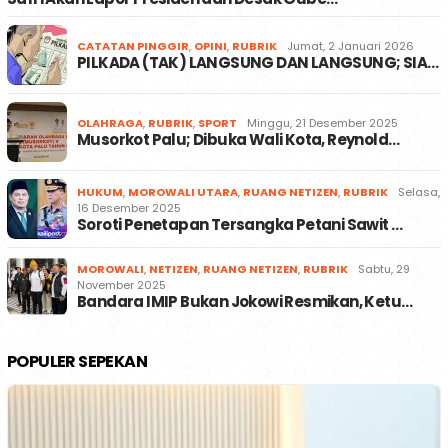
CATATAN PINGGIR
,
OPINI
,
RUBRIK
Jumat, 2 Januari 2026
PILKADA (TAK) LANGSUNG DAN LANGSUNG; SIA…
OLAHRAGA
,
RUBRIK
,
SPORT
Minggu, 21 Desember 2025
Musorkot Palu; Dibuka Wali Kota, Reynold…
HUKUM
,
MOROWALI UTARA
,
RUANG NETIZEN
,
RUBRIK
Selasa,
16 Desember 2025
Soroti Penetapan Tersangka Petani Sawit …
MOROWALI
,
NETIZEN
,
RUANG NETIZEN
,
RUBRIK
Sabtu, 29
November 2025
Bandara IMIP Bukan Jokowi Resmikan, Ketu…
POPULER SEPEKAN