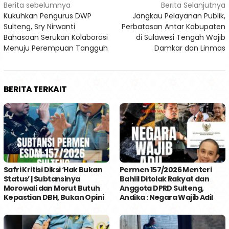
Navigasi
Berita sebelumnya
Berita Selanjutnya
Kukuhkan Pengurus DWP
Jangkau Pelayanan Publik,
pos
Sulteng, Sry Nirwanti
Perbatasan Antar Kabupaten
Bahasoan Serukan Kolaborasi
di Sulawesi Tengah Wajib
Menuju Perempuan Tangguh
Damkar dan Linmas
BERITA TERKAIT
Safri Kritisi Diksi ‘Hak Bukan
Permen 157/2026 Menteri
Status’ | Subtansinya
Bahlil Ditolak Rakyat dan
Morowali dan Morut Butuh
Anggota DPRD Sulteng,
Kepastian DBH, Bukan Opini
Andika : Negara Wajib Adil