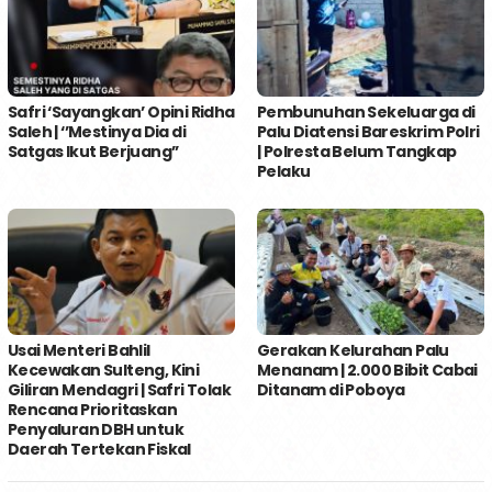
Safri ‘Sayangkan’ Opini Ridha
Pembunuhan Sekeluarga di
Saleh | ‘’Mestinya Dia di
Palu Diatensi Bareskrim Polri
Satgas Ikut Berjuang’’
| Polresta Belum Tangkap
Pelaku
Usai Menteri Bahlil
Gerakan Kelurahan Palu
Kecewakan Sulteng, Kini
Menanam | 2.000 Bibit Cabai
Giliran Mendagri | Safri Tolak
Ditanam di Poboya
Rencana Prioritaskan
Penyaluran DBH untuk
Daerah Tertekan Fiskal