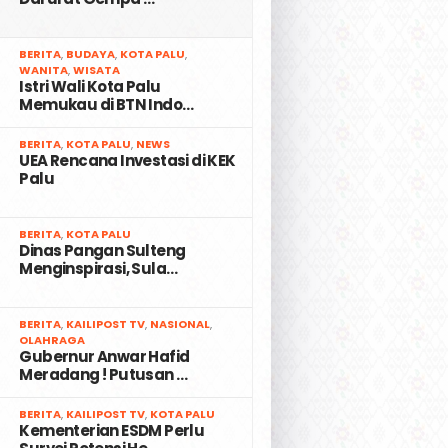
2
BERITA
,
BUDAYA
,
KOTA PALU
,
WANITA
,
WISATA
Istri Wali Kota Palu
Memukau di BTN Indo…
3
BERITA
,
KOTA PALU
,
NEWS
UEA Rencana Investasi di KEK
Palu
4
BERITA
,
KOTA PALU
Dinas Pangan Sulteng
Menginspirasi, Sula…
5
BERITA
,
KAILIPOST TV
,
NASIONAL
,
OLAHRAGA
Gubernur Anwar Hafid
Meradang ! Putusan …
6
BERITA
,
KAILIPOST TV
,
KOTA PALU
Kementerian ESDM Perlu