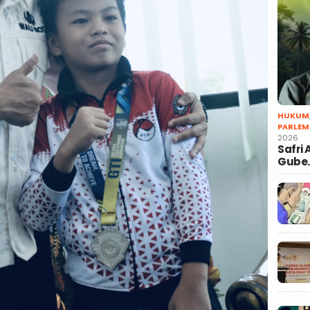
HUKUM
PARLEM
2026
Safri
Gube