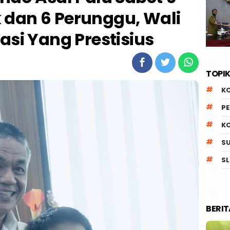
k dan 6 Perunggu, Wali
tasi Yang Prestisius
TOPIK
K
P
K
S
SL
BERI