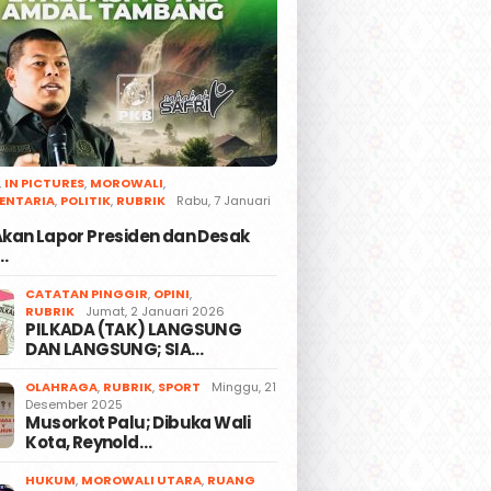
,
IN PICTURES
,
MOROWALI
,
ENTARIA
,
POLITIK
,
RUBRIK
Rabu, 7 Januari
 Akan Lapor Presiden dan Desak
…
CATATAN PINGGIR
,
OPINI
,
RUBRIK
Jumat, 2 Januari 2026
PILKADA (TAK) LANGSUNG
DAN LANGSUNG; SIA…
OLAHRAGA
,
RUBRIK
,
SPORT
Minggu, 21
Desember 2025
Musorkot Palu; Dibuka Wali
Kota, Reynold…
HUKUM
,
MOROWALI UTARA
,
RUANG