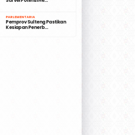
Survei Potensi He…
7
PARLEMENTARIA
Pemprov Sulteng Pastikan
Kesiapan Penerb…