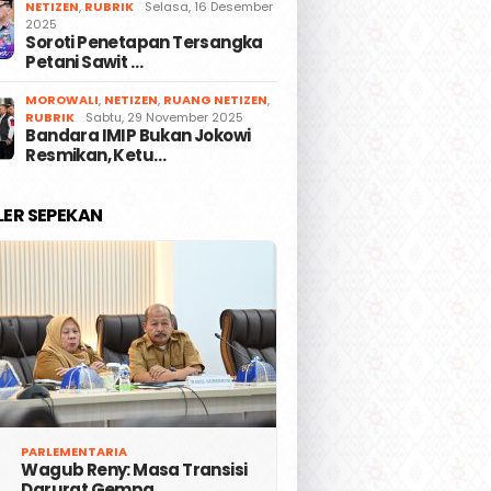
NETIZEN
,
RUBRIK
Selasa, 16 Desember
2025
Soroti Penetapan Tersangka
Petani Sawit …
MOROWALI
,
NETIZEN
,
RUANG NETIZEN
,
RUBRIK
Sabtu, 29 November 2025
Bandara IMIP Bukan Jokowi
Resmikan, Ketu…
LER SEPEKAN
PARLEMENTARIA
Wagub Reny: Masa Transisi
Darurat Gempa …