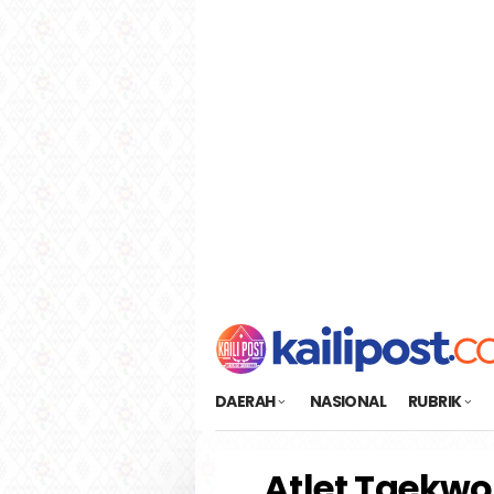
Loncat
tutup
ke
konten
DAERAH
NASIONAL
RUBRIK
Atlet Taekwo