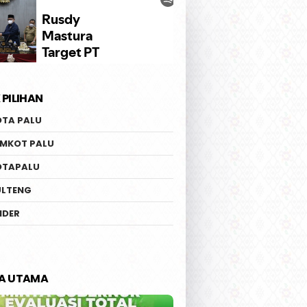
 PILIHAN
OTA PALU
EMKOT PALU
OTAPALU
ULTENG
IDER
TA UTAMA