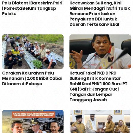
Palu Diatensi Bareskrim Polri
Kecewakan Sulteng, Kini
| Polresta Belum Tangkap
Giliran Mendagri | Safri Tolak
Pelaku
Rencana Prioritaskan
Penyaluran DBH untuk
Daerah Tertekan Fiskal
Gerakan Kelurahan Palu
Ketua Fraksi PKB DPRD
Menanam | 2.000 Bibit Cabai
Sulteng Kritik Komentar
Ditanam di Poboya
Bahlil Soal PHK 1.900 Buru PT
GNI | Safri : Jangan Cuci
Tangan dan Lempar
Tanggung Jawab