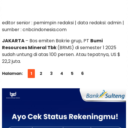
editor senior : pemimpin redaksi | data redaksi: admin |
sumber : cnbcindonesia.com
JAKARTA
– Bos emiten Bakrie grup, PT
Bumi
Resources Mineral Tbk
(BRMS) di semester 1 2025
sudah untung di atas 100 persen. Atau tepatnya, US $
22,2 juta.
Halaman:
1
2
3
4
5
6