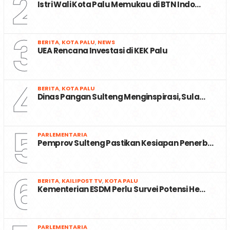
2
Istri Wali Kota Palu Memukau di BTN Indo…
3
BERITA
,
KOTA PALU
,
NEWS
UEA Rencana Investasi di KEK Palu
4
BERITA
,
KOTA PALU
Dinas Pangan Sulteng Menginspirasi, Sula…
5
PARLEMENTARIA
Pemprov Sulteng Pastikan Kesiapan Penerb…
6
BERITA
,
KAILIPOST TV
,
KOTA PALU
Kementerian ESDM Perlu Survei Potensi He…
PARLEMENTARIA