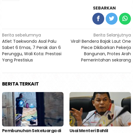
SEBARKAN
Navigasi
Berita sebelumnya
Berita Selanjutnya
Atlet Taekwondo Asal Palu
Viral! Bendera Bajak Laut One
pos
Sabet 6 Emas, 7 Perak dan 6
Piece Dikibarkan Pekerja
Perunggu, Wali Kota: Prestasi
Bangunan, Protes Arah
Yang Prestisius
Pemerintahan sekarang
BERITA TERKAIT
Pembunuhan Sekeluarga di
Usai Menteri Bahlil