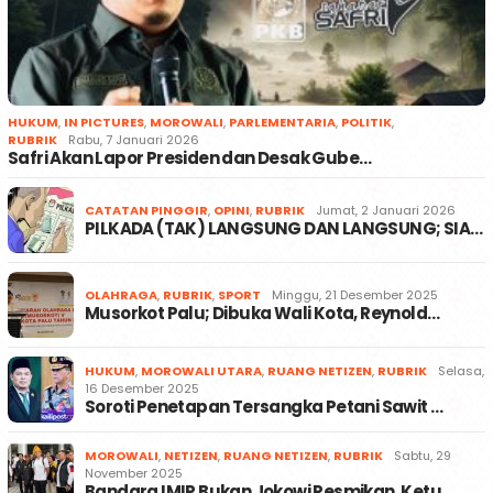
HUKUM
,
IN PICTURES
,
MOROWALI
,
PARLEMENTARIA
,
POLITIK
,
RUBRIK
Rabu, 7 Januari 2026
Safri Akan Lapor Presiden dan Desak Gube…
CATATAN PINGGIR
,
OPINI
,
RUBRIK
Jumat, 2 Januari 2026
PILKADA (TAK) LANGSUNG DAN LANGSUNG; SIA…
OLAHRAGA
,
RUBRIK
,
SPORT
Minggu, 21 Desember 2025
Musorkot Palu; Dibuka Wali Kota, Reynold…
HUKUM
,
MOROWALI UTARA
,
RUANG NETIZEN
,
RUBRIK
Selasa,
16 Desember 2025
Soroti Penetapan Tersangka Petani Sawit …
MOROWALI
,
NETIZEN
,
RUANG NETIZEN
,
RUBRIK
Sabtu, 29
November 2025
Bandara IMIP Bukan Jokowi Resmikan, Ketu…