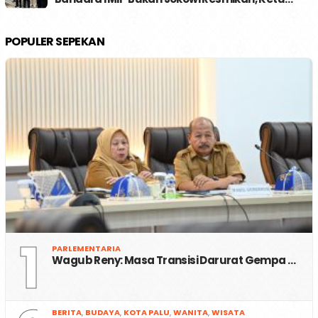
POPULER SEPEKAN
1
PARLEMENTARIA
Wagub Reny: Masa Transisi Darurat Gempa …
BERITA
,
BUDAYA
,
KOTA PALU
,
WANITA
,
WISATA