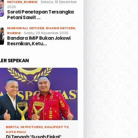
NETIZEN
,
RUBRIK
Selasa, 16 Desember
2025
Soroti Penetapan Tersangka
Petani Sawit …
MOROWALI
,
NETIZEN
,
RUANG NETIZEN
,
RUBRIK
Sabtu, 29 November 2025
Bandara IMIP Bukan Jokowi
Resmikan, Ketu…
LER SEPEKAN
BERITA
,
IN PICTURES
,
KAILIPOST TV
,
KOTA PALU
Di Tengah ‘Susah Fiskal’