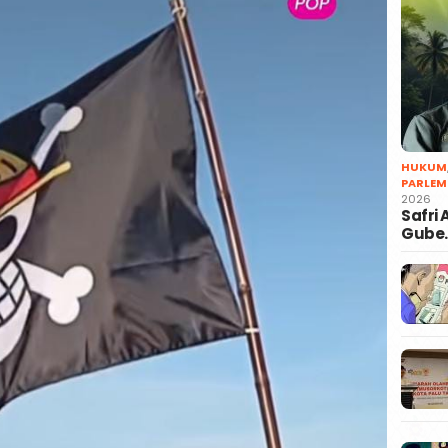
HUKUM
PARLEM
2026
Safri
Gube