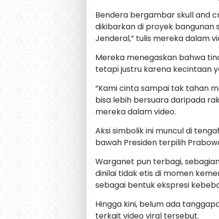
Bendera bergambar skull and cr
dikibarkan di proyek bangunan 
Jenderal,” tulis mereka dalam v
Mereka menegaskan bahwa tindak
tetapi justru karena kecintaan 
“Kami cinta sampai tak tahan me
bisa lebih bersuara daripada rak
mereka dalam video.
Aksi simbolik ini muncul di ten
bawah Presiden terpilih Prabow
Warganet pun terbagi, sebagia
dinilai tidak etis di momen ke
sebagai bentuk ekspresi kebeb
Hingga kini, belum ada tangga
terkait video viral tersebut.