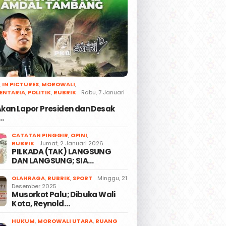
,
IN PICTURES
,
MOROWALI
,
ENTARIA
,
POLITIK
,
RUBRIK
Rabu, 7 Januari
 Akan Lapor Presiden dan Desak
…
CATATAN PINGGIR
,
OPINI
,
RUBRIK
Jumat, 2 Januari 2026
PILKADA (TAK) LANGSUNG
DAN LANGSUNG; SIA…
OLAHRAGA
,
RUBRIK
,
SPORT
Minggu, 21
Desember 2025
Musorkot Palu; Dibuka Wali
Kota, Reynold…
HUKUM
,
MOROWALI UTARA
,
RUANG