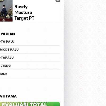
 PILIHAN
OTA PALU
EMKOT PALU
OTAPALU
ULTENG
IDER
TA UTAMA