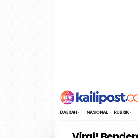
Loncat
tutup
ke
konten
DAERAH
NASIONAL
RUBRIK
Viral! Bender