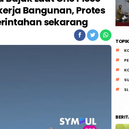
kerja Bangunan, Protes
rintahan sekarang
TOPIK
K
P
K
S
SL
BERI