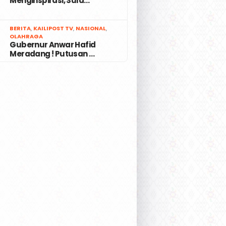
Menginspirasi, Sula…
7
BERITA
,
KAILIPOST TV
,
NASIONAL
,
OLAHRAGA
Gubernur Anwar Hafid
Meradang ! Putusan …