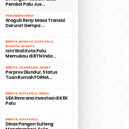
Pemkot Palu Jus…
2
PARLEMENTARIA
Wagub Reny: Masa Transisi
Darurat Gempa …
3
BERITA
,
BUDAYA
,
KOTA PALU
,
WANITA
,
WISATA
Istri Wali Kota Palu
Memukau di BTN Indo…
4
BERITA
,
OLAHRAGA
,
SPORT
Porprov Diundur, Status
Tuan Rumah FORNA…
5
BERITA
,
KOTA PALU
,
NEWS
UEA Rencana Investasi di KEK
Palu
6
BERITA
,
KOTA PALU
Dinas Pangan Sulteng