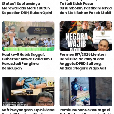
Status’ | Subtansinya
Tolitoli Sidak Pasar
Morowali dan Morut Butuh
Susumbolan, Pastikan Harga
Kepastian DBH, Bukan Opini
dan Stok Bahan Pokok Stabil
Haul ke-5 Habib Saggaf,
Permen 157/2026 Menteri
Gubernur Anwar Hafid: Ilmu
Bahlil Ditolak Rakyat dan
Harus Jadi Panglima
Anggota DPRD Sulteng,
Kehidupan
Andika : Negara Wajib Adil
Safri ‘Sayangkan’ Opini Ridha
Pembunuhan Sekeluarga di