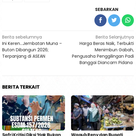
SEBARKAN
Navigasi
Berita sebelumnya
Berita Selanjutnya
Ini Keren…Jembatan Muna –
Harga Beras Naik, Terbukti
pos
Buton Dibangun 2026;
Menimbun Gabah,
Terpanjang di ASEAN
Pengusaha Penggilingan Padi
Banggai Diancam Pidana
BERITA TERKAIT
Safri Kritisi Diksi ‘Hak Bukan
Wagub Reny dan Bupati