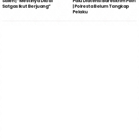
Saleh | ‘’Mestinya Dia di
Palu Diatensi Bareskrim Polri
Satgas Ikut Berjuang’’
| Polresta Belum Tangkap
Pelaku