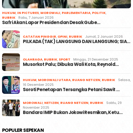
HUKUM
,
IN PICTURES
,
MOROWALI
,
PARLEMENTARIA
,
POLITIK
,
RUBRIK
Rabu, 7 Januari 2026
Safri Akan Lapor Presiden dan Desak Gube…
CATATAN PINGGIR
,
OPINI
,
RUBRIK
Jumat, 2 Januari 2026
PILKADA (TAK) LANGSUNG DAN LANGSUNG; SIA…
OLAHRAGA
,
RUBRIK
,
SPORT
Minggu, 21 Desember 2025
Musorkot Palu; Dibuka Wali Kota, Reynold…
HUKUM
,
MOROWALI UTARA
,
RUANG NETIZEN
,
RUBRIK
Selasa,
16 Desember 2025
Soroti Penetapan Tersangka Petani Sawit …
MOROWALI
,
NETIZEN
,
RUANG NETIZEN
,
RUBRIK
Sabtu, 29
November 2025
Bandara IMIP Bukan Jokowi Resmikan, Ketu…
POPULER SEPEKAN