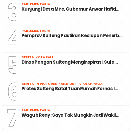
3
PARLEMENTARIA
Kunjungi Desa Mire, Gubernur Anwar Hafid…
4
PARLEMENTARIA
Pemprov Sulteng Pastikan Kesiapan Penerb…
5
BERITA
,
KOTA PALU
Dinas Pangan Sulteng Menginspirasi, Sula…
6
BERITA
,
IN PICTURES
,
KAILIPOST TV
,
OLAHRAGA
Protes Sulteng Batal Tuan Rumah Fornas I…
7
PARLEMENTARIA
Wagub Reny : Saya Tak Mungkin Jadi Wakil…