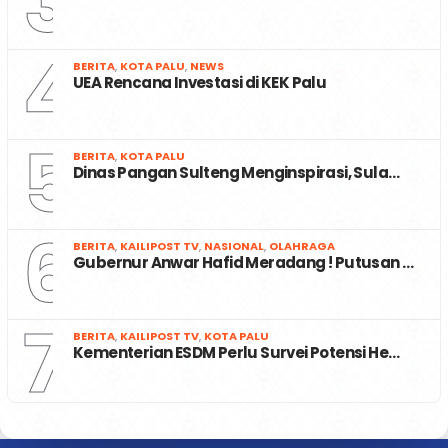
3
4
BERITA
,
KOTA PALU
,
NEWS
UEA Rencana Investasi di KEK Palu
5
BERITA
,
KOTA PALU
Dinas Pangan Sulteng Menginspirasi, Sula…
6
BERITA
,
KAILIPOST TV
,
NASIONAL
,
OLAHRAGA
Gubernur Anwar Hafid Meradang ! Putusan …
7
BERITA
,
KAILIPOST TV
,
KOTA PALU
Kementerian ESDM Perlu Survei Potensi He…