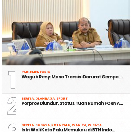
1
PARLEMENTARIA
Wagub Reny: Masa Transisi Darurat Gempa …
2
BERITA
,
OLAHRAGA
,
SPORT
Porprov Diundur, Status Tuan Rumah FORNA…
BERITA
,
BUDAYA
,
KOTA PALU
,
WANITA
,
WISATA
Istri Wali Kota Palu Memukau di BTN Indo…