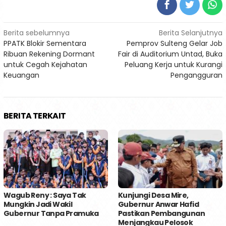
Navigasi
Berita sebelumnya
Berita Selanjutnya
PPATK Blokir Sementara
Pemprov Sulteng Gelar Job
pos
Ribuan Rekening Dormant
Fair di Auditorium Untad, Buka
untuk Cegah Kejahatan
Peluang Kerja untuk Kurangi
Keuangan
Pengangguran
BERITA TERKAIT
Wagub Reny : Saya Tak
Kunjungi Desa Mire,
Mungkin Jadi Wakil
Gubernur Anwar Hafid
Gubernur Tanpa Pramuka
Pastikan Pembangunan
Menjangkau Pelosok