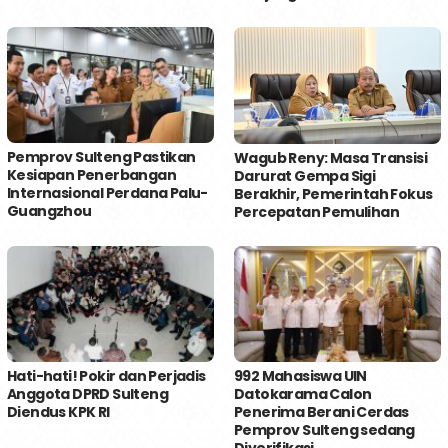
Pemprov Sulteng Pastikan
Wagub Reny: Masa Transisi
Kesiapan Penerbangan
Darurat Gempa Sigi
Internasional Perdana Palu-
Berakhir, Pemerintah Fokus
Guangzhou
Percepatan Pemulihan
Hati-hati! Pokir dan Perjadis
992 Mahasiswa UIN
Anggota DPRD Sulteng
Datokarama Calon
Diendus KPK RI
Penerima Berani Cerdas
Pemprov Sulteng sedang
Diverifikasi