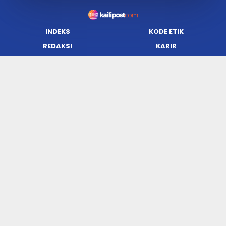
INDEKS
KODE ETIK
REDAKSI
KARIR
PRIVACY POLICY
DISCLAIMER
TENTANG KAMI
KONTAK KAMI
FORM PENGADUAN
PEDOMAN MEDIA SIBER
JARINGAN SOCIAL
Facebook
Twitter
WordPress
Instagram
Youtube
Flickr
RSS
KailiPost | Digital Media Pertama Tiga Bahasa | ©2019 | All Right
Reserved