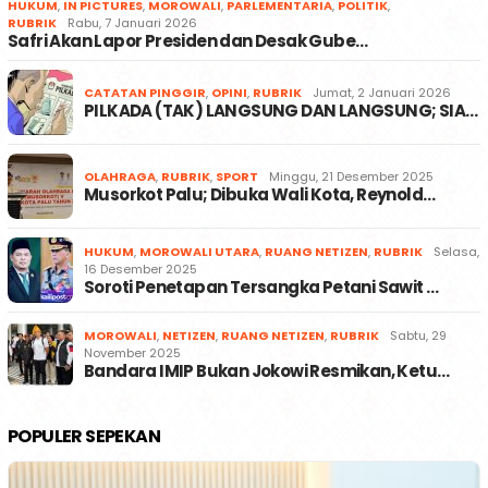
HUKUM
,
IN PICTURES
,
MOROWALI
,
PARLEMENTARIA
,
POLITIK
,
RUBRIK
Rabu, 7 Januari 2026
Safri Akan Lapor Presiden dan Desak Gube…
CATATAN PINGGIR
,
OPINI
,
RUBRIK
Jumat, 2 Januari 2026
PILKADA (TAK) LANGSUNG DAN LANGSUNG; SIA…
OLAHRAGA
,
RUBRIK
,
SPORT
Minggu, 21 Desember 2025
Musorkot Palu; Dibuka Wali Kota, Reynold…
HUKUM
,
MOROWALI UTARA
,
RUANG NETIZEN
,
RUBRIK
Selasa,
16 Desember 2025
Soroti Penetapan Tersangka Petani Sawit …
MOROWALI
,
NETIZEN
,
RUANG NETIZEN
,
RUBRIK
Sabtu, 29
November 2025
Bandara IMIP Bukan Jokowi Resmikan, Ketu…
POPULER SEPEKAN