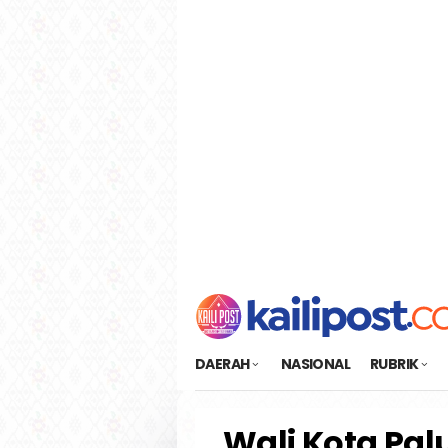
Loncat
tutup
ke
konten
DAERAH
NASIONAL
RUBRIK
Wali Kota Palu