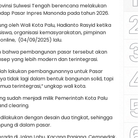
rovinsi Sulwesi Tengah berencana melakukan
hadap Pasar Inpres Manonda pada tahun 2026.
ng oleh Wali Kota Palu, Hadianto Rasyid ketika
siswa, organisasi kemasyarakatan, pimpinan
online, (04/09/2025) lalu.
n bahwa pembangunan pasar tersebut akan
sep yang lebih modern dan terintegrasi.
sudah lakukan pembangunannya untuk Pasar
a tidak lagi dalam bentuk bangunan solid, tapi
ua terintegrasi,” ungkap wali kota.
ng sudah menjadi milik Pemerintah Kota Palu
and clearing.
dilakukan dengan desain dua tingkat, sehingga
pung di dalam pasar.
rada di Jalan Labu, Kacang Panjang, Cempedak,