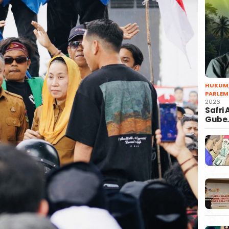
HUKUM
PARLEM
2026
Safri
Gube