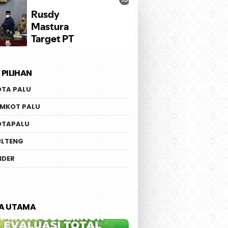
 PILIHAN
OTA PALU
EMKOT PALU
OTAPALU
ULTENG
IDER
TA UTAMA