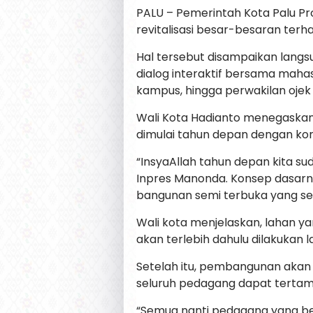
PALU – Pemerintah Kota Palu P
revitalisasi besar-besaran ter
Hal tersebut disampaikan langsu
dialog interaktif bersama maha
kampus, hingga perwakilan ojek 
Wali Kota Hadianto menegaska
dimulai tahun depan dengan kon
“InsyaAllah tahun depan kita 
Inpres Manonda. Konsep dasarny
bangunan semi terbuka yang sem
Wali kota menjelaskan, lahan ya
akan terlebih dahulu dilakukan l
Setelah itu, pembangunan akan 
seluruh pedagang dapat tertam
“Semua nanti pedagang yang be