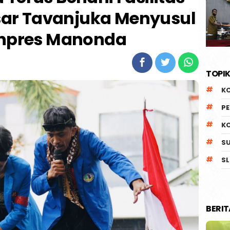
asar Tavanjuka Menyusul
Inpres Manonda
TOPIK
K
P
K
S
SL
BERI