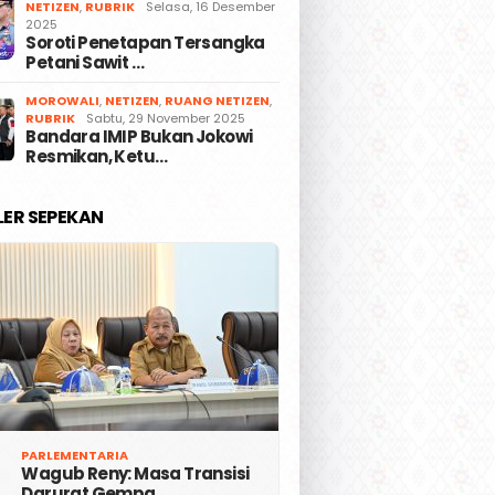
NETIZEN
,
RUBRIK
Selasa, 16 Desember
2025
Soroti Penetapan Tersangka
Petani Sawit …
MOROWALI
,
NETIZEN
,
RUANG NETIZEN
,
RUBRIK
Sabtu, 29 November 2025
Bandara IMIP Bukan Jokowi
Resmikan, Ketu…
LER SEPEKAN
PARLEMENTARIA
Wagub Reny: Masa Transisi
Darurat Gempa …