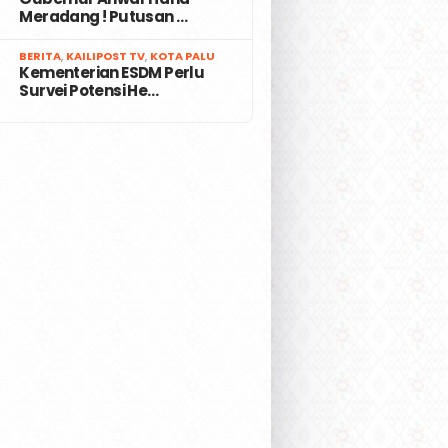
Meradang ! Putusan …
7
BERITA
,
KAILIPOST TV
,
KOTA PALU
Kementerian ESDM Perlu
Survei Potensi He…