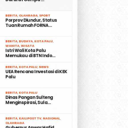
2
BERITA
,
OLAHRAGA
,
SPORT
Porprov Diundur, Status
Tuan Rumah FORNA…
3
BERITA
,
BUDAYA
,
KOTA PALU
,
WANITA
,
WISATA
Istri Wali Kota Palu
Memukau di BTN Indo…
4
BERITA
,
KOTA PALU
,
NEWS
UEA Rencana Investasi di KEK
Palu
5
BERITA
,
KOTA PALU
Dinas Pangan Sulteng
Menginspirasi, Sula…
6
BERITA
,
KAILIPOST TV
,
NASIONAL
,
OLAHRAGA
Gubernur Anwar Hafid