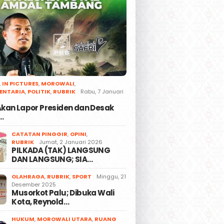
,
IN PICTURES
,
MOROWALI
,
ENTARIA
,
POLITIK
,
RUBRIK
Rabu, 7 Januari
 Akan Lapor Presiden dan Desak
…
CATATAN PINGGIR
,
OPINI
,
RUBRIK
Jumat, 2 Januari 2026
PILKADA (TAK) LANGSUNG
DAN LANGSUNG; SIA…
OLAHRAGA
,
RUBRIK
,
SPORT
Minggu, 21
Desember 2025
Musorkot Palu; Dibuka Wali
Kota, Reynold…
HUKUM
,
MOROWALI UTARA
,
RUANG