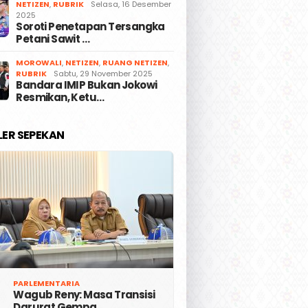
NETIZEN
,
RUBRIK
Selasa, 16 Desember
2025
Soroti Penetapan Tersangka
Petani Sawit …
MOROWALI
,
NETIZEN
,
RUANG NETIZEN
,
RUBRIK
Sabtu, 29 November 2025
Bandara IMIP Bukan Jokowi
Resmikan, Ketu…
LER SEPEKAN
PARLEMENTARIA
Wagub Reny: Masa Transisi
Darurat Gempa …