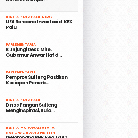
2
BERITA
,
KOTA PALU
,
NEWS
UEA Rencana Investasi di KEK
Palu
3
PARLEMENTARIA
Kunjungi Desa Mire,
Gubernur Anwar Hafid…
4
PARLEMENTARIA
Pemprov Sulteng Pastikan
Kesiapan Penerb…
5
BERITA
,
KOTA PALU
Dinas Pangan Sulteng
Menginspirasi, Sula…
6
BERITA
,
MOROWALI UTARA
,
NASIONAL
,
RUANG NETIZEN
Gelombang PHK Kedua PT