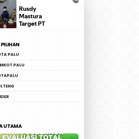
 PILIHAN
OTA PALU
EMKOT PALU
OTAPALU
ULTENG
IDER
TA UTAMA