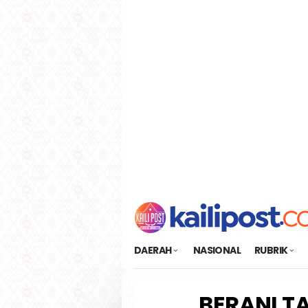
Loncat
tutup
ke
konten
DAERAH
NASIONAL
RUBRIK
BERANI T