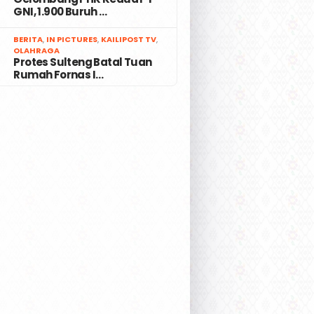
GNI, 1.900 Buruh …
7
BERITA
,
IN PICTURES
,
KAILIPOST TV
,
OLAHRAGA
Protes Sulteng Batal Tuan
Rumah Fornas I…