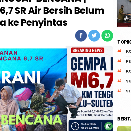
7 SR Air Bersih Belum
a ke Penyintas
TOPIK
K
P
K
S
SL
BERI