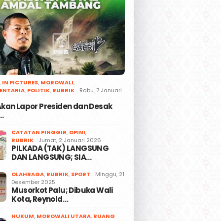
,
IN PICTURES
,
MOROWALI
,
ENTARIA
,
POLITIK
,
RUBRIK
Rabu, 7 Januari
 Akan Lapor Presiden dan Desak
…
CATATAN PINGGIR
,
OPINI
,
RUBRIK
Jumat, 2 Januari 2026
PILKADA (TAK) LANGSUNG
DAN LANGSUNG; SIA…
OLAHRAGA
,
RUBRIK
,
SPORT
Minggu, 21
Desember 2025
Musorkot Palu; Dibuka Wali
Kota, Reynold…
HUKUM
,
MOROWALI UTARA
,
RUANG