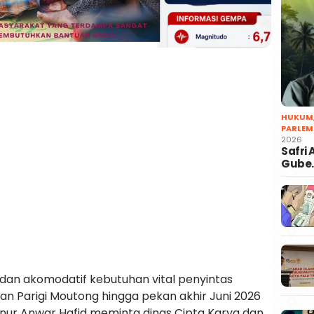
HUKUM
PARLEM
2026
Safri
Gube
 dan akomodatif kebutuhan vital penyintas
dan Parigi Moutong hingga pekan akhir Juni 2026
ernur Anwar Hafid meminta dinas Cipta Karya dan