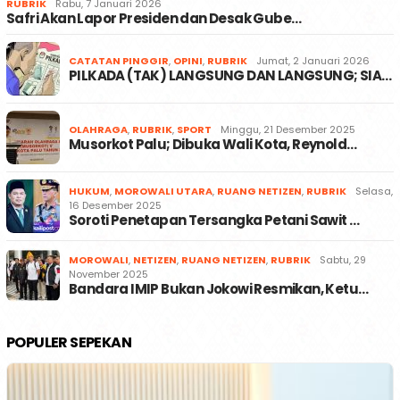
RUBRIK
Rabu, 7 Januari 2026
Safri Akan Lapor Presiden dan Desak Gube…
CATATAN PINGGIR
,
OPINI
,
RUBRIK
Jumat, 2 Januari 2026
PILKADA (TAK) LANGSUNG DAN LANGSUNG; SIA…
OLAHRAGA
,
RUBRIK
,
SPORT
Minggu, 21 Desember 2025
Musorkot Palu; Dibuka Wali Kota, Reynold…
HUKUM
,
MOROWALI UTARA
,
RUANG NETIZEN
,
RUBRIK
Selasa,
16 Desember 2025
Soroti Penetapan Tersangka Petani Sawit …
MOROWALI
,
NETIZEN
,
RUANG NETIZEN
,
RUBRIK
Sabtu, 29
November 2025
Bandara IMIP Bukan Jokowi Resmikan, Ketu…
POPULER SEPEKAN