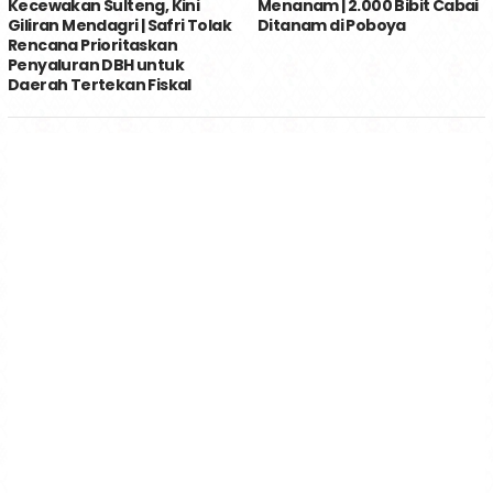
Kecewakan Sulteng, Kini
Menanam | 2.000 Bibit Cabai
Giliran Mendagri | Safri Tolak
Ditanam di Poboya
Rencana Prioritaskan
Penyaluran DBH untuk
Daerah Tertekan Fiskal