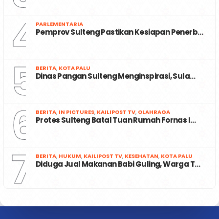
4
PARLEMENTARIA
Pemprov Sulteng Pastikan Kesiapan Penerb…
5
BERITA
,
KOTA PALU
Dinas Pangan Sulteng Menginspirasi, Sula…
6
BERITA
,
IN PICTURES
,
KAILIPOST TV
,
OLAHRAGA
Protes Sulteng Batal Tuan Rumah Fornas I…
7
BERITA
,
HUKUM
,
KAILIPOST TV
,
KESEHATAN
,
KOTA PALU
Diduga Jual Makanan Babi Guling, Warga T…