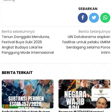
SEBARKAN
Navigasi
Berita sebelumnya
Berita Selanjutnya
Tenun Donggala Mendunia,
UIN Datokarama siapkan
pos
Festival Buya Subi 2026
fasilitas untuk pelaku UMKM
Angkat Budaya Lokal ke
berdagang selama Poros
Panggung Mode Internasional
Intim
BERITA TERKAIT
Safri Kritisi Diksi ‘Hak Bukan
Permen 157/2026 Menteri