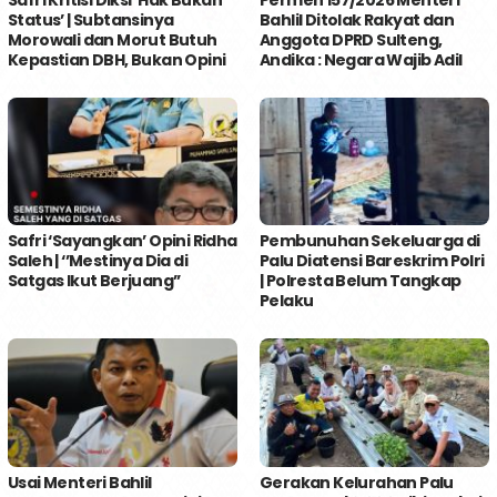
Status’ | Subtansinya
Bahlil Ditolak Rakyat dan
Morowali dan Morut Butuh
Anggota DPRD Sulteng,
Kepastian DBH, Bukan Opini
Andika : Negara Wajib Adil
Safri ‘Sayangkan’ Opini Ridha
Pembunuhan Sekeluarga di
Saleh | ‘’Mestinya Dia di
Palu Diatensi Bareskrim Polri
Satgas Ikut Berjuang’’
| Polresta Belum Tangkap
Pelaku
Usai Menteri Bahlil
Gerakan Kelurahan Palu