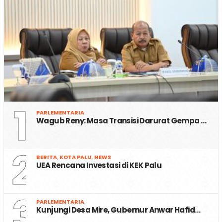
1
PARLEMENTARIA
Wagub Reny: Masa Transisi Darurat Gempa …
2
BERITA
,
KOTA PALU
,
NEWS
UEA Rencana Investasi di KEK Palu
3
PARLEMENTARIA
Kunjungi Desa Mire, Gubernur Anwar Hafid…