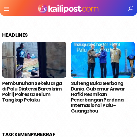
Menu
Mobile
HEADLINES
Pembunuhan Sekeluarga
Sulteng Buka Gerbang
di Palu Diatensi Bareskrim
Dunia, Gubernur Anwar
Polri | Polresta Belum
Hafid Resmikan
Tangkap Pelaku
Penerbangan Perdana
Internasional Palu-
Guangzhou
TAG:
KEMENPAREKRAF