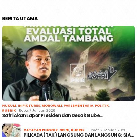
BERITA UTAMA
HUKUM
,
IN PICTURES
,
MOROWALI
,
PARLEMENTARIA
,
POLITIK
,
RUBRIK
Rabu, 7 Januari 2026
Safri Akan Lapor Presiden dan Desak Gube…
CATATAN PINGGIR
,
OPINI
,
RUBRIK
Jumat, 2 Januari 2026
PILKADA (TAK) LANGSUNG DAN LANGSUNG; SIA…