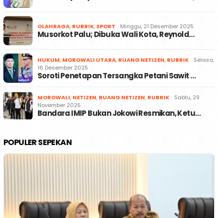
OLAHRAGA
,
RUBRIK
,
SPORT
Minggu, 21 Desember 2025
Musorkot Palu; Dibuka Wali Kota, Reynold…
HUKUM
,
MOROWALI UTARA
,
RUANG NETIZEN
,
RUBRIK
Selasa,
16 Desember 2025
Soroti Penetapan Tersangka Petani Sawit …
MOROWALI
,
NETIZEN
,
RUANG NETIZEN
,
RUBRIK
Sabtu, 29
November 2025
Bandara IMIP Bukan Jokowi Resmikan, Ketu…
POPULER SEPEKAN