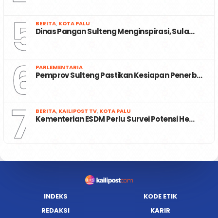
5
BERITA
,
KOTA PALU
Dinas Pangan Sulteng Menginspirasi, Sula…
6
PARLEMENTARIA
Pemprov Sulteng Pastikan Kesiapan Penerb…
7
BERITA
,
KAILIPOST TV
,
KOTA PALU
Kementerian ESDM Perlu Survei Potensi He…
INDEKS
KODE ETIK
REDAKSI
KARIR