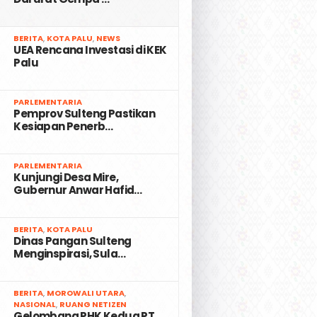
2
BERITA
,
KOTA PALU
,
NEWS
UEA Rencana Investasi di KEK
Palu
3
PARLEMENTARIA
Pemprov Sulteng Pastikan
Kesiapan Penerb…
4
PARLEMENTARIA
Kunjungi Desa Mire,
Gubernur Anwar Hafid…
5
BERITA
,
KOTA PALU
Dinas Pangan Sulteng
Menginspirasi, Sula…
6
BERITA
,
MOROWALI UTARA
,
NASIONAL
,
RUANG NETIZEN
Gelombang PHK Kedua PT