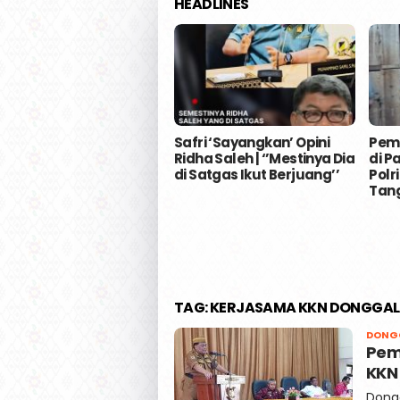
HEADLINES
Safri ‘Sayangkan’ Opini
Pem
Ridha Saleh | ‘’Mestinya Dia
di P
di Satgas Ikut Berjuang’’
Polr
Tan
TAG:
KERJASAMA KKN DONGGA
DONG
Pem
KKN
Dongg