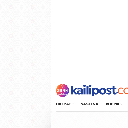
Loncat
tutup
ke
konten
DAERAH
NASIONAL
RUBRIK