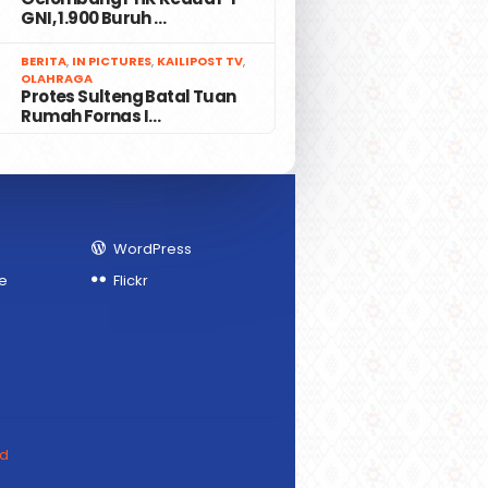
GNI, 1.900 Buruh …
7
BERITA
,
IN PICTURES
,
KAILIPOST TV
,
OLAHRAGA
Protes Sulteng Batal Tuan
Rumah Fornas I…
WordPress
e
Flickr
ed