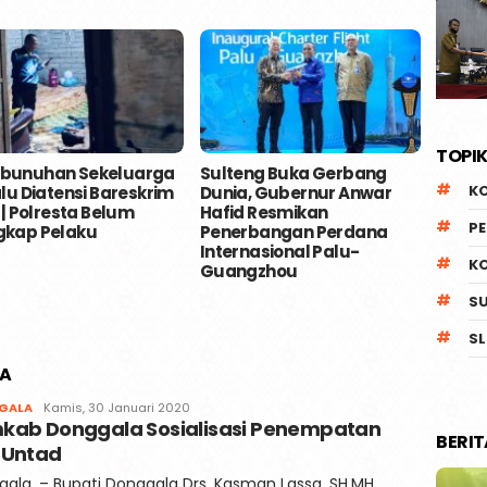
TOPIK
bunuhan Sekeluarga
Sulteng Buka Gerbang
Usai M
K
alu Diatensi Bareskrim
Dunia, Gubernur Anwar
Kecew
i | Polresta Belum
Hafid Resmikan
Gilira
P
gkap Pelaku
Penerbangan Perdana
Tolak
Internasional Palu-
Prior
K
Guangzhou
DBH u
Terte
S
SL
LA
Faqih
GALA
Kamis, 30 Januari 2020
kab Donggala Sosialisasi Penempatan
BERI
 Untad
ala, – Bupati Donggala Drs. Kasman Lassa, SH.MH