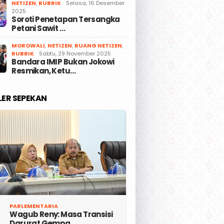
NETIZEN
,
RUBRIK
Selasa, 16 Desember
2025
Soroti Penetapan Tersangka
Petani Sawit …
MOROWALI
,
NETIZEN
,
RUANG NETIZEN
,
RUBRIK
Sabtu, 29 November 2025
Bandara IMIP Bukan Jokowi
Resmikan, Ketu…
LER SEPEKAN
PARLEMENTARIA
Wagub Reny: Masa Transisi
Darurat Gempa …