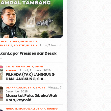
,
IN PICTURES
,
MOROWALI
,
ENTARIA
,
POLITIK
,
RUBRIK
Rabu, 7 Januari
 Akan Lapor Presiden dan Desak
…
CATATAN PINGGIR
,
OPINI
,
RUBRIK
Jumat, 2 Januari 2026
PILKADA (TAK) LANGSUNG
DAN LANGSUNG; SIA…
OLAHRAGA
,
RUBRIK
,
SPORT
Minggu, 21
Desember 2025
Musorkot Palu; Dibuka Wali
Kota, Reynold…
HUKUM
,
MOROWALI UTARA
,
RUANG