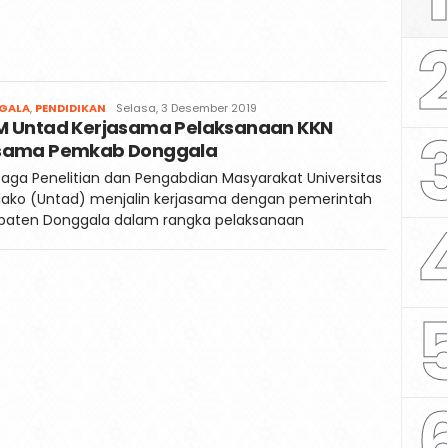
Faqih
GALA
,
PENDIDIKAN
Selasa, 3 Desember 2019
M Untad Kerjasama Pelaksanaan KKN
sama Pemkab Donggala
ga Penelitian dan Pengabdian Masyarakat Universitas
lako (Untad) menjalin kerjasama dengan pemerintah
paten Donggala dalam rangka pelaksanaan