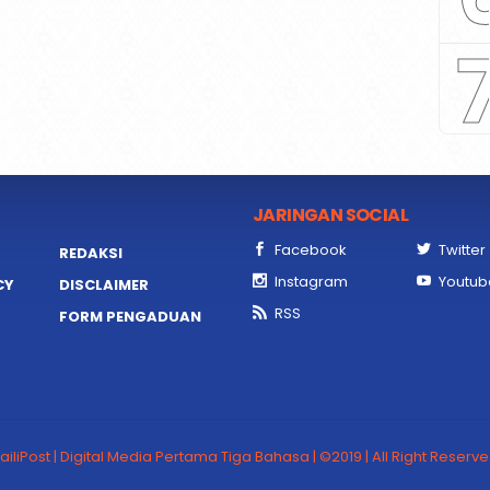
JARINGAN SOCIAL
Facebook
Twitter
REDAKSI
Instagram
Youtub
CY
DISCLAIMER
RSS
FORM PENGADUAN
ailiPost | Digital Media Pertama Tiga Bahasa | ©2019 | All Right Reserv