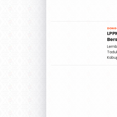
DONG
LPP
Ber
Lemba
Tadu
Kabu