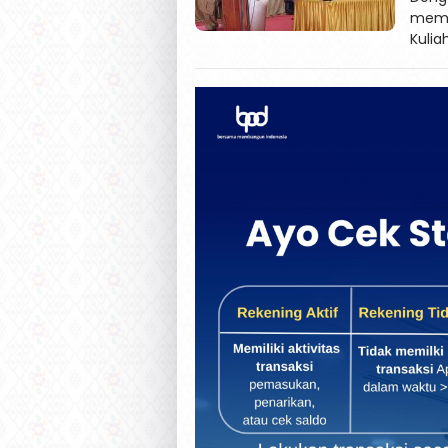
memb
Kulia