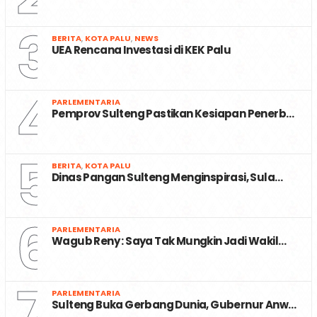
3
BERITA
,
KOTA PALU
,
NEWS
UEA Rencana Investasi di KEK Palu
4
PARLEMENTARIA
Pemprov Sulteng Pastikan Kesiapan Penerb…
5
BERITA
,
KOTA PALU
Dinas Pangan Sulteng Menginspirasi, Sula…
6
PARLEMENTARIA
Wagub Reny : Saya Tak Mungkin Jadi Wakil…
7
PARLEMENTARIA
Sulteng Buka Gerbang Dunia, Gubernur Anw…