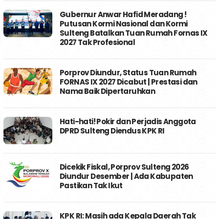
Gubernur Anwar Hafid Meradang !
Putusan Kormi Nasional dan Kormi
Sulteng Batalkan Tuan Rumah Fornas IX
2027 Tak Profesional
Porprov Diundur, Status Tuan Rumah
FORNAS IX 2027 Dicabut | Prestasi dan
Nama Baik Dipertaruhkan
Hati-hati! Pokir dan Perjadis Anggota
DPRD Sulteng Diendus KPK RI
Dicekik Fiskal, Porprov Sulteng 2026
Diundur Desember | Ada Kabupaten
Pastikan Tak Ikut
KPK RI: Masih ada Kepala Daerah Tak