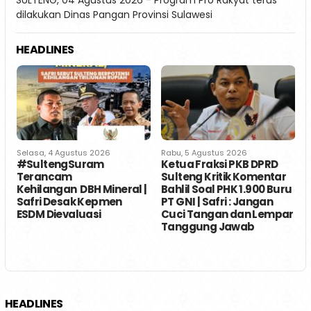
dilakukan Dinas Pangan Provinsi Sulawesi
HEADLINES
Selasa, 4 Agustus 2026
Rabu, 5 Agustus 2026
J
r
#SultengSuram
Ketua Fraksi PKB DPRD
U
Terancam
Sulteng Kritik Komentar
Kehilangan DBH Mineral |
Bahlil Soal PHK 1.900 Buru
G
Safri Desak Kepmen
PT GNI | Safri : Jangan
ESDM Dievaluasi
Cuci Tangan dan Lempar
Tanggung Jawab
HEADLINES