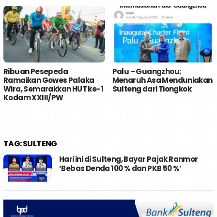
Ribuan Pesepeda
Palu – Guangzhou;
Ramaikan Gowes Palaka
Menaruh Asa Menduniakan
Wira, Semarakkan HUT ke-1
Sulteng dari Tiongkok
Kodam XXIII/PW
TAG:
SULTENG
Hari ini di Sulteng, Bayar Pajak Ranmor
‘Bebas Denda 100 % dan PKB 50 %’