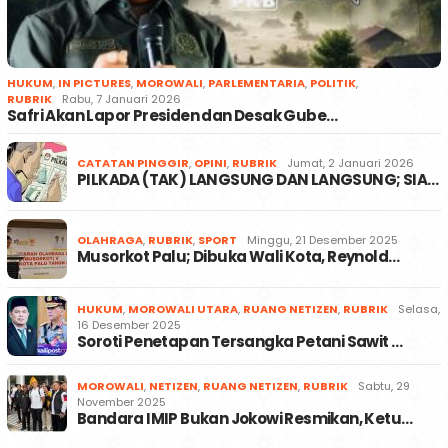
HUKUM
,
IN PICTURES
,
MOROWALI
,
PARLEMENTARIA
,
POLITIK
,
RUBRIK
Rabu, 7 Januari 2026
Safri Akan Lapor Presiden dan Desak Gube…
CATATAN PINGGIR
,
OPINI
,
RUBRIK
Jumat, 2 Januari 2026
PILKADA (TAK) LANGSUNG DAN LANGSUNG; SIA…
OLAHRAGA
,
RUBRIK
,
SPORT
Minggu, 21 Desember 2025
Musorkot Palu; Dibuka Wali Kota, Reynold…
HUKUM
,
MOROWALI UTARA
,
RUANG NETIZEN
,
RUBRIK
Selasa,
16 Desember 2025
Soroti Penetapan Tersangka Petani Sawit …
MOROWALI
,
NETIZEN
,
RUANG NETIZEN
,
RUBRIK
Sabtu, 29
November 2025
Bandara IMIP Bukan Jokowi Resmikan, Ketu…