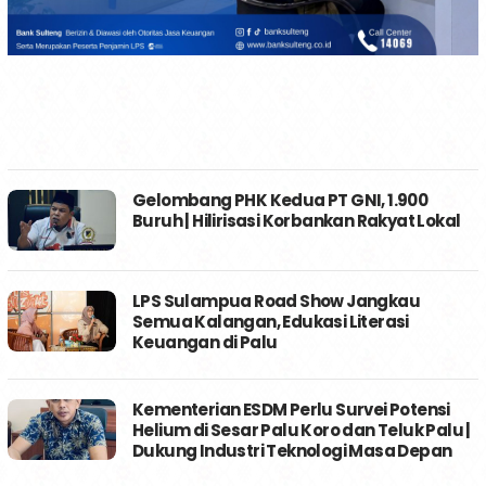
Gelombang PHK Kedua PT GNI, 1.900
Buruh | Hilirisasi Korbankan Rakyat Lokal
LPS Sulampua Road Show Jangkau
Semua Kalangan, Edukasi Literasi
Keuangan di Palu
Kementerian ESDM Perlu Survei Potensi
Helium di Sesar Palu Koro dan Teluk Palu |
Dukung Industri Teknologi Masa Depan