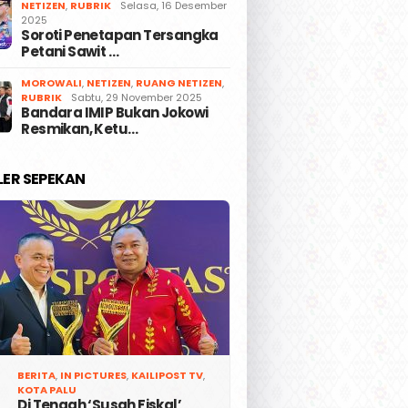
NETIZEN
,
RUBRIK
Selasa, 16 Desember
2025
Soroti Penetapan Tersangka
Petani Sawit …
MOROWALI
,
NETIZEN
,
RUANG NETIZEN
,
RUBRIK
Sabtu, 29 November 2025
Bandara IMIP Bukan Jokowi
Resmikan, Ketu…
LER SEPEKAN
BERITA
,
IN PICTURES
,
KAILIPOST TV
,
KOTA PALU
Di Tengah ‘Susah Fiskal’