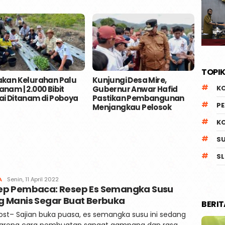
TOPIK
kan Kelurahan Palu
Kunjungi Desa Mire,
Pempr
K
nam | 2.000 Bibit
Gubernur Anwar Hafid
Kesia
i Ditanam di Poboya
Pastikan Pembangunan
Inter
P
Menjangkau Pelosok
Palu
K
S
SL
Redaksi
A
Senin, 11 April 2022
ep Pembaca: Resep Es Semangka Susu
Kaili
Post
g Manis Segar Buat Berbuka
BERI
post– Sajian buka puasa, es semangka susu ini sedang
 karena cara pembuatan sangat gampang dan rasa