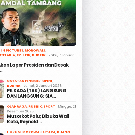
,
IN PICTURES
,
MOROWALI
,
ENTARIA
,
POLITIK
,
RUBRIK
Rabu, 7 Januari
 Akan Lapor Presiden dan Desak
…
CATATAN PINGGIR
,
OPINI
,
RUBRIK
Jumat, 2 Januari 2026
PILKADA (TAK) LANGSUNG
DAN LANGSUNG; SIA…
OLAHRAGA
,
RUBRIK
,
SPORT
Minggu, 21
Desember 2025
Musorkot Palu; Dibuka Wali
Kota, Reynold…
HUKUM
,
MOROWALI UTARA
,
RUANG