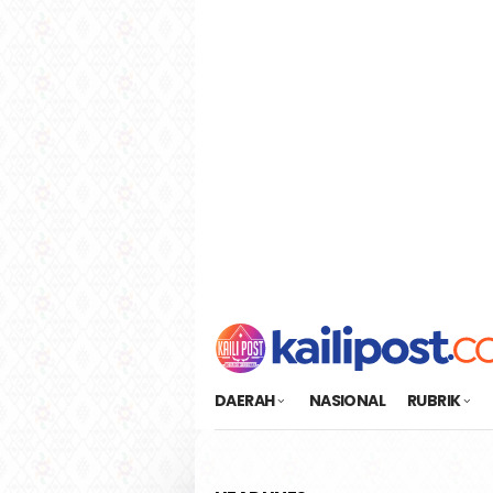
Loncat
tutup
ke
konten
DAERAH
NASIONAL
RUBRIK