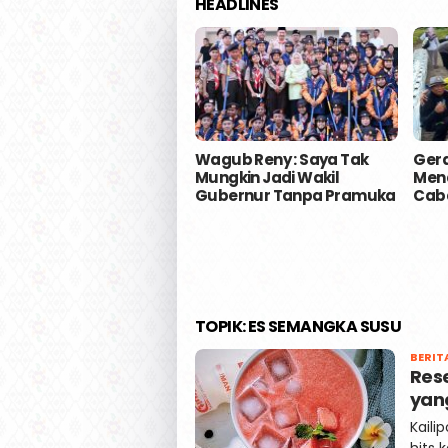
HEADLINES
Wagub Reny : Saya Tak
Gera
Mungkin Jadi Wakil
Mena
Gubernur Tanpa Pramuka
Caba
TOPIK:
ES SEMANGKA SUSU
BERIT
Res
yan
Kaili
hits