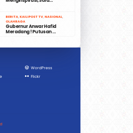
Menginspirasi, Sula…
7
BERITA
,
KAILIPOST TV
,
NASIONAL
,
OLAHRAGA
Gubernur Anwar Hafid
Meradang ! Putusan …
WordPress
e
Flickr
ed