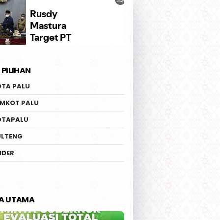
 PILIHAN
ov Sulteng Pastikan
Ketua Fraksi PKB DPRD
OTA PALU
pan Penerbangan
Sulteng Kritik Komentar
nasional Perdana
Bahlil Soal PHK 1.900 Buru
EMKOT PALU
-Guangzhou
PT GNI | Safri : Jangan Cuci
Tangan dan Lempar
OTAPALU
Tanggung Jawab
ULTENG
IDER
TA UTAMA