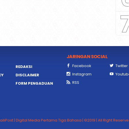
JARINGAN SOCIAL
Facebook
Twitter
REDAKSI
Instagram
Youtub
CY
DISCLAIMER
RSS
FORM PENGADUAN
ailiPost | Digital Media Pertama Tiga Bahasa | ©2019 | All Right Reserv