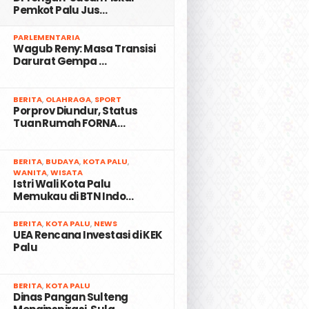
Pemkot Palu Jus…
2
PARLEMENTARIA
Wagub Reny: Masa Transisi
Darurat Gempa …
3
BERITA
,
OLAHRAGA
,
SPORT
Porprov Diundur, Status
Tuan Rumah FORNA…
4
BERITA
,
BUDAYA
,
KOTA PALU
,
WANITA
,
WISATA
Istri Wali Kota Palu
Memukau di BTN Indo…
5
BERITA
,
KOTA PALU
,
NEWS
UEA Rencana Investasi di KEK
Palu
6
BERITA
,
KOTA PALU
Dinas Pangan Sulteng