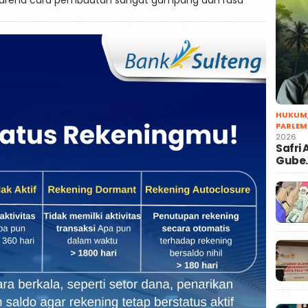
HUKUM
PARLEM
2026
Safri
Gube