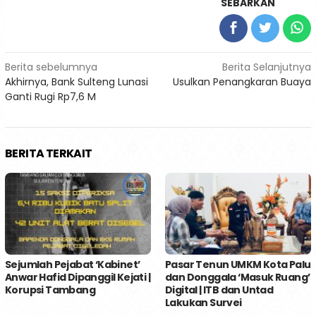
SEBARKAN
Navigasi
Berita sebelumnya
Berita Selanjutnya
Akhirnya, Bank Sulteng Lunasi
Usulkan Penangkaran Buaya
pos
Ganti Rugi Rp7,6 M
BERITA TERKAIT
Sejumlah Pejabat ‘Kabinet’
Pasar Tenun UMKM Kota Palu
Anwar Hafid Dipanggil Kejati |
dan Donggala ‘Masuk Ruang’
Korupsi Tambang
Digital | ITB dan Untad
Lakukan Survei