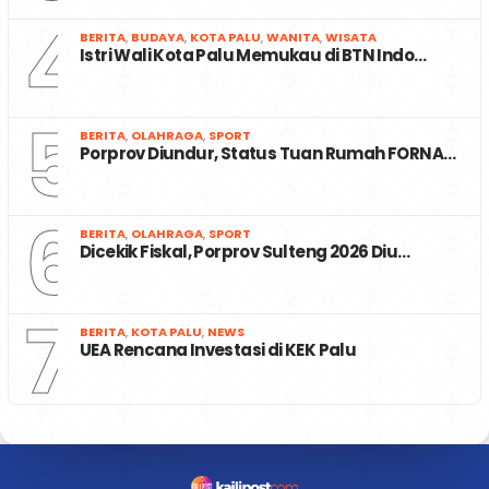
4
BERITA
,
BUDAYA
,
KOTA PALU
,
WANITA
,
WISATA
Istri Wali Kota Palu Memukau di BTN Indo…
5
BERITA
,
OLAHRAGA
,
SPORT
Porprov Diundur, Status Tuan Rumah FORNA…
6
BERITA
,
OLAHRAGA
,
SPORT
Dicekik Fiskal, Porprov Sulteng 2026 Diu…
7
BERITA
,
KOTA PALU
,
NEWS
UEA Rencana Investasi di KEK Palu