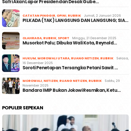
Safri Akan Lapor Presiden dan Desak Gube…
CATATAN PINGGIR
,
OPINI
,
RUBRIK
Jumat, 2 Januari 2026
PILKADA (TAK) LANGSUNG DAN LANGSUNG; SIA…
OLAHRAGA
,
RUBRIK
,
SPORT
Minggu, 21 Desember 2025
Musorkot Palu; Dibuka Wali Kota, Reynold…
HUKUM
,
MOROWALI UTARA
,
RUANG NETIZEN
,
RUBRIK
Selasa,
16 Desember 2025
Soroti Penetapan Tersangka Petani Sawit …
MOROWALI
,
NETIZEN
,
RUANG NETIZEN
,
RUBRIK
Sabtu, 29
November 2025
Bandara IMIP Bukan Jokowi Resmikan, Ketu…
POPULER SEPEKAN