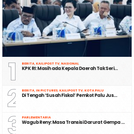
1
BERITA
,
KAILIPOST TV
,
NASIONAL
KPK RI: Masih ada Kepala Daerah Tak Seri…
2
BERITA
,
IN PICTURES
,
KAILIPOST TV
,
KOTA PALU
Di Tengah ‘Susah Fiskal’ Pemkot Palu Jus…
3
PARLEMENTARIA
Wagub Reny: Masa Transisi Darurat Gempa …