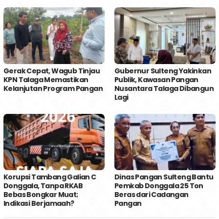
Gerak Cepat, Wagub Tinjau
Gubernur Sulteng Yakinkan
KPN Talaga Memastikan
Publik, Kawasan Pangan
Kelanjutan Program Pangan
Nusantara Talaga Dibangun
Lagi
Korupsi Tambang Galian C
Dinas Pangan Sulteng Bantu
Donggala, Tanpa RKAB
Pemkab Donggala 25 Ton
Bebas Bongkar Muat;
Beras dari Cadangan
Indikasi Berjamaah?
Pangan