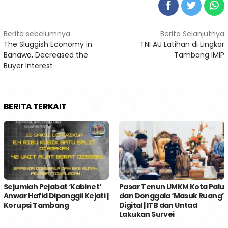
Navigasi
Berita sebelumnya
Berita Selanjutnya
The Sluggish Economy in
TNI AU Latihan di Lingkar
pos
Banawa, Decreased the
Tambang IMIP
Buyer Interest
BERITA TERKAIT
Sejumlah Pejabat ‘Kabinet’
Pasar Tenun UMKM Kota Palu
Anwar Hafid Dipanggil Kejati |
dan Donggala ‘Masuk Ruang’
Korupsi Tambang
Digital | ITB dan Untad
Lakukan Survei