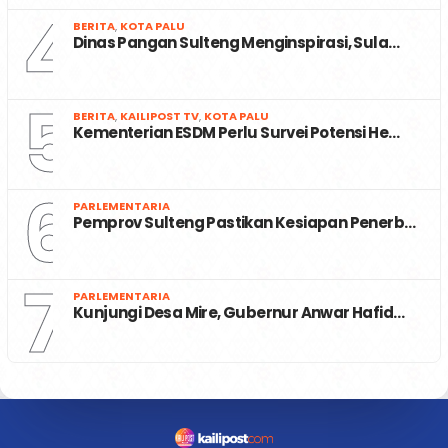
4
BERITA
,
KOTA PALU
Dinas Pangan Sulteng Menginspirasi, Sula…
5
BERITA
,
KAILIPOST TV
,
KOTA PALU
Kementerian ESDM Perlu Survei Potensi He…
6
PARLEMENTARIA
Pemprov Sulteng Pastikan Kesiapan Penerb…
7
PARLEMENTARIA
Kunjungi Desa Mire, Gubernur Anwar Hafid…