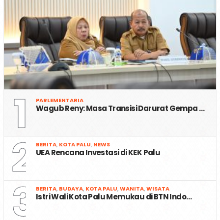
1
PARLEMENTARIA
Wagub Reny: Masa Transisi Darurat Gempa …
2
BERITA
,
KOTA PALU
,
NEWS
UEA Rencana Investasi di KEK Palu
3
BERITA
,
BUDAYA
,
KOTA PALU
,
WANITA
,
WISATA
Istri Wali Kota Palu Memukau di BTN Indo…