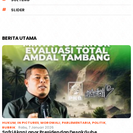
SLIDER
BERITA UTAMA
HUKUM
,
IN PICTURES
,
MOROWALI
,
PARLEMENTARIA
,
POLITIK
,
RUBRIK
Rabu, 7 Januari 2026
Safri Akan Lapor Presiden dan Desak Gube…