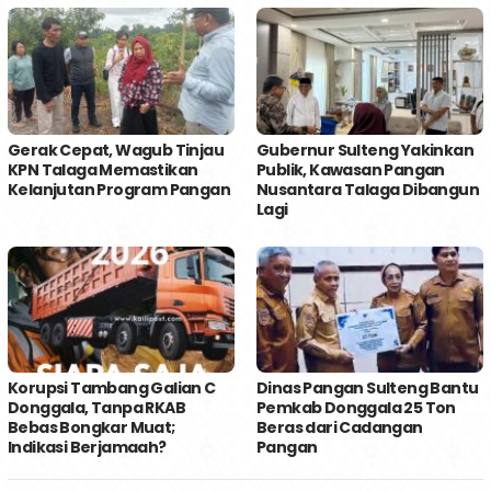
Gerak Cepat, Wagub Tinjau
Gubernur Sulteng Yakinkan
KPN Talaga Memastikan
Publik, Kawasan Pangan
Kelanjutan Program Pangan
Nusantara Talaga Dibangun
Lagi
Korupsi Tambang Galian C
Dinas Pangan Sulteng Bantu
Donggala, Tanpa RKAB
Pemkab Donggala 25 Ton
Bebas Bongkar Muat;
Beras dari Cadangan
Indikasi Berjamaah?
Pangan