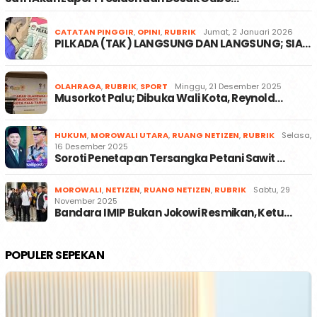
CATATAN PINGGIR
,
OPINI
,
RUBRIK
Jumat, 2 Januari 2026
PILKADA (TAK) LANGSUNG DAN LANGSUNG; SIA…
OLAHRAGA
,
RUBRIK
,
SPORT
Minggu, 21 Desember 2025
Musorkot Palu; Dibuka Wali Kota, Reynold…
HUKUM
,
MOROWALI UTARA
,
RUANG NETIZEN
,
RUBRIK
Selasa,
16 Desember 2025
Soroti Penetapan Tersangka Petani Sawit …
MOROWALI
,
NETIZEN
,
RUANG NETIZEN
,
RUBRIK
Sabtu, 29
November 2025
Bandara IMIP Bukan Jokowi Resmikan, Ketu…
POPULER SEPEKAN