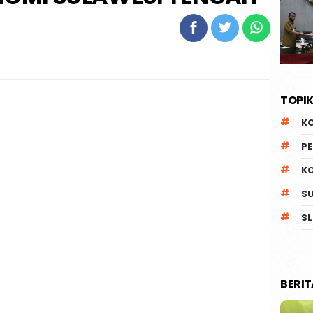
TOPIK
K
P
K
S
SL
BERI