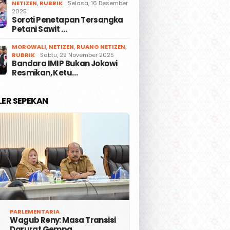
NETIZEN
,
RUBRIK
Selasa, 16 Desember
2025
Soroti Penetapan Tersangka
Petani Sawit …
MOROWALI
,
NETIZEN
,
RUANG NETIZEN
,
RUBRIK
Sabtu, 29 November 2025
Bandara IMIP Bukan Jokowi
Resmikan, Ketu…
LER SEPEKAN
PARLEMENTARIA
Wagub Reny: Masa Transisi
Darurat Gempa …