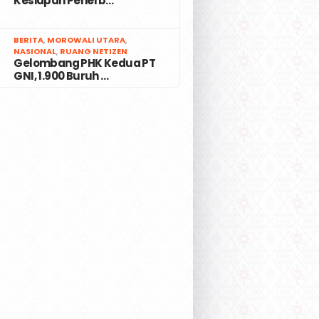
Kesiapan Penerb…
7
BERITA
,
MOROWALI UTARA
,
NASIONAL
,
RUANG NETIZEN
Gelombang PHK Kedua PT
GNI, 1.900 Buruh …