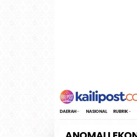
Loncat
tutup
ke
konten
DAERAH
NASIONAL
RUBRIK
ANOMALI EKON