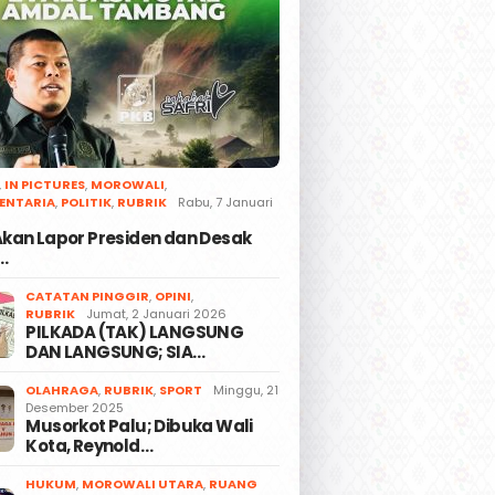
,
IN PICTURES
,
MOROWALI
,
ENTARIA
,
POLITIK
,
RUBRIK
Rabu, 7 Januari
 Akan Lapor Presiden dan Desak
…
CATATAN PINGGIR
,
OPINI
,
RUBRIK
Jumat, 2 Januari 2026
PILKADA (TAK) LANGSUNG
DAN LANGSUNG; SIA…
OLAHRAGA
,
RUBRIK
,
SPORT
Minggu, 21
Desember 2025
Musorkot Palu; Dibuka Wali
Kota, Reynold…
HUKUM
,
MOROWALI UTARA
,
RUANG