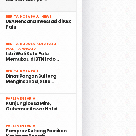
2
BERITA
,
KOTA PALU
,
NEWS
UEA Rencana Investasi di KEK
Palu
3
BERITA
,
BUDAYA
,
KOTA PALU
,
WANITA
,
WISATA
Istri Wali Kota Palu
Memukau di BTN Indo…
4
BERITA
,
KOTA PALU
Dinas Pangan Sulteng
Menginspirasi, Sula…
5
PARLEMENTARIA
Kunjungi Desa Mire,
Gubernur Anwar Hafid…
6
PARLEMENTARIA
Pemprov Sulteng Pastikan