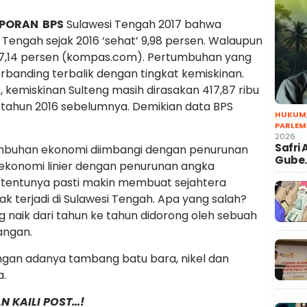
APORAN BPS
Sulawesi Tengah 2017 bahwa
engah sejak 2016 ‘sehat’ 9,98 persen. Walaupun
 7,14 persen (kompas.com). Pertumbuhan yang
banding terbalik dengan tingkat kemiskinan.
 kemiskinan Sulteng masih dirasakan 417,87 ribu
 di tahun 2016 sebelumnya. Demikian data BPS
HUKUM
PARLEM
2026
Safri
tumbuhan ekonomi diimbangi dengan penurunan
Gube
ekonomi linier dengan penurunan angka
, tentunya pasti makin membuat sejahtera
ak terjadi di Sulawesi Tengah. Apa yang salah?
 naik dari tahun ke tahun didorong oleh sebuah
angan.
ngan adanya tambang batu bara, nikel dan
a.
N KAILI POST…!