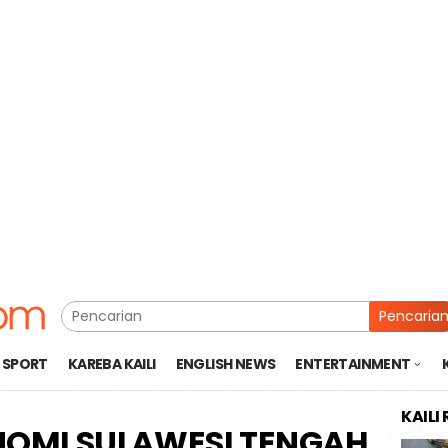
Pencaria
SPORT
KAREBA KAILI
ENGLISH NEWS
ENTERTAINMENT
KAILI
OMI SULAWESI TENGAH