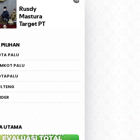
 PILIHAN
OTA PALU
EMKOT PALU
OTAPALU
ULTENG
IDER
TA UTAMA