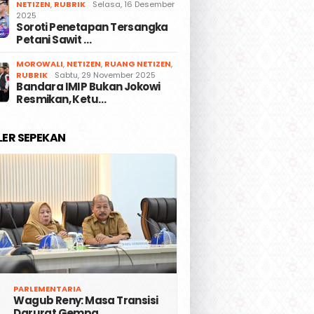
NETIZEN
,
RUBRIK
Selasa, 16 Desember
2025
Soroti Penetapan Tersangka
Petani Sawit …
MOROWALI
,
NETIZEN
,
RUANG NETIZEN
,
RUBRIK
Sabtu, 29 November 2025
Bandara IMIP Bukan Jokowi
Resmikan, Ketu…
LER SEPEKAN
PARLEMENTARIA
Wagub Reny: Masa Transisi
Darurat Gempa …