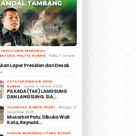
,
IN PICTURES
,
MOROWALI
,
ENTARIA
,
POLITIK
,
RUBRIK
Rabu, 7 Januari
 Akan Lapor Presiden dan Desak
…
CATATAN PINGGIR
,
OPINI
,
RUBRIK
Jumat, 2 Januari 2026
PILKADA (TAK) LANGSUNG
DAN LANGSUNG; SIA…
OLAHRAGA
,
RUBRIK
,
SPORT
Minggu, 21
Desember 2025
Musorkot Palu; Dibuka Wali
Kota, Reynold…
HUKUM
,
MOROWALI UTARA
,
RUANG