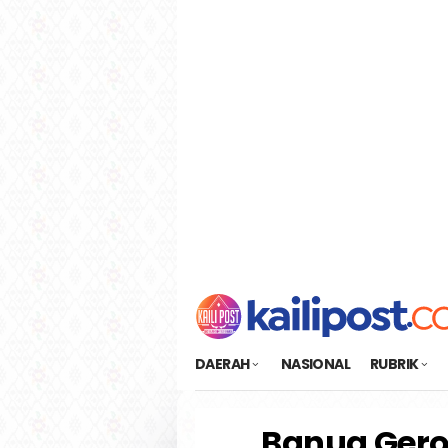
Loncat
tutup
ke
konten
DAERAH
NASIONAL
RUBRIK
Banua Gero