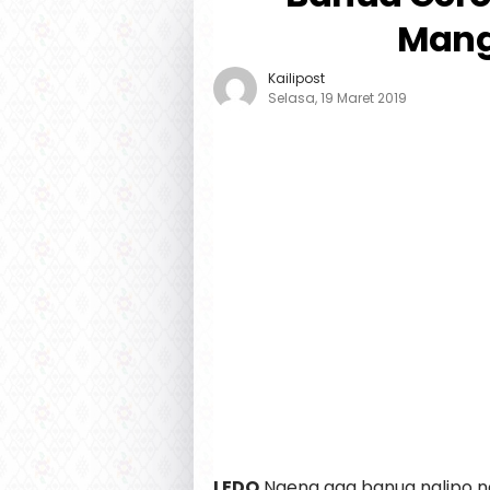
Mang
Kailipost
Selasa, 19 Maret 2019
LEDO
Ngena aga banua nalipo na