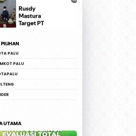
 PILIHAN
OTA PALU
EMKOT PALU
OTAPALU
ULTENG
IDER
TA UTAMA