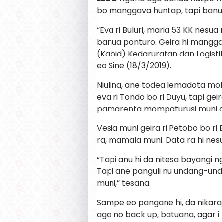
bo manggava huntap, tapi banu
“Eva ri Buluri, maria 53 KK nesu
banua ponturo. Geira hi mangga
(Kabid) Kedaruratan dan Logis
eo Sine (18/3/2019).
Niulina, ane todea lemadota mo
eva ri Tondo bo ri Duyu, tapi ge
pamarenta mompaturusi muni dota
Vesia muni geira ri Petobo bo 
ra, mamala muni. Data ra hi nes
“Tapi anu hi da nitesa bayangi n
Tapi ane panguli nu undang-unda
muni,” tesana.
Sampe eo pangane hi, da nikara
aga no back up, batuana, agar i 