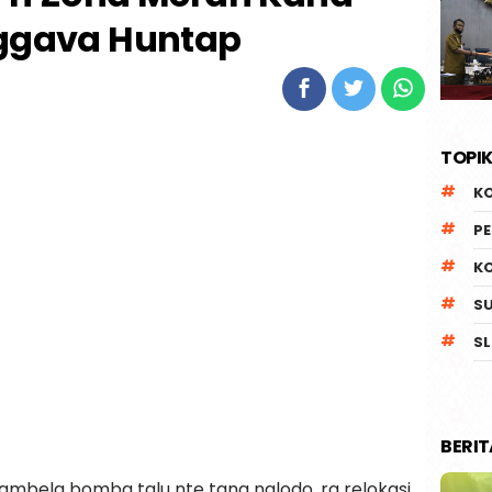
gava Huntap
TOPIK
K
P
K
S
SL
BERI
mbela bomba talu nte tana nalodo, ra relokasi