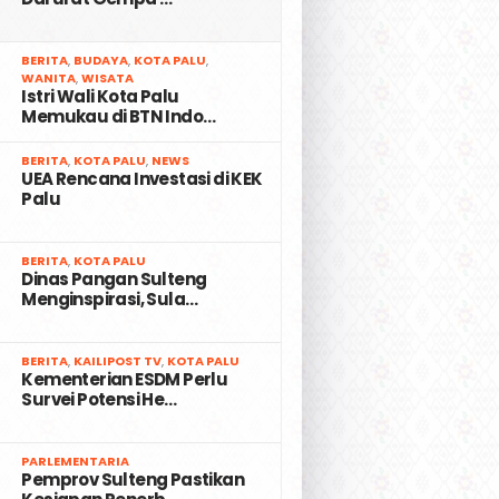
2
BERITA
,
BUDAYA
,
KOTA PALU
,
WANITA
,
WISATA
Istri Wali Kota Palu
Memukau di BTN Indo…
3
BERITA
,
KOTA PALU
,
NEWS
UEA Rencana Investasi di KEK
Palu
4
BERITA
,
KOTA PALU
Dinas Pangan Sulteng
Menginspirasi, Sula…
5
BERITA
,
KAILIPOST TV
,
KOTA PALU
Kementerian ESDM Perlu
Survei Potensi He…
6
PARLEMENTARIA
Pemprov Sulteng Pastikan