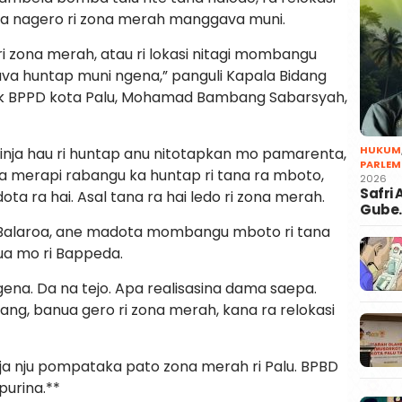
a nagero ri zona merah manggava muni.
a ri zona merah, atau ri lokasi nitagi mombangu
va huntap muni ngena,” panguli Kapala Bidang
tik BPPD kota Palu, Mohamad Bambang Sabarsyah,
HUKUM
linja hau ri huntap anu nitotapkan mo pamarenta,
PARLEM
ira merapi rabangu ka huntap ri tana ra mboto,
2026
Safri
 ra hai. Asal tana ra hai ledo ri zona merah.
Gube
ri Balaroa, ane madota mombangu mboto ri tana
ua mo ri Bappeda.
gena. Da na tejo. Apa realisasina dama saepa.
ng, banua gero ri zona merah, kana ra relokasi
ja nju pompataka pato zona merah ri Palu. BPBD
purina.**