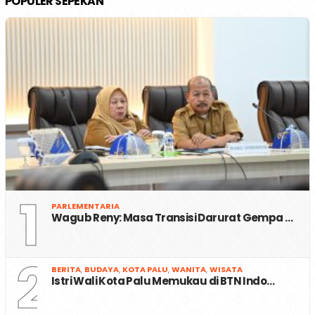
POPULER SEPEKAN
1
PARLEMENTARIA
Wagub Reny: Masa Transisi Darurat Gempa …
2
BERITA
,
BUDAYA
,
KOTA PALU
,
WANITA
,
WISATA
Istri Wali Kota Palu Memukau di BTN Indo…