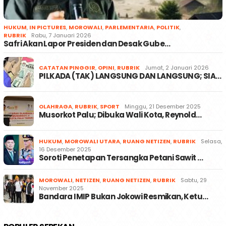
HUKUM
,
IN PICTURES
,
MOROWALI
,
PARLEMENTARIA
,
POLITIK
,
RUBRIK
Rabu, 7 Januari 2026
Safri Akan Lapor Presiden dan Desak Gube…
CATATAN PINGGIR
,
OPINI
,
RUBRIK
Jumat, 2 Januari 2026
PILKADA (TAK) LANGSUNG DAN LANGSUNG; SIA…
OLAHRAGA
,
RUBRIK
,
SPORT
Minggu, 21 Desember 2025
Musorkot Palu; Dibuka Wali Kota, Reynold…
HUKUM
,
MOROWALI UTARA
,
RUANG NETIZEN
,
RUBRIK
Selasa,
16 Desember 2025
Soroti Penetapan Tersangka Petani Sawit …
MOROWALI
,
NETIZEN
,
RUANG NETIZEN
,
RUBRIK
Sabtu, 29
November 2025
Bandara IMIP Bukan Jokowi Resmikan, Ketu…