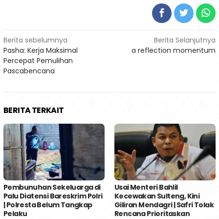
Navigasi
Berita sebelumnya
Berita Selanjutnya
Pasha: Kerja Maksimal
a reflection momentum
pos
Percepat Pemulihan
Pascabencana
BERITA TERKAIT
Pembunuhan Sekeluarga di
Usai Menteri Bahlil
Palu Diatensi Bareskrim Polri
Kecewakan Sulteng, Kini
| Polresta Belum Tangkap
Giliran Mendagri | Safri Tolak
Pelaku
Rencana Prioritaskan