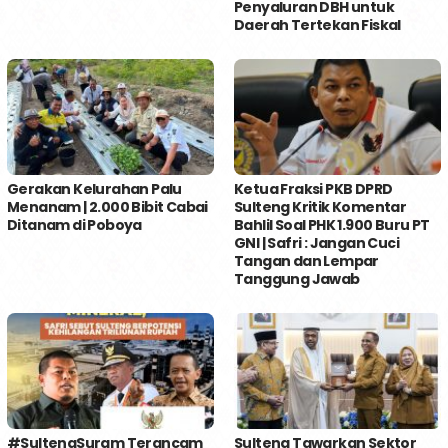
Penyaluran DBH untuk
Daerah Tertekan Fiskal
Gerakan Kelurahan Palu
Ketua Fraksi PKB DPRD
Menanam | 2.000 Bibit Cabai
Sulteng Kritik Komentar
Ditanam di Poboya
Bahlil Soal PHK 1.900 Buru PT
GNI | Safri : Jangan Cuci
Tangan dan Lempar
Tanggung Jawab
#SultengSuram Terancam
Sulteng Tawarkan Sektor