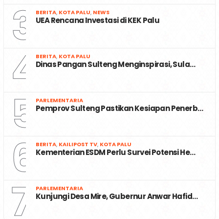
3
BERITA
,
KOTA PALU
,
NEWS
UEA Rencana Investasi di KEK Palu
4
BERITA
,
KOTA PALU
Dinas Pangan Sulteng Menginspirasi, Sula…
5
PARLEMENTARIA
Pemprov Sulteng Pastikan Kesiapan Penerb…
6
BERITA
,
KAILIPOST TV
,
KOTA PALU
Kementerian ESDM Perlu Survei Potensi He…
7
PARLEMENTARIA
Kunjungi Desa Mire, Gubernur Anwar Hafid…