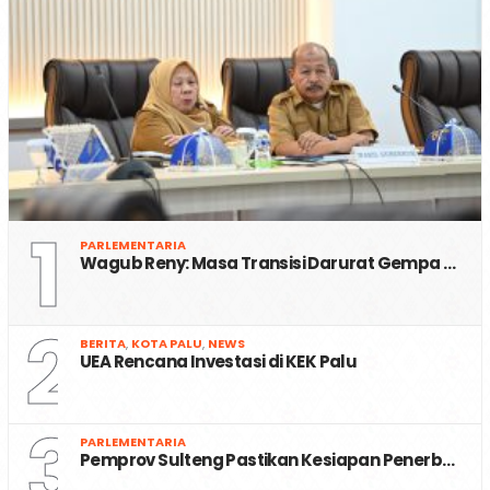
1
PARLEMENTARIA
Wagub Reny: Masa Transisi Darurat Gempa …
2
BERITA
,
KOTA PALU
,
NEWS
UEA Rencana Investasi di KEK Palu
3
PARLEMENTARIA
Pemprov Sulteng Pastikan Kesiapan Penerb…