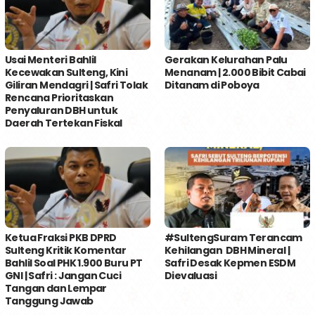
Usai Menteri Bahlil
Gerakan Kelurahan Palu
Kecewakan Sulteng, Kini
Menanam | 2.000 Bibit Cabai
Giliran Mendagri | Safri Tolak
Ditanam di Poboya
Rencana Prioritaskan
Penyaluran DBH untuk
Daerah Tertekan Fiskal
Ketua Fraksi PKB DPRD
#SultengSuram Terancam
Sulteng Kritik Komentar
Kehilangan DBH Mineral |
Bahlil Soal PHK 1.900 Buru PT
Safri Desak Kepmen ESDM
GNI | Safri : Jangan Cuci
Dievaluasi
Tangan dan Lempar
Tanggung Jawab