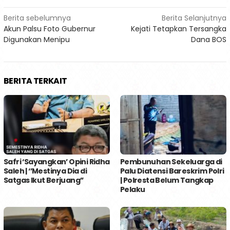
Navigasi
Berita sebelumnya
Berita Selanjutnya
Akun Palsu Foto Gubernur
Kejati Tetapkan Tersangka
pos
Digunakan Menipu
Dana BOS
BERITA TERKAIT
Safri ‘Sayangkan’ Opini Ridha
Pembunuhan Sekeluarga di
Saleh | ‘’Mestinya Dia di
Palu Diatensi Bareskrim Polri
Satgas Ikut Berjuang’’
| Polresta Belum Tangkap
Pelaku