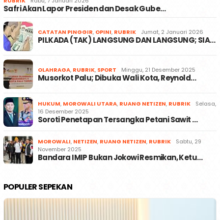
RUBRIK
Rabu, 7 Januari 2026
Safri Akan Lapor Presiden dan Desak Gube…
CATATAN PINGGIR
,
OPINI
,
RUBRIK
Jumat, 2 Januari 2026
PILKADA (TAK) LANGSUNG DAN LANGSUNG; SIA…
OLAHRAGA
,
RUBRIK
,
SPORT
Minggu, 21 Desember 2025
Musorkot Palu; Dibuka Wali Kota, Reynold…
HUKUM
,
MOROWALI UTARA
,
RUANG NETIZEN
,
RUBRIK
Selasa,
16 Desember 2025
Soroti Penetapan Tersangka Petani Sawit …
MOROWALI
,
NETIZEN
,
RUANG NETIZEN
,
RUBRIK
Sabtu, 29
November 2025
Bandara IMIP Bukan Jokowi Resmikan, Ketu…
POPULER SEPEKAN