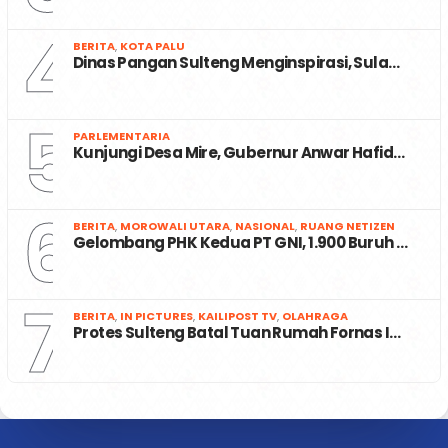
4
BERITA
,
KOTA PALU
Dinas Pangan Sulteng Menginspirasi, Sula…
5
PARLEMENTARIA
Kunjungi Desa Mire, Gubernur Anwar Hafid…
6
BERITA
,
MOROWALI UTARA
,
NASIONAL
,
RUANG NETIZEN
Gelombang PHK Kedua PT GNI, 1.900 Buruh …
7
BERITA
,
IN PICTURES
,
KAILIPOST TV
,
OLAHRAGA
Protes Sulteng Batal Tuan Rumah Fornas I…