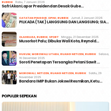
RUBRIK
Rabu, 7 Januari 2026
Safri Akan Lapor Presiden dan Desak Gube…
CATATAN PINGGIR
,
OPINI
,
RUBRIK
Jumat, 2 Januari 2026
PILKADA (TAK) LANGSUNG DAN LANGSUNG; SIA…
OLAHRAGA
,
RUBRIK
,
SPORT
Minggu, 21 Desember 2025
Musorkot Palu; Dibuka Wali Kota, Reynold…
HUKUM
,
MOROWALI UTARA
,
RUANG NETIZEN
,
RUBRIK
Selasa,
16 Desember 2025
Soroti Penetapan Tersangka Petani Sawit …
MOROWALI
,
NETIZEN
,
RUANG NETIZEN
,
RUBRIK
Sabtu, 29
November 2025
Bandara IMIP Bukan Jokowi Resmikan, Ketu…
POPULER SEPEKAN