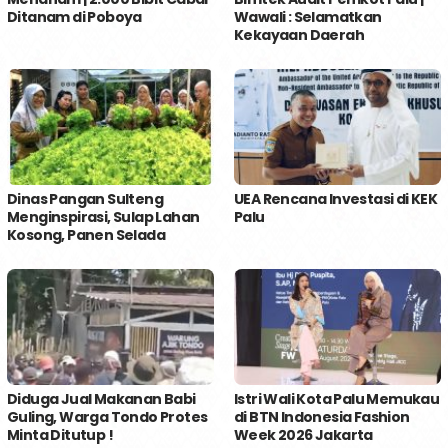
Ditanam di Poboya
Wawali : Selamatkan
Kekayaan Daerah
Dinas Pangan Sulteng
UEA Rencana Investasi di KEK
Menginspirasi, Sulap Lahan
Palu
Kosong, Panen Selada
Diduga Jual Makanan Babi
Istri Wali Kota Palu Memukau
Guling, Warga Tondo Protes
di BTN Indonesia Fashion
Minta Ditutup !
Week 2026 Jakarta