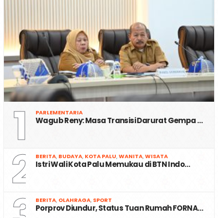
1
PARLEMENTARIA
Wagub Reny: Masa Transisi Darurat Gempa …
2
BERITA
,
BUDAYA
,
KOTA PALU
,
WANITA
,
WISATA
Istri Wali Kota Palu Memukau di BTN Indo…
3
BERITA
,
OLAHRAGA
,
SPORT
Porprov Diundur, Status Tuan Rumah FORNA…