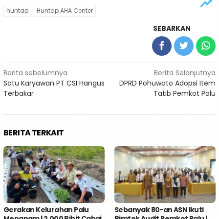
huntap
Huntap AHA Center
SEBARKAN
Navigasi
Berita sebelumnya
Berita Selanjutnya
Satu Karyawan PT CSI Hangus
DPRD Pohuwato Adopsi Item
pos
Terbakar
Tatib Pemkot Palu
BERITA TERKAIT
Gerakan Kelurahan Palu
Sebanyak 80-an ASN Ikuti
Menanam | 2.000 Bibit Cabai
Bimtek Audit Pemkot Palu |