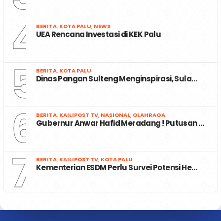
4
BERITA
,
KOTA PALU
,
NEWS
UEA Rencana Investasi di KEK Palu
5
BERITA
,
KOTA PALU
Dinas Pangan Sulteng Menginspirasi, Sula…
6
BERITA
,
KAILIPOST TV
,
NASIONAL
,
OLAHRAGA
Gubernur Anwar Hafid Meradang ! Putusan …
7
BERITA
,
KAILIPOST TV
,
KOTA PALU
Kementerian ESDM Perlu Survei Potensi He…