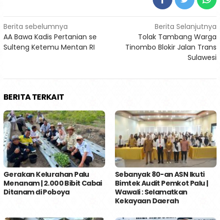
Navigasi
Berita sebelumnya
Berita Selanjutnya
AA Bawa Kadis Pertanian se
Tolak Tambang Warga
pos
Sulteng Ketemu Mentan RI
Tinombo Blokir Jalan Trans
Sulawesi
BERITA TERKAIT
Gerakan Kelurahan Palu
Sebanyak 80-an ASN Ikuti
Menanam | 2.000 Bibit Cabai
Bimtek Audit Pemkot Palu |
Ditanam di Poboya
Wawali : Selamatkan
Kekayaan Daerah