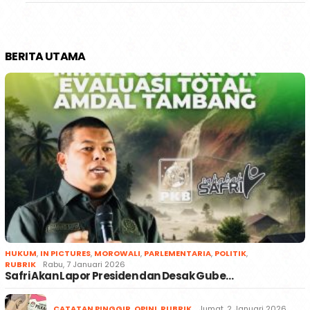
BERITA UTAMA
HUKUM
,
IN PICTURES
,
MOROWALI
,
PARLEMENTARIA
,
POLITIK
,
RUBRIK
Rabu, 7 Januari 2026
Safri Akan Lapor Presiden dan Desak Gube…
CATATAN PINGGIR
,
OPINI
,
RUBRIK
Jumat, 2 Januari 2026