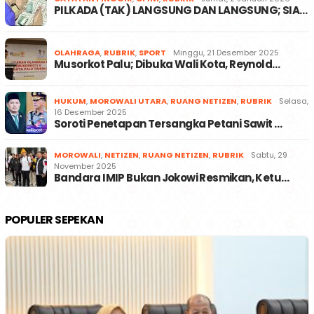
PILKADA (TAK) LANGSUNG DAN LANGSUNG; SIA…
OLAHRAGA
,
RUBRIK
,
SPORT
Minggu, 21 Desember 2025
Musorkot Palu; Dibuka Wali Kota, Reynold…
HUKUM
,
MOROWALI UTARA
,
RUANG NETIZEN
,
RUBRIK
Selasa,
16 Desember 2025
Soroti Penetapan Tersangka Petani Sawit …
MOROWALI
,
NETIZEN
,
RUANG NETIZEN
,
RUBRIK
Sabtu, 29
November 2025
Bandara IMIP Bukan Jokowi Resmikan, Ketu…
POPULER SEPEKAN