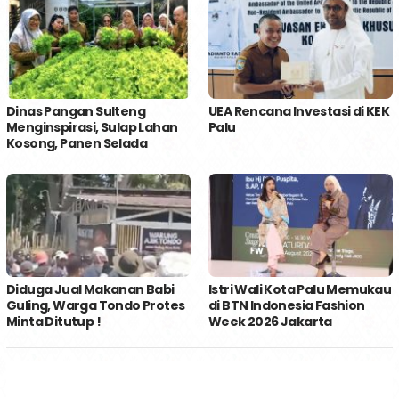
Dinas Pangan Sulteng
UEA Rencana Investasi di KEK
Menginspirasi, Sulap Lahan
Palu
Kosong, Panen Selada
Diduga Jual Makanan Babi
Istri Wali Kota Palu Memukau
Guling, Warga Tondo Protes
di BTN Indonesia Fashion
Minta Ditutup !
Week 2026 Jakarta