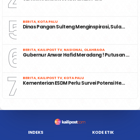
4
5
BERITA
,
KOTA PALU
Dinas Pangan Sulteng Menginspirasi, Sula…
6
BERITA
,
KAILIPOST TV
,
NASIONAL
,
OLAHRAGA
Gubernur Anwar Hafid Meradang ! Putusan …
7
BERITA
,
KAILIPOST TV
,
KOTA PALU
Kementerian ESDM Perlu Survei Potensi He…
INDEKS
KODE ETIK