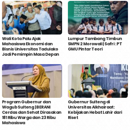
Wali Kota Palu Ajak
Lumpur Tambang Timbun
Mahasiswa Ekonomi dan
SMPN 2 Morowali | Safri : PT
Bisnis Universitas Tadulako
GMU Pintar Teori
Jadi Pemimpin Masa Depan
Program Gubernur dan
Gubernur Sulteng di
Wagub Sulteng | BERANI
Universitas Alkhairaat:
Cerdas dan Sehat Dirasakan
Kebijakan Hebat Lahir dari
181 Ribu Warga dan 23 Ribu
Riset
Mahasiswa