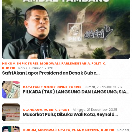
HUKUM
,
IN PICTURES
,
MOROWALI
,
PARLEMENTARIA
,
POLITIK
,
RUBRIK
Rabu, 7 Januari 2026
Safri Akan Lapor Presiden dan Desak Gube…
CATATAN PINGGIR
,
OPINI
,
RUBRIK
Jumat, 2 Januari 2026
PILKADA (TAK) LANGSUNG DAN LANGSUNG; SIA…
OLAHRAGA
,
RUBRIK
,
SPORT
Minggu, 21 Desember 2025
Musorkot Palu; Dibuka Wali Kota, Reynold…
HUKUM
,
MOROWALI UTARA
,
RUANG NETIZEN
,
RUBRIK
Selasa,