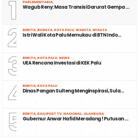
1
PARLEMENTARIA
Wagub Reny: Masa Transisi Darurat Gempa …
2
BERITA
,
BUDAYA
,
KOTA PALU
,
WANITA
,
WISATA
Istri Wali Kota Palu Memukau di BTN Indo…
3
BERITA
,
KOTA PALU
,
NEWS
UEA Rencana Investasi di KEK Palu
4
BERITA
,
KOTA PALU
Dinas Pangan Sulteng Menginspirasi, Sula…
5
BERITA
,
KAILIPOST TV
,
NASIONAL
,
OLAHRAGA
Gubernur Anwar Hafid Meradang ! Putusan …