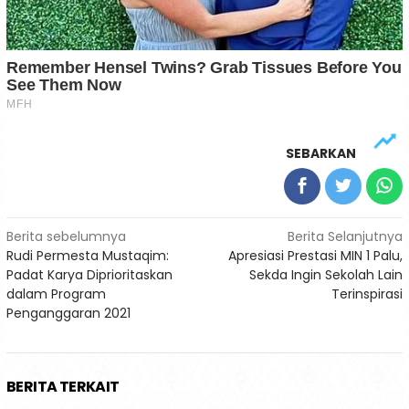
SEBARKAN
Navigasi
Berita sebelumnya
Berita Selanjutnya
Rudi Permesta Mustaqim:
Apresiasi Prestasi MIN 1 Palu,
pos
Padat Karya Diprioritaskan
Sekda Ingin Sekolah Lain
dalam Program
Terinspirasi
Penganggaran 2021
BERITA TERKAIT