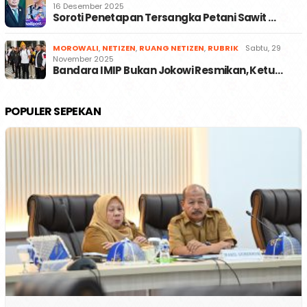
16 Desember 2025
Soroti Penetapan Tersangka Petani Sawit …
MOROWALI
,
NETIZEN
,
RUANG NETIZEN
,
RUBRIK
Sabtu, 29
November 2025
Bandara IMIP Bukan Jokowi Resmikan, Ketu…
POPULER SEPEKAN