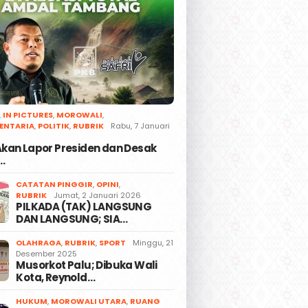
,
IN PICTURES
,
MOROWALI
,
ENTARIA
,
POLITIK
,
RUBRIK
Rabu, 7 Januari
 Akan Lapor Presiden dan Desak
…
CATATAN PINGGIR
,
OPINI
,
RUBRIK
Jumat, 2 Januari 2026
PILKADA (TAK) LANGSUNG
DAN LANGSUNG; SIA…
OLAHRAGA
,
RUBRIK
,
SPORT
Minggu, 21
Desember 2025
Musorkot Palu; Dibuka Wali
Kota, Reynold…
HUKUM
,
MOROWALI UTARA
,
RUANG