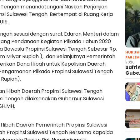
i Tengah menandatangani Naskah Perjanjian
si Sulawesi Tengah. Bertempat di Ruang Kerja
019.
engah sesuai dengan surat Edaran Menteri dalam
tang Pendanaan Kegiatan Pilkada Tahun 2020
 Bawaslu Propinsi Sulawesi Tengah Sebesar Rp.
HUKUM
am Milyar Rupiah ), dan Selanjutnya Pemerintah
PARLEM
2026
erikan Dana Hibah untuk Kepolisian Daerah
Safri
 Pengamanan Pilkada Propinsi Sulawesi Tengah
Gube
 Rupiah).
n Hibah Daerah Propinsi Sulawesi Tengah
si Tengah dilaksanakan Gubernur Sulawesi
SH.MH.
n Hibah Daerah Pemerintah Propinsi Sulawesi
ah Propinsi Sulawesi Tengah Bersama Kapolda
akapolda Brigjen Pol. Nurwindiyanto.