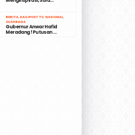
Menginspirasi, Sula…
7
BERITA
,
KAILIPOST TV
,
NASIONAL
,
OLAHRAGA
Gubernur Anwar Hafid
Meradang ! Putusan …