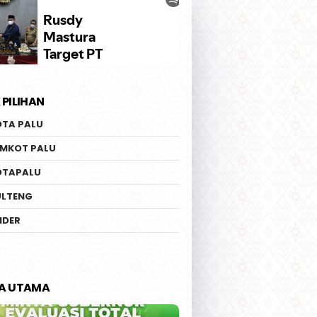
 PILIHAN
OTA PALU
EMKOT PALU
OTAPALU
ULTENG
IDER
TA UTAMA