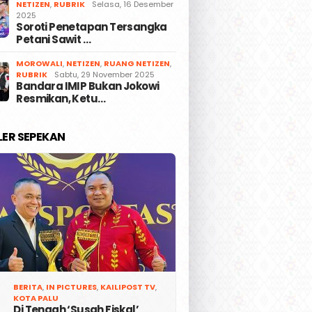
NETIZEN
,
RUBRIK
Selasa, 16 Desember
2025
Soroti Penetapan Tersangka
Petani Sawit …
MOROWALI
,
NETIZEN
,
RUANG NETIZEN
,
RUBRIK
Sabtu, 29 November 2025
Bandara IMIP Bukan Jokowi
Resmikan, Ketu…
LER SEPEKAN
BERITA
,
IN PICTURES
,
KAILIPOST TV
,
KOTA PALU
Di Tengah ‘Susah Fiskal’