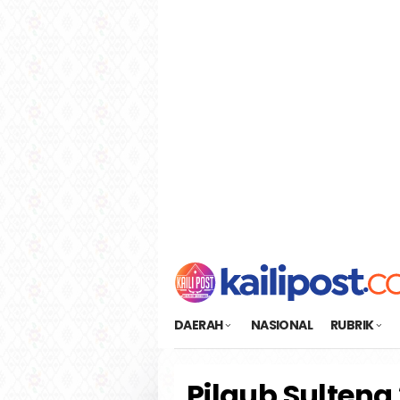
Loncat
tutup
ke
konten
DAERAH
NASIONAL
RUBRIK
Pilgub Sulteng