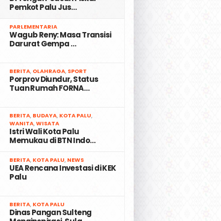
Pemkot Palu Jus…
2
PARLEMENTARIA
Wagub Reny: Masa Transisi
Darurat Gempa …
3
BERITA
,
OLAHRAGA
,
SPORT
Porprov Diundur, Status
Tuan Rumah FORNA…
4
BERITA
,
BUDAYA
,
KOTA PALU
,
WANITA
,
WISATA
Istri Wali Kota Palu
Memukau di BTN Indo…
5
BERITA
,
KOTA PALU
,
NEWS
UEA Rencana Investasi di KEK
Palu
6
BERITA
,
KOTA PALU
Dinas Pangan Sulteng