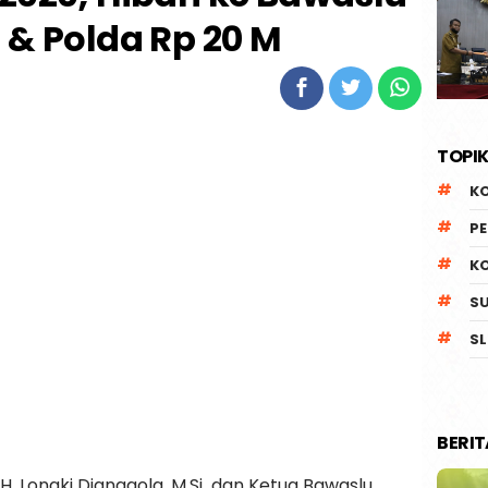
 & Polda Rp 20 M
TOPIK
K
P
K
S
SL
BERI
H. Longki Djanggola, M.Si dan Ketua Bawaslu