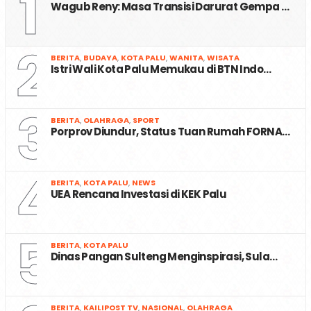
1
Wagub Reny: Masa Transisi Darurat Gempa …
2
BERITA
,
BUDAYA
,
KOTA PALU
,
WANITA
,
WISATA
Istri Wali Kota Palu Memukau di BTN Indo…
3
BERITA
,
OLAHRAGA
,
SPORT
Porprov Diundur, Status Tuan Rumah FORNA…
4
BERITA
,
KOTA PALU
,
NEWS
UEA Rencana Investasi di KEK Palu
5
BERITA
,
KOTA PALU
Dinas Pangan Sulteng Menginspirasi, Sula…
BERITA
,
KAILIPOST TV
,
NASIONAL
,
OLAHRAGA