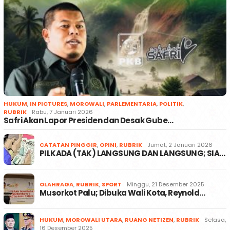
HUKUM
,
IN PICTURES
,
MOROWALI
,
PARLEMENTARIA
,
POLITIK
,
RUBRIK
Rabu, 7 Januari 2026
Safri Akan Lapor Presiden dan Desak Gube…
CATATAN PINGGIR
,
OPINI
,
RUBRIK
Jumat, 2 Januari 2026
PILKADA (TAK) LANGSUNG DAN LANGSUNG; SIA…
OLAHRAGA
,
RUBRIK
,
SPORT
Minggu, 21 Desember 2025
Musorkot Palu; Dibuka Wali Kota, Reynold…
HUKUM
,
MOROWALI UTARA
,
RUANG NETIZEN
,
RUBRIK
Selasa,
16 Desember 2025