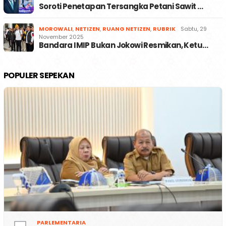
Soroti Penetapan Tersangka Petani Sawit …
MOROWALI
,
NETIZEN
,
RUANG NETIZEN
,
RUBRIK
Sabtu, 29
November 2025
Bandara IMIP Bukan Jokowi Resmikan, Ketu…
POPULER SEPEKAN
PARLEMENTARIA