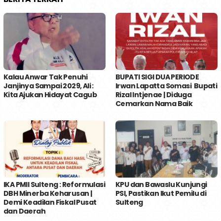
Kalau Anwar Tak Penuhi
BUPATI SIGI DUA PERIODE
Janjinya Sampai 2029, Ali :
Irwan Lapatta Somasi Bupati
Kita Ajukan Hidayat Cagub
Rizal Intjenae | Diduga
Cemarkan Nama Baik
IKA PMII Sulteng : Reformulasi
KPU dan Bawaslu Kunjungi
DBH Minerba Keharusan |
PSI, Pastikan Ikut Pemilu di
Demi Keadilan Fiskal Pusat
Sulteng
dan Daerah