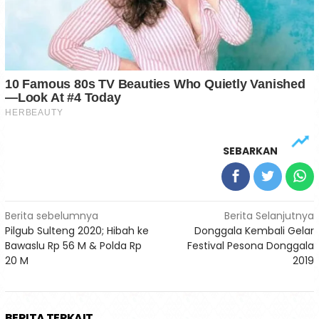
SEBARKAN
Navigasi
Berita sebelumnya
Berita Selanjutnya
Pilgub Sulteng 2020; Hibah ke
Donggala Kembali Gelar
pos
Bawaslu Rp 56 M & Polda Rp
Festival Pesona Donggala
20 M
2019
BERITA TERKAIT