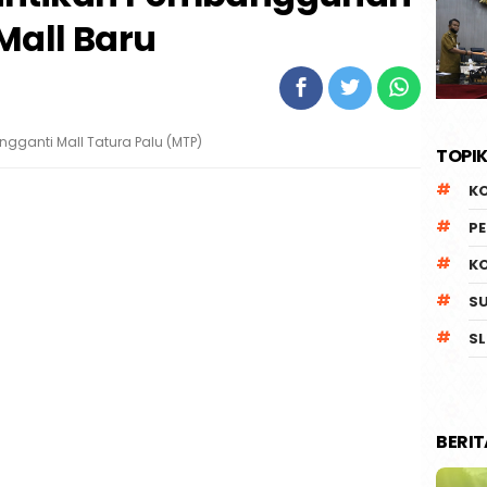
Mall Baru
gganti Mall Tatura Palu (MTP)
TOPIK
K
P
K
S
SL
BERI