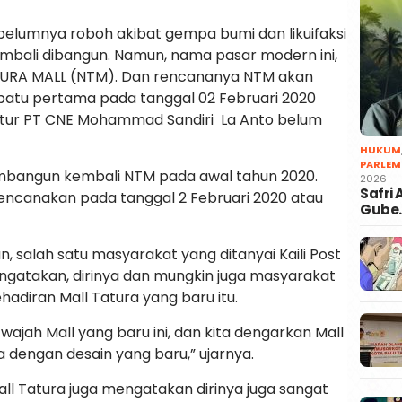
belumnya roboh akibat gempa bumi dan likuifaksi
embali dibangun. Namun, nama pasar modern ini,
URA MALL (NTM). Dan rencananya NTM akan
batu pertama pada tanggal 02 Februari 2020
rektur PT CNE Mohammad Sandiri La Anto belum
HUKUM
PARLEM
mbangun kembali NTM pada awal tahun 2020.
2026
Safri
encanakan pada tanggal 2 Februari 2020 atau
Gube
an, salah satu masyarakat yang ditanyai Kaili Post
engatakan, dirinya dan mungkin juga masyarakat
adiran Mall Tatura yang baru itu.
 wajah Mall yang baru ini, dan kita dengarkan Mall
ta dengan desain yang baru,” ujarnya.
ll Tatura juga mengatakan dirinya juga sangat