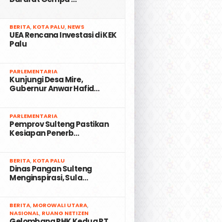
2
BERITA
,
KOTA PALU
,
NEWS
UEA Rencana Investasi di KEK
Palu
3
PARLEMENTARIA
Kunjungi Desa Mire,
Gubernur Anwar Hafid…
4
PARLEMENTARIA
Pemprov Sulteng Pastikan
Kesiapan Penerb…
5
BERITA
,
KOTA PALU
Dinas Pangan Sulteng
Menginspirasi, Sula…
6
BERITA
,
MOROWALI UTARA
,
NASIONAL
,
RUANG NETIZEN
Gelombang PHK Kedua PT