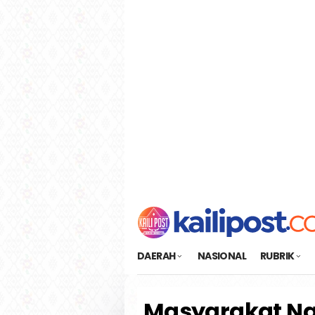
Loncat
tutup
ke
konten
DAERAH
NASIONAL
RUBRIK
Masyarakat N