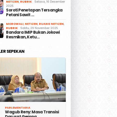
NETIZEN
,
RUBRIK
Selasa, 16 Desember
2025
Soroti Penetapan Tersangka
Petani Sawit …
MOROWALI
,
NETIZEN
,
RUANG NETIZEN
,
RUBRIK
Sabtu, 29 November 2025
Bandara IMIP Bukan Jokowi
Resmikan, Ketu…
LER SEPEKAN
PARLEMENTARIA
Wagub Reny: Masa Transisi
Darurat Gempa …