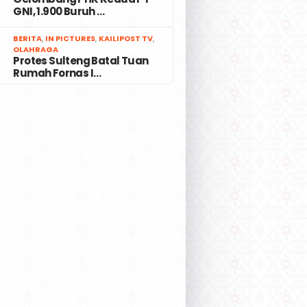
GNI, 1.900 Buruh …
7
BERITA
,
IN PICTURES
,
KAILIPOST TV
,
OLAHRAGA
Protes Sulteng Batal Tuan
Rumah Fornas I…