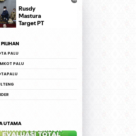
 PILIHAN
OTA PALU
EMKOT PALU
OTAPALU
ULTENG
IDER
TA UTAMA