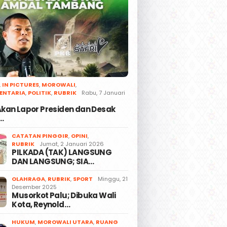
,
IN PICTURES
,
MOROWALI
,
ENTARIA
,
POLITIK
,
RUBRIK
Rabu, 7 Januari
 Akan Lapor Presiden dan Desak
…
CATATAN PINGGIR
,
OPINI
,
RUBRIK
Jumat, 2 Januari 2026
PILKADA (TAK) LANGSUNG
DAN LANGSUNG; SIA…
OLAHRAGA
,
RUBRIK
,
SPORT
Minggu, 21
Desember 2025
Musorkot Palu; Dibuka Wali
Kota, Reynold…
HUKUM
,
MOROWALI UTARA
,
RUANG