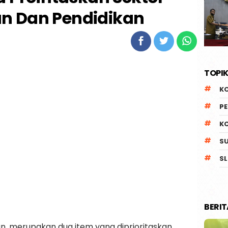
n Dan Pendidikan
TOPIK
K
P
K
S
SL
BERI
n, merupakan dua item yang diprioritaskan