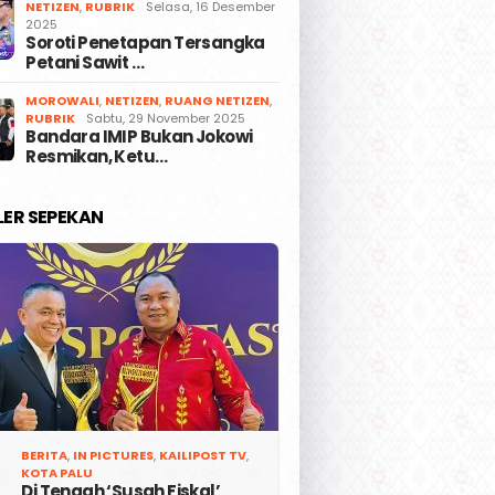
NETIZEN
,
RUBRIK
Selasa, 16 Desember
2025
Soroti Penetapan Tersangka
Petani Sawit …
MOROWALI
,
NETIZEN
,
RUANG NETIZEN
,
RUBRIK
Sabtu, 29 November 2025
Bandara IMIP Bukan Jokowi
Resmikan, Ketu…
LER SEPEKAN
BERITA
,
IN PICTURES
,
KAILIPOST TV
,
KOTA PALU
Di Tengah ‘Susah Fiskal’