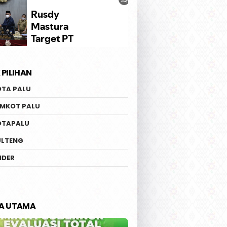
 PILIHAN
OTA PALU
EMKOT PALU
OTAPALU
ULTENG
IDER
TA UTAMA