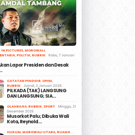
,
IN PICTURES
,
MOROWALI
,
ENTARIA
,
POLITIK
,
RUBRIK
Rabu, 7 Januari
 Akan Lapor Presiden dan Desak
…
CATATAN PINGGIR
,
OPINI
,
RUBRIK
Jumat, 2 Januari 2026
PILKADA (TAK) LANGSUNG
DAN LANGSUNG; SIA…
OLAHRAGA
,
RUBRIK
,
SPORT
Minggu, 21
Desember 2025
Musorkot Palu; Dibuka Wali
Kota, Reynold…
HUKUM
,
MOROWALI UTARA
,
RUANG