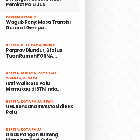
Pemkot Palu Jus…
2
PARLEMENTARIA
Wagub Reny: Masa Transisi
Darurat Gempa …
3
BERITA
,
OLAHRAGA
,
SPORT
Porprov Diundur, Status
Tuan Rumah FORNA…
4
BERITA
,
BUDAYA
,
KOTA PALU
,
WANITA
,
WISATA
Istri Wali Kota Palu
Memukau di BTN Indo…
5
BERITA
,
KOTA PALU
,
NEWS
UEA Rencana Investasi di KEK
Palu
6
BERITA
,
KOTA PALU
Dinas Pangan Sulteng