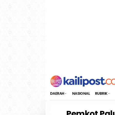
Loncat
tutup
ke
konten
DAERAH
NASIONAL
RUBRIK
Pemkot Palu