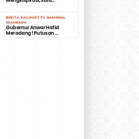
Menginspirasi, Sula…
7
BERITA
,
KAILIPOST TV
,
NASIONAL
,
OLAHRAGA
Gubernur Anwar Hafid
Meradang ! Putusan …