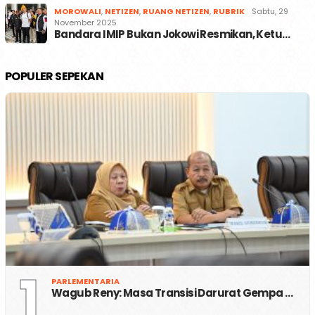
MOROWALI
,
NETIZEN
,
RUANG NETIZEN
,
RUBRIK
Sabtu, 29
November 2025
Bandara IMIP Bukan Jokowi Resmikan, Ketu…
POPULER SEPEKAN
1
PARLEMENTARIA
Wagub Reny: Masa Transisi Darurat Gempa …