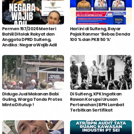
Permen 157/2026 Menteri
Hari ini di Sulteng, Bayar
Bahlil Ditolak Rakyat dan
Pajak Ranmor ‘Bebas Denda
Anggota DPRD Sulteng,
100 % dan PKB 50 %’
Andika : Negara Wajib Adil
Diduga Jual Makanan Babi
Di Sulteng, KPK Ingatkan
Guling, Warga Tondo Protes
Rawan Korupsi Urusan
Minta Ditutup !
Pertanahan | BPN Lambat
Terbitkan Sertifikat