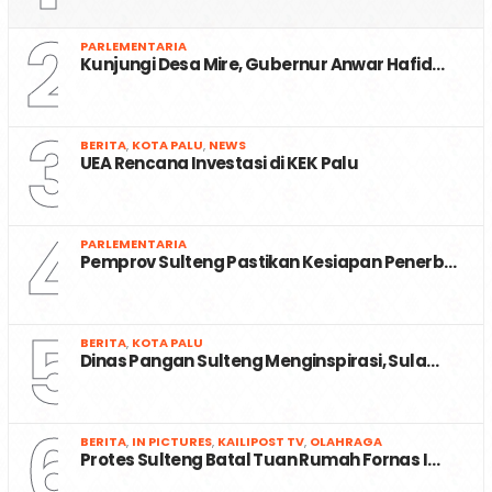
2
PARLEMENTARIA
Kunjungi Desa Mire, Gubernur Anwar Hafid…
3
BERITA
,
KOTA PALU
,
NEWS
UEA Rencana Investasi di KEK Palu
4
PARLEMENTARIA
Pemprov Sulteng Pastikan Kesiapan Penerb…
5
BERITA
,
KOTA PALU
Dinas Pangan Sulteng Menginspirasi, Sula…
6
BERITA
,
IN PICTURES
,
KAILIPOST TV
,
OLAHRAGA
Protes Sulteng Batal Tuan Rumah Fornas I…