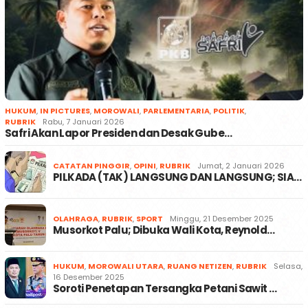
HUKUM
,
IN PICTURES
,
MOROWALI
,
PARLEMENTARIA
,
POLITIK
,
RUBRIK
Rabu, 7 Januari 2026
Safri Akan Lapor Presiden dan Desak Gube…
CATATAN PINGGIR
,
OPINI
,
RUBRIK
Jumat, 2 Januari 2026
PILKADA (TAK) LANGSUNG DAN LANGSUNG; SIA…
OLAHRAGA
,
RUBRIK
,
SPORT
Minggu, 21 Desember 2025
Musorkot Palu; Dibuka Wali Kota, Reynold…
HUKUM
,
MOROWALI UTARA
,
RUANG NETIZEN
,
RUBRIK
Selasa,
16 Desember 2025
Soroti Penetapan Tersangka Petani Sawit …