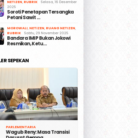
NETIZEN
,
RUBRIK
Selasa, 16 Desember
2025
Soroti Penetapan Tersangka
Petani Sawit …
MOROWALI
,
NETIZEN
,
RUANG NETIZEN
,
RUBRIK
Sabtu, 29 November 2025
Bandara IMIP Bukan Jokowi
Resmikan, Ketu…
LER SEPEKAN
PARLEMENTARIA
Wagub Reny: Masa Transisi
Darurat Gempa …