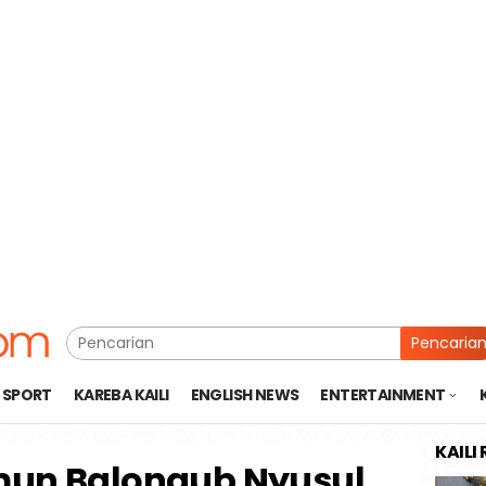
Pencaria
SPORT
KAREBA KAILI
ENGLISH NEWS
ENTERTAINMENT
KAILI
mun Balongub Nyusul