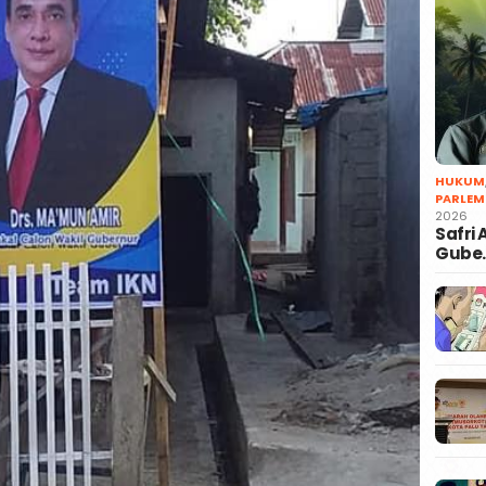
HUKUM
PARLEM
2026
Safri
Gube