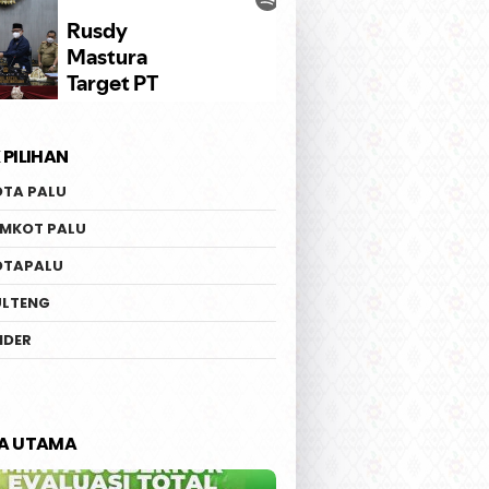
 PILIHAN
OTA PALU
EMKOT PALU
OTAPALU
ULTENG
IDER
TA UTAMA