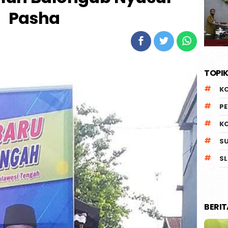
Pasha
TOPIK
K
P
K
S
SL
BERI