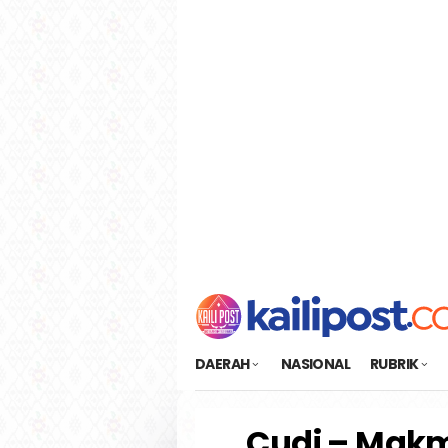
Loncat
tutup
ke
konten
DAERAH
NASIONAL
RUBRIK
Cudi – Mak