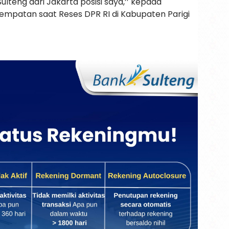
teng dari Jakarta posisi saya,’’ kepada
empatan saat Reses DPR RI di Kabupaten Parigi