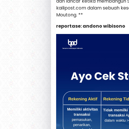
dan lancar ketika membangun Sul
kailipost.com dalam sebuah kes
Moutong. **
reportase: andono wibisono