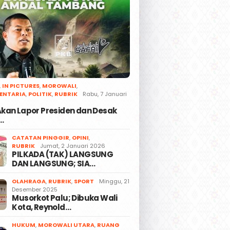
,
IN PICTURES
,
MOROWALI
,
ENTARIA
,
POLITIK
,
RUBRIK
Rabu, 7 Januari
 Akan Lapor Presiden dan Desak
…
CATATAN PINGGIR
,
OPINI
,
RUBRIK
Jumat, 2 Januari 2026
PILKADA (TAK) LANGSUNG
DAN LANGSUNG; SIA…
OLAHRAGA
,
RUBRIK
,
SPORT
Minggu, 21
Desember 2025
Musorkot Palu; Dibuka Wali
Kota, Reynold…
HUKUM
,
MOROWALI UTARA
,
RUANG