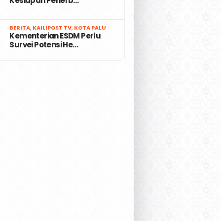
Kesiapan Penerb…
7
BERITA
,
KAILIPOST TV
,
KOTA PALU
Kementerian ESDM Perlu
Survei Potensi He…