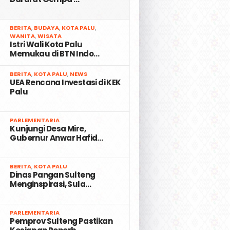
2
BERITA
,
BUDAYA
,
KOTA PALU
,
WANITA
,
WISATA
Istri Wali Kota Palu
Memukau di BTN Indo…
3
BERITA
,
KOTA PALU
,
NEWS
UEA Rencana Investasi di KEK
Palu
4
PARLEMENTARIA
Kunjungi Desa Mire,
Gubernur Anwar Hafid…
5
BERITA
,
KOTA PALU
Dinas Pangan Sulteng
Menginspirasi, Sula…
6
PARLEMENTARIA
Pemprov Sulteng Pastikan