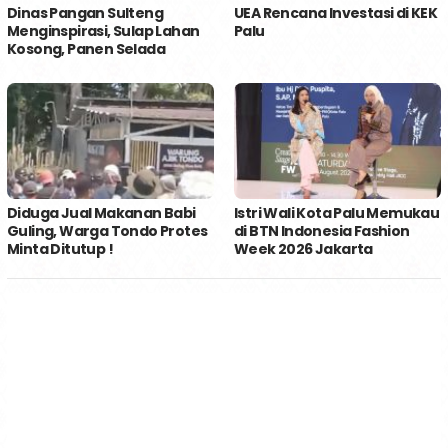
Dinas Pangan Sulteng
UEA Rencana Investasi di KEK
Menginspirasi, Sulap Lahan
Palu
Kosong, Panen Selada
Diduga Jual Makanan Babi
Istri Wali Kota Palu Memukau
Guling, Warga Tondo Protes
di BTN Indonesia Fashion
Minta Ditutup !
Week 2026 Jakarta