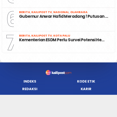
6
BERITA
,
KAILIPOST TV
,
NASIONAL
,
OLAHRAGA
Gubernur Anwar Hafid Meradang ! Putusan …
7
BERITA
,
KAILIPOST TV
,
KOTA PALU
Kementerian ESDM Perlu Survei Potensi He…
INDEKS
KODE ETIK
REDAKSI
KARIR
PRIVACY POLICY
DISCLAIMER
TENTANG KAMI
KONTAK KAMI
FORM PENGADUAN
PEDOMAN MEDIA SIBER