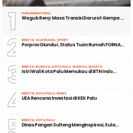
1
PARLEMENTARIA
Wagub Reny: Masa Transisi Darurat Gempa …
2
BERITA
,
OLAHRAGA
,
SPORT
Porprov Diundur, Status Tuan Rumah FORNA…
3
BERITA
,
BUDAYA
,
KOTA PALU
,
WANITA
,
WISATA
Istri Wali Kota Palu Memukau di BTN Indo…
4
BERITA
,
KOTA PALU
,
NEWS
UEA Rencana Investasi di KEK Palu
5
BERITA
,
KOTA PALU
Dinas Pangan Sulteng Menginspirasi, Sula…