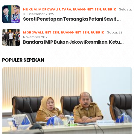
HUKUM
,
MOROWALI UTARA
,
RUANG NETIZEN
,
RUBRIK
Selasa,
16 Desember 2025
Soroti Penetapan Tersangka Petani Sawit …
MOROWALI
,
NETIZEN
,
RUANG NETIZEN
,
RUBRIK
Sabtu, 29
November 2025
Bandara IMIP Bukan Jokowi Resmikan, Ketu…
POPULER SEPEKAN