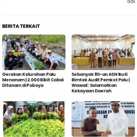
GGI
BERITA TERKAIT
Gerakan Kelurahan Palu
Sebanyak 80-an ASN Ikuti
Menanam | 2.000 Bibit Cabai
Bimtek Audit Pemkot Palu |
Ditanam di Poboya
Wawali : Selamatkan
Kekayaan Daerah