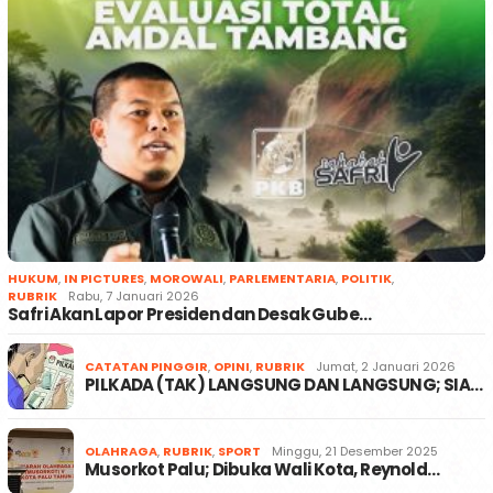
HUKUM
,
IN PICTURES
,
MOROWALI
,
PARLEMENTARIA
,
POLITIK
,
RUBRIK
Rabu, 7 Januari 2026
Safri Akan Lapor Presiden dan Desak Gube…
CATATAN PINGGIR
,
OPINI
,
RUBRIK
Jumat, 2 Januari 2026
PILKADA (TAK) LANGSUNG DAN LANGSUNG; SIA…
OLAHRAGA
,
RUBRIK
,
SPORT
Minggu, 21 Desember 2025
Musorkot Palu; Dibuka Wali Kota, Reynold…