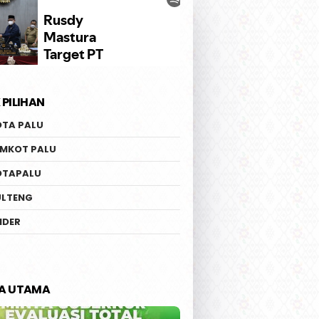
 PILIHAN
OTA PALU
EMKOT PALU
OTAPALU
ULTENG
IDER
TA UTAMA