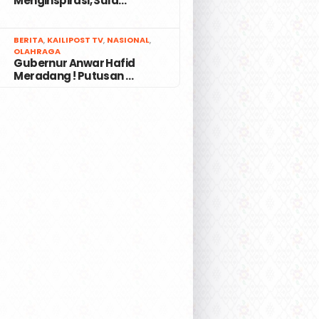
Menginspirasi, Sula…
7
BERITA
,
KAILIPOST TV
,
NASIONAL
,
OLAHRAGA
Gubernur Anwar Hafid
Meradang ! Putusan …