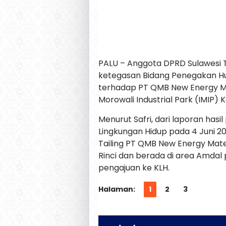
PALU – Anggota DPRD Sulawes
ketegasan Bidang Penegakan H
terhadap PT QMB New Energy Ma
Morowali Industrial Park (IMIP)
Menurut Safri, dari laporan has
Lingkungan Hidup pada 4 Juni 
Tailing PT QMB New Energy Mat
Rinci dan berada di area Amd
pengajuan ke KLH.
Halaman:
1
2
3