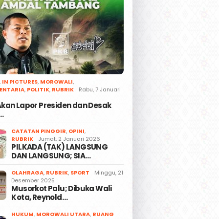
,
IN PICTURES
,
MOROWALI
,
ENTARIA
,
POLITIK
,
RUBRIK
Rabu, 7 Januari
 Akan Lapor Presiden dan Desak
…
CATATAN PINGGIR
,
OPINI
,
RUBRIK
Jumat, 2 Januari 2026
PILKADA (TAK) LANGSUNG
DAN LANGSUNG; SIA…
OLAHRAGA
,
RUBRIK
,
SPORT
Minggu, 21
Desember 2025
Musorkot Palu; Dibuka Wali
Kota, Reynold…
HUKUM
,
MOROWALI UTARA
,
RUANG