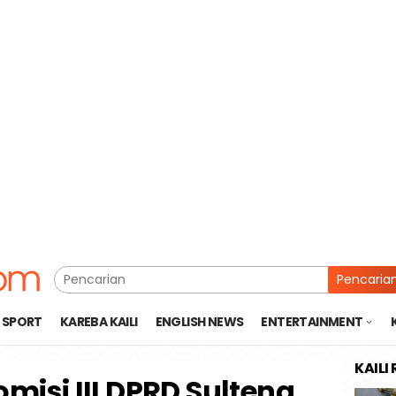
Pencaria
SPORT
KAREBA KAILI
ENGLISH NEWS
ENTERTAINMENT
KAILI
omisi III DPRD Sulteng