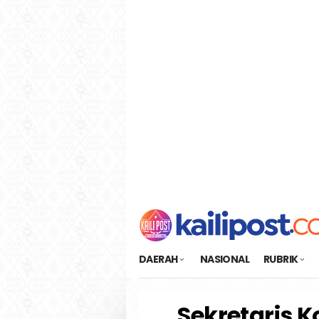
Loncat
tutup
ke
konten
DAERAH
NASIONAL
RUBRIK
Sekretaris K