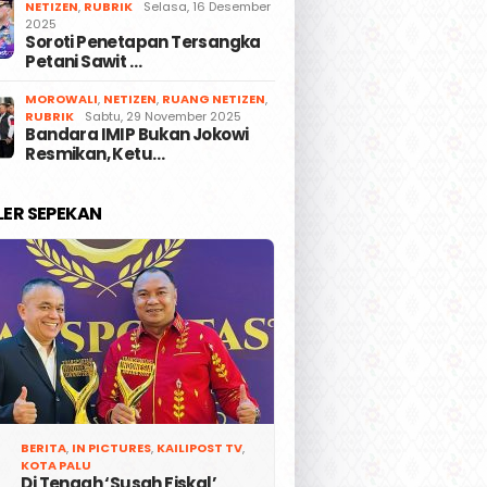
NETIZEN
,
RUBRIK
Selasa, 16 Desember
2025
Soroti Penetapan Tersangka
Petani Sawit …
MOROWALI
,
NETIZEN
,
RUANG NETIZEN
,
RUBRIK
Sabtu, 29 November 2025
Bandara IMIP Bukan Jokowi
Resmikan, Ketu…
LER SEPEKAN
BERITA
,
IN PICTURES
,
KAILIPOST TV
,
KOTA PALU
Di Tengah ‘Susah Fiskal’