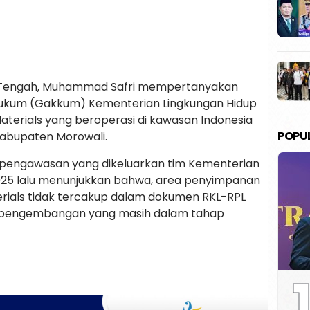
i Tengah, Muhammad Safri mempertanyakan
ukum (Gakkum) Kementerian Lingkungan Hidup
terials yang beroperasi di kawasan Indonesia
POPU
 Kabupaten Morowali.
il pengawasan yang dikeluarkan tim Kementerian
2025 lalu menunjukkan bahwa, area penyimpanan
erials tidak tercakup dalam dokumen RKL-RPL
al pengembangan yang masih dalam tahap
1