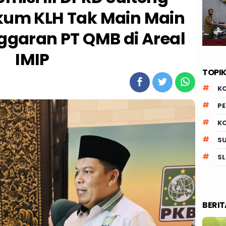
kum KLH Tak Main Main
garan PT QMB di Areal
IMIP
TOPIK
K
P
K
S
SL
BERI