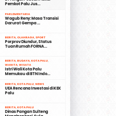
Pemkot Palu Jus…
2
PARLEMENTARIA
Wagub Reny: Masa Transisi
Darurat Gempa …
3
BERITA
,
OLAHRAGA
,
SPORT
Porprov Diundur, Status
Tuan Rumah FORNA…
4
BERITA
,
BUDAYA
,
KOTA PALU
,
WANITA
,
WISATA
Istri Wali Kota Palu
Memukau di BTN Indo…
5
BERITA
,
KOTA PALU
,
NEWS
UEA Rencana Investasi di KEK
Palu
6
BERITA
,
KOTA PALU
Dinas Pangan Sulteng