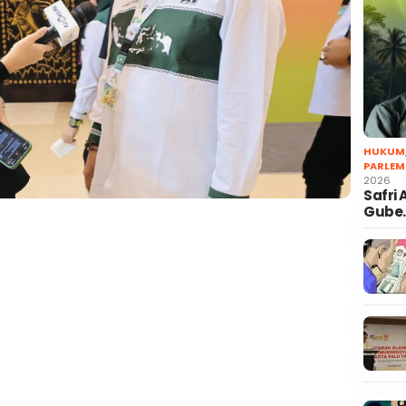
HUKUM
PARLEM
2026
Safri
Gube