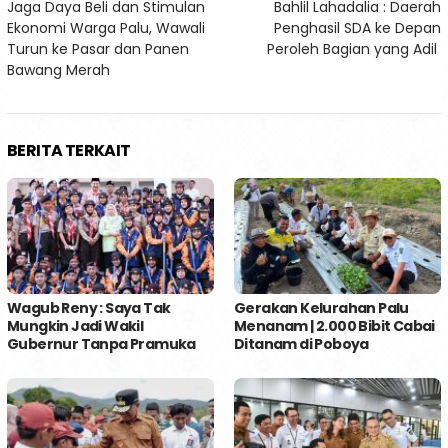
Jaga Daya Beli dan Stimulan
Bahlil Lahadalia : Daerah
pos
Ekonomi Warga Palu, Wawali
Penghasil SDA ke Depan
Turun ke Pasar dan Panen
Peroleh Bagian yang Adil
Bawang Merah
BERITA TERKAIT
Wagub Reny : Saya Tak
Gerakan Kelurahan Palu
Mungkin Jadi Wakil
Menanam | 2.000 Bibit Cabai
Gubernur Tanpa Pramuka
Ditanam di Poboya