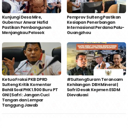
Kunjungi Desa Mire,
Pemprov Sulteng Pastikan
Gubernur Anwar Hafid
Kesiapan Penerbangan
Pastikan Pembangunan
Internasional Perdana Palu-
Menjangkau Pelosok
Guangzhou
Ketua Fraksi PKB DPRD
#SultengSuram Terancam
Sulteng Kritik Komentar
Kehilangan DBH Mineral |
Bahlil Soal PHK 1.900 Buru PT
Safri Desak Kepmen ESDM
GNI | Safri : Jangan Cuci
Dievaluasi
Tangan dan Lempar
Tanggung Jawab