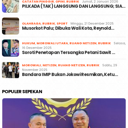
CATATAN PINGGIR
,
OPINI
,
RUBRIK
Jumat, 2 Januari 2026
PILKADA (TAK) LANGSUNG DAN LANGSUNG; SIA…
OLAHRAGA
,
RUBRIK
,
SPORT
Minggu, 21 Desember 2025
Musorkot Palu; Dibuka Wali Kota, Reynold…
HUKUM
,
MOROWALI UTARA
,
RUANG NETIZEN
,
RUBRIK
Selasa,
16 Desember 2025
Soroti Penetapan Tersangka Petani Sawit …
MOROWALI
,
NETIZEN
,
RUANG NETIZEN
,
RUBRIK
Sabtu, 29
November 2025
Bandara IMIP Bukan Jokowi Resmikan, Ketu…
POPULER SEPEKAN