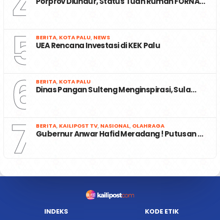
4
Porprov Diundur, Status Tuan Rumah FORNA…
5
BERITA
,
KOTA PALU
,
NEWS
UEA Rencana Investasi di KEK Palu
6
BERITA
,
KOTA PALU
Dinas Pangan Sulteng Menginspirasi, Sula…
7
BERITA
,
KAILIPOST TV
,
NASIONAL
,
OLAHRAGA
Gubernur Anwar Hafid Meradang ! Putusan …
INDEKS
KODE ETIK