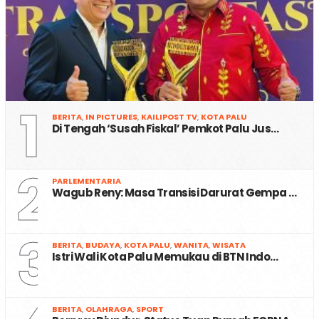
1
BERITA
,
IN PICTURES
,
KAILIPOST TV
,
KOTA PALU
Di Tengah ‘Susah Fiskal’ Pemkot Palu Jus…
2
PARLEMENTARIA
Wagub Reny: Masa Transisi Darurat Gempa …
3
BERITA
,
BUDAYA
,
KOTA PALU
,
WANITA
,
WISATA
Istri Wali Kota Palu Memukau di BTN Indo…
BERITA
,
OLAHRAGA
,
SPORT