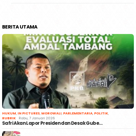
BERITA UTAMA
HUKUM
,
IN PICTURES
,
MOROWALI
,
PARLEMENTARIA
,
POLITIK
,
RUBRIK
Rabu, 7 Januari 2026
Safri Akan Lapor Presiden dan Desak Gube…