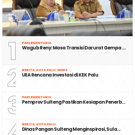
1
PARLEMENTARIA
Wagub Reny: Masa Transisi Darurat Gempa …
2
BERITA
,
KOTA PALU
,
NEWS
UEA Rencana Investasi di KEK Palu
3
PARLEMENTARIA
Pemprov Sulteng Pastikan Kesiapan Penerb…
4
BERITA
,
KOTA PALU
Dinas Pangan Sulteng Menginspirasi, Sula…