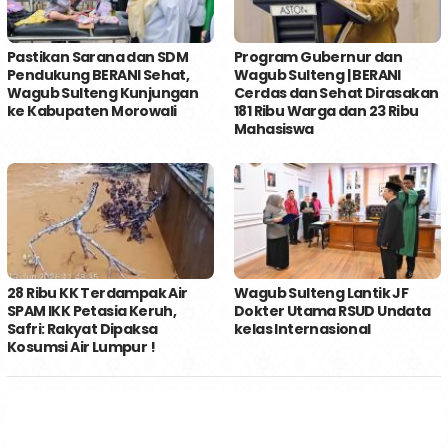
Pastikan Sarana dan SDM
Program Gubernur dan
Pendukung BERANI Sehat,
Wagub Sulteng | BERANI
Wagub Sulteng Kunjungan
Cerdas dan Sehat Dirasakan
ke Kabupaten Morowali
181 Ribu Warga dan 23 Ribu
Mahasiswa
28 Ribu KK Terdampak Air
Wagub Sulteng Lantik JF
SPAM IKK Petasia Keruh,
Dokter Utama RSUD Undata
Safri: Rakyat Dipaksa
kelas Internasional
Kosumsi Air Lumpur !