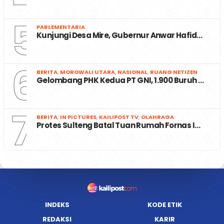
5
PARLEMENTARIA
Kunjungi Desa Mire, Gubernur Anwar Hafid…
6
BERITA
,
MOROWALI UTARA
,
NASIONAL
,
RUANG NETIZEN
Gelombang PHK Kedua PT GNI, 1.900 Buruh …
7
BERITA
,
IN PICTURES
,
KAILIPOST TV
,
OLAHRAGA
Protes Sulteng Batal Tuan Rumah Fornas I…
INDEKS
KODE ETIK
REDAKSI
KARIR