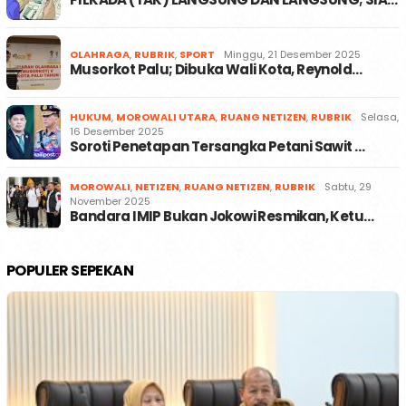
OLAHRAGA
,
RUBRIK
,
SPORT
Minggu, 21 Desember 2025
Musorkot Palu; Dibuka Wali Kota, Reynold…
HUKUM
,
MOROWALI UTARA
,
RUANG NETIZEN
,
RUBRIK
Selasa,
16 Desember 2025
Soroti Penetapan Tersangka Petani Sawit …
MOROWALI
,
NETIZEN
,
RUANG NETIZEN
,
RUBRIK
Sabtu, 29
November 2025
Bandara IMIP Bukan Jokowi Resmikan, Ketu…
POPULER SEPEKAN