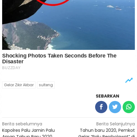
Gelar Zikir Akbar
sulteng
SEBARKAN
Navigasi
Berita sebelumnya
Berita Selanjutnya
Kapolres Palu Jamin Palu
Tahun baru 2020, Pemkot
pos
Aman Tahun Baru 2020
Gelar “Palu Bersholawat” di