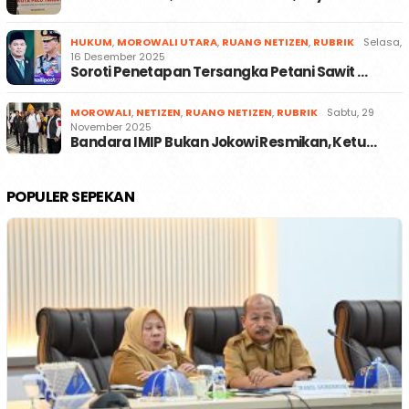
HUKUM
,
MOROWALI UTARA
,
RUANG NETIZEN
,
RUBRIK
Selasa,
16 Desember 2025
Soroti Penetapan Tersangka Petani Sawit …
MOROWALI
,
NETIZEN
,
RUANG NETIZEN
,
RUBRIK
Sabtu, 29
November 2025
Bandara IMIP Bukan Jokowi Resmikan, Ketu…
POPULER SEPEKAN