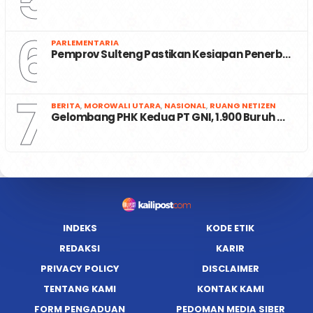
6
PARLEMENTARIA
Pemprov Sulteng Pastikan Kesiapan Penerb…
7
BERITA
,
MOROWALI UTARA
,
NASIONAL
,
RUANG NETIZEN
Gelombang PHK Kedua PT GNI, 1.900 Buruh …
INDEKS
KODE ETIK
REDAKSI
KARIR
PRIVACY POLICY
DISCLAIMER
TENTANG KAMI
KONTAK KAMI
FORM PENGADUAN
PEDOMAN MEDIA SIBER