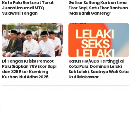
Kota Palu Berturut Turut
Golkar Sulteng Kurban Lima
Juara Umum di MTQ
Ekor Sapi, Satu Ekor Bantuan
Sulawesi Tengah
‘Mas Bahlil Ganteng’
Di Tengah Krisis! Pemkot
Kasus HIV/AIDS Tertinggi di
Palu Siapkan 789 Ekor Sapi
Kota Palu; Dominan Lelaki
dan 328 Ekor Kambing
Sek Lelaki, Saatnya Wali Kota
Kurban Idul Adha 2026
Ikuti Makassar