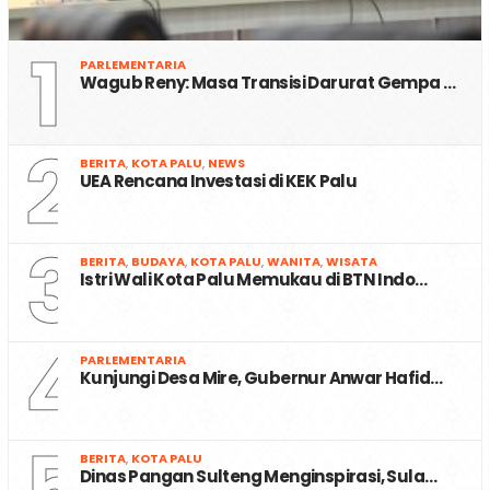
1
PARLEMENTARIA
Wagub Reny: Masa Transisi Darurat Gempa …
2
BERITA
,
KOTA PALU
,
NEWS
UEA Rencana Investasi di KEK Palu
3
BERITA
,
BUDAYA
,
KOTA PALU
,
WANITA
,
WISATA
Istri Wali Kota Palu Memukau di BTN Indo…
4
PARLEMENTARIA
Kunjungi Desa Mire, Gubernur Anwar Hafid…
5
BERITA
,
KOTA PALU
Dinas Pangan Sulteng Menginspirasi, Sula…