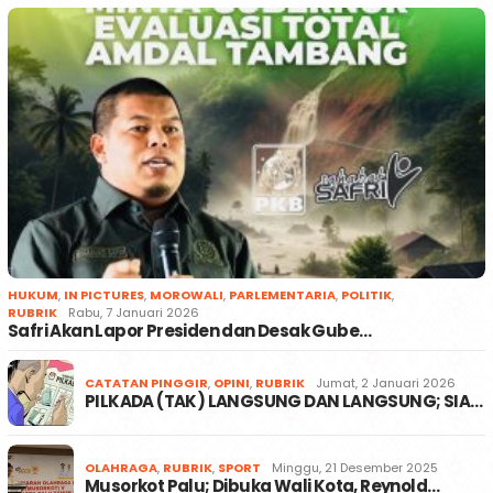
HUKUM
,
IN PICTURES
,
MOROWALI
,
PARLEMENTARIA
,
POLITIK
,
RUBRIK
Rabu, 7 Januari 2026
Safri Akan Lapor Presiden dan Desak Gube…
CATATAN PINGGIR
,
OPINI
,
RUBRIK
Jumat, 2 Januari 2026
PILKADA (TAK) LANGSUNG DAN LANGSUNG; SIA…
OLAHRAGA
,
RUBRIK
,
SPORT
Minggu, 21 Desember 2025
Musorkot Palu; Dibuka Wali Kota, Reynold…