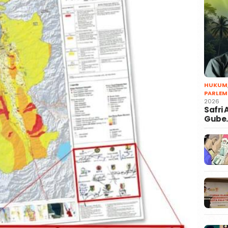
HUKUM
PARLEM
2026
Safri
Gube