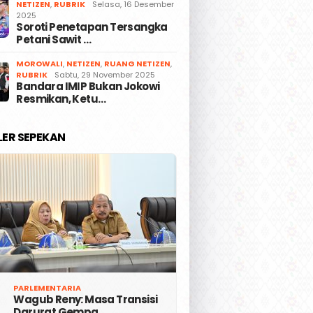
NETIZEN
,
RUBRIK
Selasa, 16 Desember
2025
Soroti Penetapan Tersangka
Petani Sawit …
MOROWALI
,
NETIZEN
,
RUANG NETIZEN
,
RUBRIK
Sabtu, 29 November 2025
Bandara IMIP Bukan Jokowi
Resmikan, Ketu…
LER SEPEKAN
PARLEMENTARIA
Wagub Reny: Masa Transisi
Darurat Gempa …