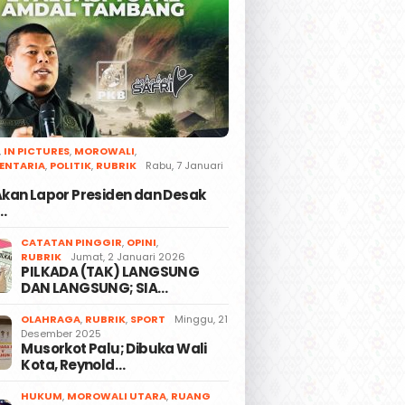
,
IN PICTURES
,
MOROWALI
,
ENTARIA
,
POLITIK
,
RUBRIK
Rabu, 7 Januari
 Akan Lapor Presiden dan Desak
…
CATATAN PINGGIR
,
OPINI
,
RUBRIK
Jumat, 2 Januari 2026
PILKADA (TAK) LANGSUNG
DAN LANGSUNG; SIA…
OLAHRAGA
,
RUBRIK
,
SPORT
Minggu, 21
Desember 2025
Musorkot Palu; Dibuka Wali
Kota, Reynold…
HUKUM
,
MOROWALI UTARA
,
RUANG