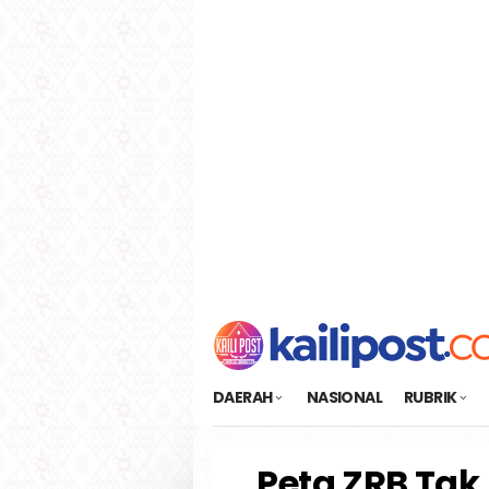
Loncat
tutup
ke
konten
DAERAH
NASIONAL
RUBRIK
Peta ZRB Ta