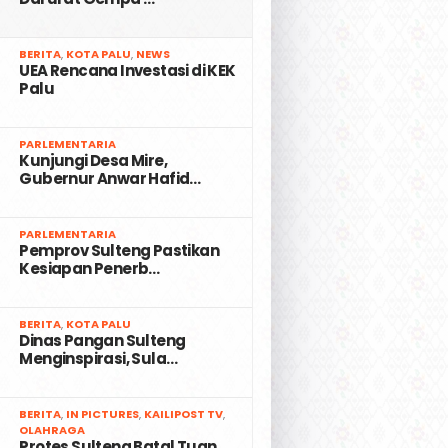
2
BERITA
,
KOTA PALU
,
NEWS
UEA Rencana Investasi di KEK
Palu
3
PARLEMENTARIA
Kunjungi Desa Mire,
Gubernur Anwar Hafid…
4
PARLEMENTARIA
Pemprov Sulteng Pastikan
Kesiapan Penerb…
5
BERITA
,
KOTA PALU
Dinas Pangan Sulteng
Menginspirasi, Sula…
6
BERITA
,
IN PICTURES
,
KAILIPOST TV
,
OLAHRAGA
Protes Sulteng Batal Tuan