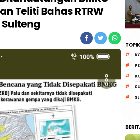
kan Teliti Bahas RTRW
Sulteng
TOPIK
K
P
K
S
SL
BERI