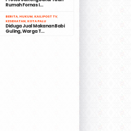
Rumah Fornas I…
7
BERITA
,
HUKUM
,
KAILIPOST TV
,
KESEHATAN
,
KOTA PALU
Diduga Jual Makanan Babi
Guling, Warga T…