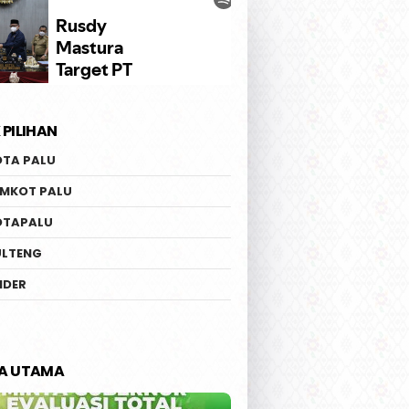
 PILIHAN
OTA PALU
EMKOT PALU
OTAPALU
ULTENG
IDER
TA UTAMA