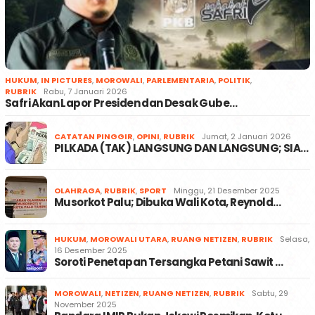
HUKUM
,
IN PICTURES
,
MOROWALI
,
PARLEMENTARIA
,
POLITIK
,
RUBRIK
Rabu, 7 Januari 2026
Safri Akan Lapor Presiden dan Desak Gube…
CATATAN PINGGIR
,
OPINI
,
RUBRIK
Jumat, 2 Januari 2026
PILKADA (TAK) LANGSUNG DAN LANGSUNG; SIA…
OLAHRAGA
,
RUBRIK
,
SPORT
Minggu, 21 Desember 2025
Musorkot Palu; Dibuka Wali Kota, Reynold…
HUKUM
,
MOROWALI UTARA
,
RUANG NETIZEN
,
RUBRIK
Selasa,
16 Desember 2025
Soroti Penetapan Tersangka Petani Sawit …
MOROWALI
,
NETIZEN
,
RUANG NETIZEN
,
RUBRIK
Sabtu, 29
November 2025