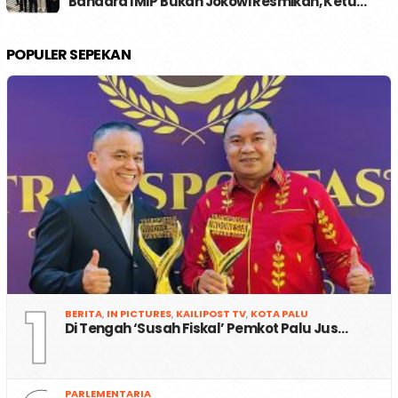
Bandara IMIP Bukan Jokowi Resmikan, Ketu…
POPULER SEPEKAN
1
BERITA
,
IN PICTURES
,
KAILIPOST TV
,
KOTA PALU
Di Tengah ‘Susah Fiskal’ Pemkot Palu Jus…
PARLEMENTARIA