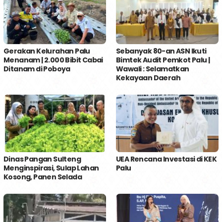
Gerakan Kelurahan Palu
Sebanyak 80-an ASN Ikuti
Menanam | 2.000 Bibit Cabai
Bimtek Audit Pemkot Palu |
Ditanam di Poboya
Wawali : Selamatkan
Kekayaan Daerah
Dinas Pangan Sulteng
UEA Rencana Investasi di KEK
Menginspirasi, Sulap Lahan
Palu
Kosong, Panen Selada