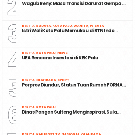
2
Wagub Reny: Masa Transisi Darurat Gempa …
3
BERITA
,
BUDAYA
,
KOTA PALU
,
WANITA
,
WISATA
Istri Wali Kota Palu Memukau di BTN Indo…
4
BERITA
,
KOTA PALU
,
NEWS
UEA Rencana Investasi di KEK Palu
5
BERITA
,
OLAHRAGA
,
SPORT
Porprov Diundur, Status Tuan Rumah FORNA…
6
BERITA
,
KOTA PALU
Dinas Pangan Sulteng Menginspirasi, Sula…
BERITA
,
KAILIPOST TV
,
NASIONAL
,
OLAHRAGA