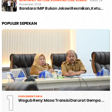
MOROWALI
,
NETIZEN
,
RUANG NETIZEN
,
RUBRIK
Sabtu, 29
November 2025
Bandara IMIP Bukan Jokowi Resmikan, Ketu…
POPULER SEPEKAN
1
PARLEMENTARIA
Wagub Reny: Masa Transisi Darurat Gempa …