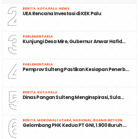
2
BERITA
,
KOTA PALU
,
NEWS
UEA Rencana Investasi di KEK Palu
3
PARLEMENTARIA
Kunjungi Desa Mire, Gubernur Anwar Hafid…
4
PARLEMENTARIA
Pemprov Sulteng Pastikan Kesiapan Penerb…
5
BERITA
,
KOTA PALU
Dinas Pangan Sulteng Menginspirasi, Sula…
6
BERITA
,
MOROWALI UTARA
,
NASIONAL
,
RUANG NETIZEN
Gelombang PHK Kedua PT GNI, 1.900 Buruh …