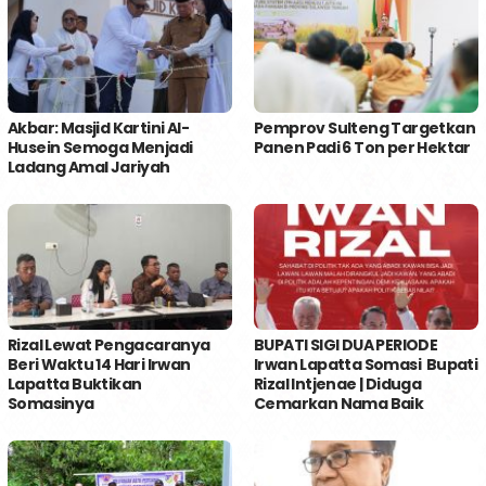
Akbar: Masjid Kartini Al-
Pemprov Sulteng Targetkan
Husein Semoga Menjadi
Panen Padi 6 Ton per Hektar
Ladang Amal Jariyah
Rizal Lewat Pengacaranya
BUPATI SIGI DUA PERIODE
Beri Waktu 14 Hari Irwan
Irwan Lapatta Somasi Bupati
Lapatta Buktikan
Rizal Intjenae | Diduga
Somasinya
Cemarkan Nama Baik