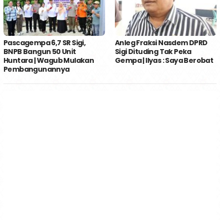
Pascagempa 6,7 SR Sigi,
Anleg Fraksi Nasdem DPRD
BNPB Bangun 50 Unit
Sigi Dituding Tak Peka
Huntara | Wagub Mulakan
Gempa | Ilyas : Saya Berobat
Pembangunannya