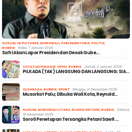
HUKUM
,
IN PICTURES
,
MOROWALI
,
PARLEMENTARIA
,
POLITIK
,
RUBRIK
Rabu, 7 Januari 2026
Safri Akan Lapor Presiden dan Desak Gube…
CATATAN PINGGIR
,
OPINI
,
RUBRIK
Jumat, 2 Januari 2026
PILKADA (TAK) LANGSUNG DAN LANGSUNG; SIA…
OLAHRAGA
,
RUBRIK
,
SPORT
Minggu, 21 Desember 2025
Musorkot Palu; Dibuka Wali Kota, Reynold…
HUKUM
,
MOROWALI UTARA
,
RUANG NETIZEN
,
RUBRIK
Selasa,
16 Desember 2025
Soroti Penetapan Tersangka Petani Sawit …