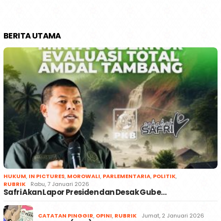
BERITA UTAMA
HUKUM
,
IN PICTURES
,
MOROWALI
,
PARLEMENTARIA
,
POLITIK
,
RUBRIK
Rabu, 7 Januari 2026
Safri Akan Lapor Presiden dan Desak Gube…
CATATAN PINGGIR
,
OPINI
,
RUBRIK
Jumat, 2 Januari 2026