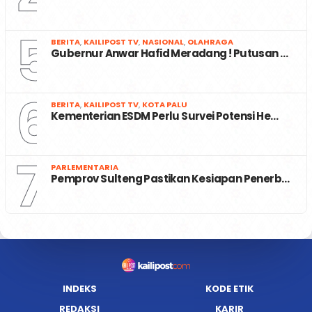
5
BERITA
,
KAILIPOST TV
,
NASIONAL
,
OLAHRAGA
Gubernur Anwar Hafid Meradang ! Putusan …
6
BERITA
,
KAILIPOST TV
,
KOTA PALU
Kementerian ESDM Perlu Survei Potensi He…
7
PARLEMENTARIA
Pemprov Sulteng Pastikan Kesiapan Penerb…
INDEKS
KODE ETIK
REDAKSI
KARIR