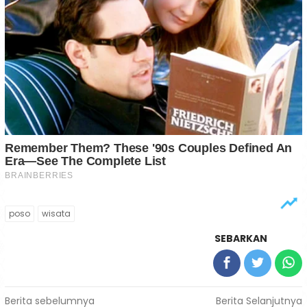
poso
wisata
SEBARKAN
Navigasi
Berita sebelumnya
Berita Selanjutnya