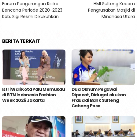
Forum Pengurangan Risiko
HMI Sulteng Kecam
pos
Bencana Periode 2020-2023
Pengrusakan Masjid di
Kab. Sigi Resmi Dikukuhkan
Minahasa Utara
BERITA TERKAIT
Istri Wali Kota Palu Memukau
Dua Oknum Pegawai
di BTN Indonesia Fashion
Dipecat, Diduga Lakukan
Week 2026 Jakarta
Fraud di Bank Sulteng
Cabang Poso