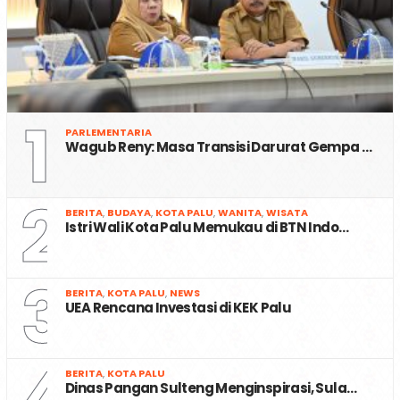
1
PARLEMENTARIA
Wagub Reny: Masa Transisi Darurat Gempa …
2
BERITA
,
BUDAYA
,
KOTA PALU
,
WANITA
,
WISATA
Istri Wali Kota Palu Memukau di BTN Indo…
3
BERITA
,
KOTA PALU
,
NEWS
UEA Rencana Investasi di KEK Palu
4
BERITA
,
KOTA PALU
Dinas Pangan Sulteng Menginspirasi, Sula…