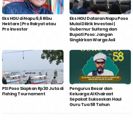
Eks HGU di Napu 6,6 Ribu
Eks HGU Dataran Napu Poso
Hektare | Pro Rakyat atau
Mulai Dilirik Investasi |
Pro Investor
Gubernur Sulteng dan
Bupati Poso: Jangan
Singkirkan Warga Asli
PSI Poso Siapkan Rp30 Juta di
Pengurus Besar dan
Fishing Tournament
Keluarga Al Khairaat
Sepakat Sukseskan Haul
Guru Tua 58 Tahun