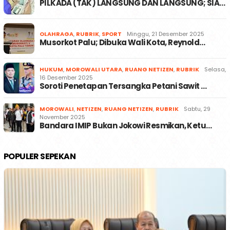
PILKADA (TAK) LANGSUNG DAN LANGSUNG; SIA…
OLAHRAGA
,
RUBRIK
,
SPORT
Minggu, 21 Desember 2025
Musorkot Palu; Dibuka Wali Kota, Reynold…
HUKUM
,
MOROWALI UTARA
,
RUANG NETIZEN
,
RUBRIK
Selasa,
16 Desember 2025
Soroti Penetapan Tersangka Petani Sawit …
MOROWALI
,
NETIZEN
,
RUANG NETIZEN
,
RUBRIK
Sabtu, 29
November 2025
Bandara IMIP Bukan Jokowi Resmikan, Ketu…
POPULER SEPEKAN