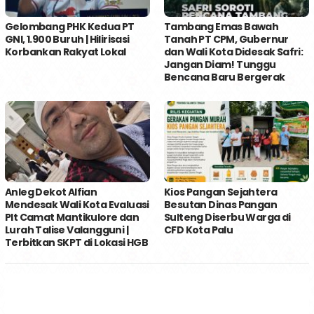
Gelombang PHK Kedua PT
Tambang Emas Bawah
GNI, 1.900 Buruh | Hilirisasi
Tanah PT CPM, Gubernur
Korbankan Rakyat Lokal
dan Wali Kota Didesak Safri:
Jangan Diam! Tunggu
Bencana Baru Bergerak
Anleg Dekot Alfian
Kios Pangan Sejahtera
Mendesak Wali Kota Evaluasi
Besutan Dinas Pangan
Plt Camat Mantikulore dan
Sulteng Diserbu Warga di
Lurah Talise Valangguni |
CFD Kota Palu
Terbitkan SKPT di Lokasi HGB