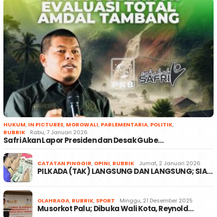
HUKUM
,
IN PICTURES
,
MOROWALI
,
PARLEMENTARIA
,
POLITIK
,
RUBRIK
Rabu, 7 Januari 2026
Safri Akan Lapor Presiden dan Desak Gube…
CATATAN PINGGIR
,
OPINI
,
RUBRIK
Jumat, 2 Januari 2026
PILKADA (TAK) LANGSUNG DAN LANGSUNG; SIA…
OLAHRAGA
,
RUBRIK
,
SPORT
Minggu, 21 Desember 2025
Musorkot Palu; Dibuka Wali Kota, Reynold…