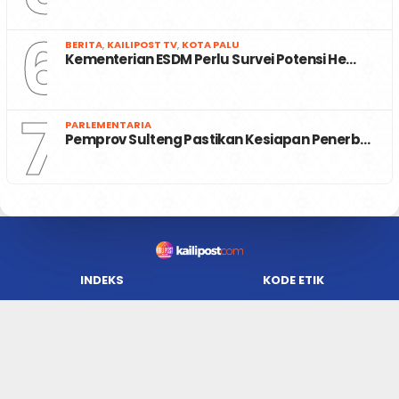
6
BERITA
,
KAILIPOST TV
,
KOTA PALU
Kementerian ESDM Perlu Survei Potensi He…
7
PARLEMENTARIA
Pemprov Sulteng Pastikan Kesiapan Penerb…
INDEKS
KODE ETIK
REDAKSI
KARIR
PRIVACY POLICY
DISCLAIMER
TENTANG KAMI
KONTAK KAMI
FORM PENGADUAN
PEDOMAN MEDIA SIBER