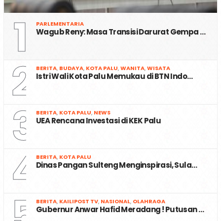
1
PARLEMENTARIA
Wagub Reny: Masa Transisi Darurat Gempa …
2
BERITA
,
BUDAYA
,
KOTA PALU
,
WANITA
,
WISATA
Istri Wali Kota Palu Memukau di BTN Indo…
3
BERITA
,
KOTA PALU
,
NEWS
UEA Rencana Investasi di KEK Palu
4
BERITA
,
KOTA PALU
Dinas Pangan Sulteng Menginspirasi, Sula…
5
BERITA
,
KAILIPOST TV
,
NASIONAL
,
OLAHRAGA
Gubernur Anwar Hafid Meradang ! Putusan …