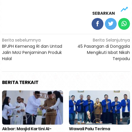
SEBARKAN
Navigasi
Berita sebelumnya
Berita Selanjutnya
BPJPH Kemenag RI dan Untad
45 Pasangan di Donggala
pos
Jalin MoU Penjaminan Produk
Mengikuti Isbat Nikah
Halal
Terpadu
BERITA TERKAIT
Akbar: Masjid Kartini Al-
Wawali Palu Terima