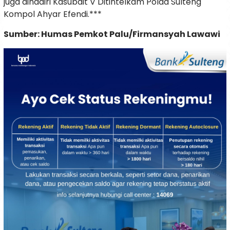
juga dihadiri Kasubdit V Ditintelkam Polda Sulteng
Kompol Ahyar Efendi.***
Sumber: Humas Pemkot Palu/Firmansyah Lawawi