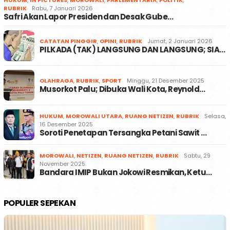
RUBRIK
Rabu, 7 Januari 2026
Safri Akan Lapor Presiden dan Desak Gube…
CATATAN PINGGIR
,
OPINI
,
RUBRIK
Jumat, 2 Januari 2026
PILKADA (TAK) LANGSUNG DAN LANGSUNG; SIA…
OLAHRAGA
,
RUBRIK
,
SPORT
Minggu, 21 Desember 2025
Musorkot Palu; Dibuka Wali Kota, Reynold…
HUKUM
,
MOROWALI UTARA
,
RUANG NETIZEN
,
RUBRIK
Selasa,
16 Desember 2025
Soroti Penetapan Tersangka Petani Sawit …
MOROWALI
,
NETIZEN
,
RUANG NETIZEN
,
RUBRIK
Sabtu, 29
November 2025
Bandara IMIP Bukan Jokowi Resmikan, Ketu…
POPULER SEPEKAN