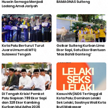
Husein Semoga Menjadi
BAMAGNAS Sulteng
Ladang Amal Jariyah
Kota Palu Berturut Turut
Golkar Sulteng Kurban Lima
Juara Umum di MTQ
Ekor Sapi, Satu Ekor Bantuan
Sulawesi Tengah
‘Mas Bahlil Ganteng’
Di Tengah Krisis! Pemkot
Kasus HIV/AIDS Tertinggi di
Palu Siapkan 789 Ekor Sapi
Kota Palu; Dominan Lelaki
dan 328 Ekor Kambing
Sek Lelaki, Saatnya Wali Kota
Kurban Idul Adha 2026
Ikuti Makassar