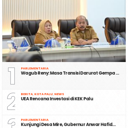
1
PARLEMENTARIA
Wagub Reny: Masa Transisi Darurat Gempa …
2
BERITA
,
KOTA PALU
,
NEWS
UEA Rencana Investasi di KEK Palu
3
PARLEMENTARIA
Kunjungi Desa Mire, Gubernur Anwar Hafid…