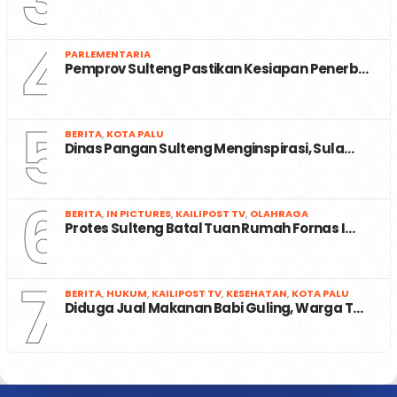
4
PARLEMENTARIA
Pemprov Sulteng Pastikan Kesiapan Penerb…
5
BERITA
,
KOTA PALU
Dinas Pangan Sulteng Menginspirasi, Sula…
6
BERITA
,
IN PICTURES
,
KAILIPOST TV
,
OLAHRAGA
Protes Sulteng Batal Tuan Rumah Fornas I…
7
BERITA
,
HUKUM
,
KAILIPOST TV
,
KESEHATAN
,
KOTA PALU
Diduga Jual Makanan Babi Guling, Warga T…