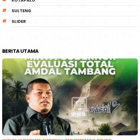
KOTAPALU
SULTENG
SLIDER
BERITA UTAMA
HUKUM
,
IN PICTURES
,
MOROWALI
,
PARLEMENTARIA
,
POLITIK
,