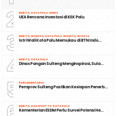
2
BERITA
,
KOTA PALU
,
NEWS
UEA Rencana Investasi di KEK Palu
3
BERITA
,
BUDAYA
,
KOTA PALU
,
WANITA
,
WISATA
Istri Wali Kota Palu Memukau di BTN Indo…
4
BERITA
,
KOTA PALU
Dinas Pangan Sulteng Menginspirasi, Sula…
5
PARLEMENTARIA
Pemprov Sulteng Pastikan Kesiapan Penerb…
6
BERITA
,
KAILIPOST TV
,
KOTA PALU
Kementerian ESDM Perlu Survei Potensi He…