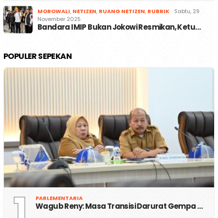
MOROWALI
,
NETIZEN
,
RUANG NETIZEN
,
RUBRIK
Sabtu, 29
November 2025
Bandara IMIP Bukan Jokowi Resmikan, Ketu…
POPULER SEPEKAN
1
PARLEMENTARIA
Wagub Reny: Masa Transisi Darurat Gempa …