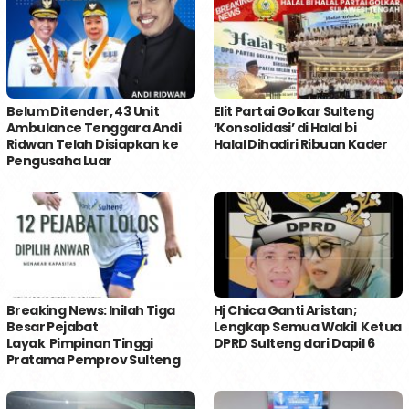
Belum Ditender, 43 Unit
Elit Partai Golkar Sulteng
Ambulance Tenggara Andi
‘Konsolidasi’ di Halal bi
Ridwan Telah Disiapkan ke
Halal Dihadiri Ribuan Kader
Pengusaha Luar
Breaking News: Inilah Tiga
Hj Chica Ganti Aristan;
Besar Pejabat
Lengkap Semua Wakil Ketua
Layak Pimpinan Tinggi
DPRD Sulteng dari Dapil 6
Pratama Pemprov Sulteng