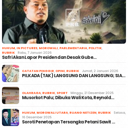
HUKUM
,
IN PICTURES
,
MOROWALI
,
PARLEMENTARIA
,
POLITIK
,
RUBRIK
Rabu, 7 Januari 2026
Safri Akan Lapor Presiden dan Desak Gube…
CATATAN PINGGIR
,
OPINI
,
RUBRIK
Jumat, 2 Januari 2026
PILKADA (TAK) LANGSUNG DAN LANGSUNG; SIA…
OLAHRAGA
,
RUBRIK
,
SPORT
Minggu, 21 Desember 2025
Musorkot Palu; Dibuka Wali Kota, Reynold…
HUKUM
,
MOROWALI UTARA
,
RUANG NETIZEN
,
RUBRIK
Selasa,
16 Desember 2025
Soroti Penetapan Tersangka Petani Sawit …