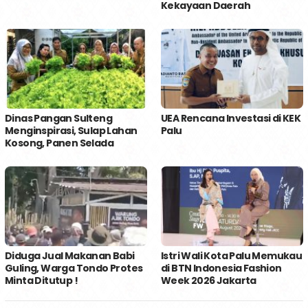
Kekayaan Daerah
Dinas Pangan Sulteng
UEA Rencana Investasi di KEK
Menginspirasi, Sulap Lahan
Palu
Kosong, Panen Selada
Diduga Jual Makanan Babi
Istri Wali Kota Palu Memukau
Guling, Warga Tondo Protes
di BTN Indonesia Fashion
Minta Ditutup !
Week 2026 Jakarta