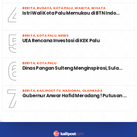
4
BERITA
,
BUDAYA
,
KOTA PALU
,
WANITA
,
WISATA
Istri Wali Kota Palu Memukau di BTN Indo…
5
BERITA
,
KOTA PALU
,
NEWS
UEA Rencana Investasi di KEK Palu
6
BERITA
,
KOTA PALU
Dinas Pangan Sulteng Menginspirasi, Sula…
7
BERITA
,
KAILIPOST TV
,
NASIONAL
,
OLAHRAGA
Gubernur Anwar Hafid Meradang ! Putusan …