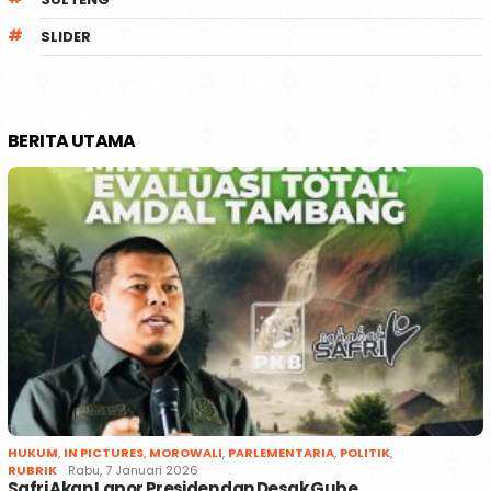
SLIDER
BERITA UTAMA
HUKUM
,
IN PICTURES
,
MOROWALI
,
PARLEMENTARIA
,
POLITIK
,
RUBRIK
Rabu, 7 Januari 2026
Safri Akan Lapor Presiden dan Desak Gube…