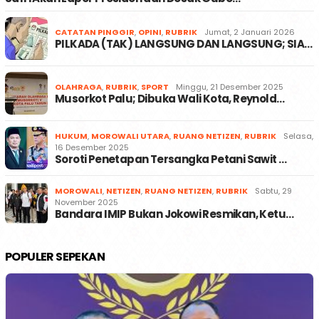
CATATAN PINGGIR
,
OPINI
,
RUBRIK
Jumat, 2 Januari 2026
PILKADA (TAK) LANGSUNG DAN LANGSUNG; SIA…
OLAHRAGA
,
RUBRIK
,
SPORT
Minggu, 21 Desember 2025
Musorkot Palu; Dibuka Wali Kota, Reynold…
HUKUM
,
MOROWALI UTARA
,
RUANG NETIZEN
,
RUBRIK
Selasa,
16 Desember 2025
Soroti Penetapan Tersangka Petani Sawit …
MOROWALI
,
NETIZEN
,
RUANG NETIZEN
,
RUBRIK
Sabtu, 29
November 2025
Bandara IMIP Bukan Jokowi Resmikan, Ketu…
POPULER SEPEKAN