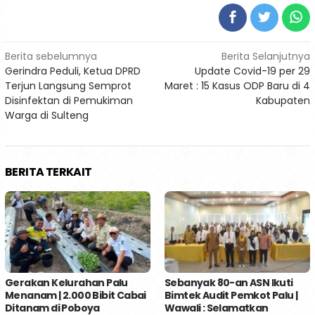
Navigasi
Berita sebelumnya
Berita Selanjutnya
Gerindra Peduli, Ketua DPRD
Update Covid-19 per 29
pos
Terjun Langsung Semprot
Maret : 15 Kasus ODP Baru di 4
Disinfektan di Pemukiman
Kabupaten
Warga di Sulteng
BERITA TERKAIT
Gerakan Kelurahan Palu
Sebanyak 80-an ASN Ikuti
Menanam | 2.000 Bibit Cabai
Bimtek Audit Pemkot Palu |
Ditanam di Poboya
Wawali : Selamatkan