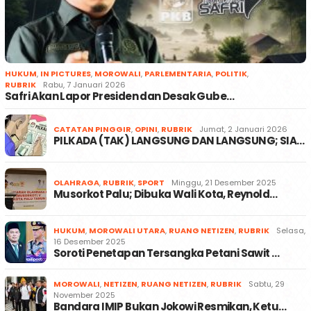
HUKUM
,
IN PICTURES
,
MOROWALI
,
PARLEMENTARIA
,
POLITIK
,
RUBRIK
Rabu, 7 Januari 2026
Safri Akan Lapor Presiden dan Desak Gube…
CATATAN PINGGIR
,
OPINI
,
RUBRIK
Jumat, 2 Januari 2026
PILKADA (TAK) LANGSUNG DAN LANGSUNG; SIA…
OLAHRAGA
,
RUBRIK
,
SPORT
Minggu, 21 Desember 2025
Musorkot Palu; Dibuka Wali Kota, Reynold…
HUKUM
,
MOROWALI UTARA
,
RUANG NETIZEN
,
RUBRIK
Selasa,
16 Desember 2025
Soroti Penetapan Tersangka Petani Sawit …
MOROWALI
,
NETIZEN
,
RUANG NETIZEN
,
RUBRIK
Sabtu, 29
November 2025
Bandara IMIP Bukan Jokowi Resmikan, Ketu…