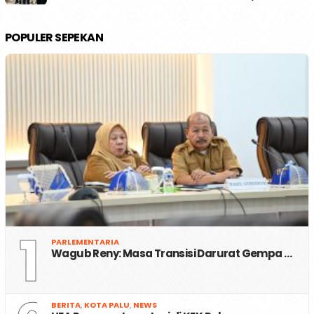
POPULER SEPEKAN
1
PARLEMENTARIA
Wagub Reny: Masa Transisi Darurat Gempa …
BERITA
,
KOTA PALU
,
NEWS