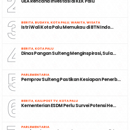
2
UEA Rencana Investasi di KEK Palu
3
BERITA
,
BUDAYA
,
KOTA PALU
,
WANITA
,
WISATA
Istri Wali Kota Palu Memukau di BTN Indo…
4
BERITA
,
KOTA PALU
Dinas Pangan Sulteng Menginspirasi, Sula…
5
PARLEMENTARIA
Pemprov Sulteng Pastikan Kesiapan Penerb…
6
BERITA
,
KAILIPOST TV
,
KOTA PALU
Kementerian ESDM Perlu Survei Potensi He…
PARLEMENTARIA