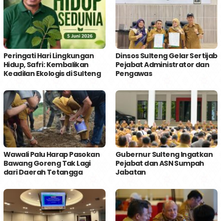
Peringati Hari Lingkungan
Dinsos Sulteng Gelar Sertijab
Hidup, Safri: Kembalikan
Pejabat Administrator dan
Keadilan Ekologis di Sulteng
Pengawas
Wawali Palu Harap Pasokan
Gubernur Sulteng Ingatkan
Bawang Goreng Tak Lagi
Pejabat dan ASN Sumpah
dari Daerah Tetangga
Jabatan