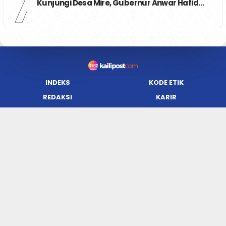
7
Kunjungi Desa Mire, Gubernur Anwar Hafid…
INDEKS
KODE ETIK
REDAKSI
KARIR
PRIVACY POLICY
DISCLAIMER
TENTANG KAMI
KONTAK KAMI
FORM PENGADUAN
PEDOMAN MEDIA SIBER
JARINGAN SOCIAL
Facebook
Twitter
WordPress
Instagram
Youtube
Flickr
RSS