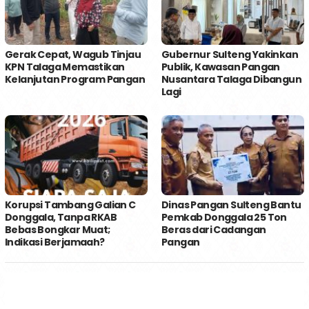
Gerak Cepat, Wagub Tinjau
Gubernur Sulteng Yakinkan
KPN Talaga Memastikan
Publik, Kawasan Pangan
Kelanjutan Program Pangan
Nusantara Talaga Dibangun
Lagi
Korupsi Tambang Galian C
Dinas Pangan Sulteng Bantu
Donggala, Tanpa RKAB
Pemkab Donggala 25 Ton
Bebas Bongkar Muat;
Beras dari Cadangan
Indikasi Berjamaah?
Pangan