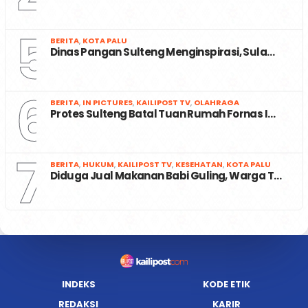
5
BERITA
,
KOTA PALU
Dinas Pangan Sulteng Menginspirasi, Sula…
6
BERITA
,
IN PICTURES
,
KAILIPOST TV
,
OLAHRAGA
Protes Sulteng Batal Tuan Rumah Fornas I…
7
BERITA
,
HUKUM
,
KAILIPOST TV
,
KESEHATAN
,
KOTA PALU
Diduga Jual Makanan Babi Guling, Warga T…
INDEKS
KODE ETIK
REDAKSI
KARIR