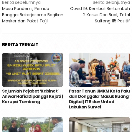
Navigasi
Berita sebelumnya
Berita Selanjutnya
Masa Pandemi, Pemda
Covid 19: Kembali Bertambah
pos
Banggai Bekerjasama Bagikan
2 Kasus Dari Buol, Total
Masker dan Paket Ta’jil
Sulteng 115 Positif
BERITA TERKAIT
Sejumlah Pejabat ‘Kabinet’
Pasar Tenun UMKM Kota Palu
Anwar Hafid Dipanggil Kejati |
dan Donggala ‘Masuk Ruang’
Korupsi Tambang
Digital | ITB dan Untad
Lakukan Survei