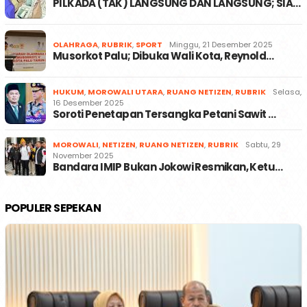
PILKADA (TAK) LANGSUNG DAN LANGSUNG; SIA…
OLAHRAGA
,
RUBRIK
,
SPORT
Minggu, 21 Desember 2025
Musorkot Palu; Dibuka Wali Kota, Reynold…
HUKUM
,
MOROWALI UTARA
,
RUANG NETIZEN
,
RUBRIK
Selasa,
16 Desember 2025
Soroti Penetapan Tersangka Petani Sawit …
MOROWALI
,
NETIZEN
,
RUANG NETIZEN
,
RUBRIK
Sabtu, 29
November 2025
Bandara IMIP Bukan Jokowi Resmikan, Ketu…
POPULER SEPEKAN