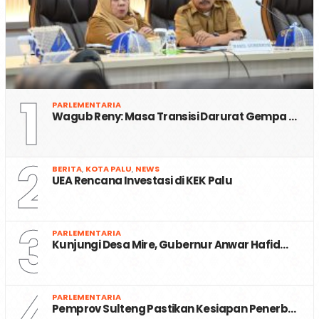
1
PARLEMENTARIA
Wagub Reny: Masa Transisi Darurat Gempa …
2
BERITA
,
KOTA PALU
,
NEWS
UEA Rencana Investasi di KEK Palu
3
PARLEMENTARIA
Kunjungi Desa Mire, Gubernur Anwar Hafid…
4
PARLEMENTARIA
Pemprov Sulteng Pastikan Kesiapan Penerb…