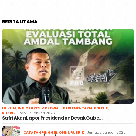
BERITA UTAMA
HUKUM
,
IN PICTURES
,
MOROWALI
,
PARLEMENTARIA
,
POLITIK
,
RUBRIK
Rabu, 7 Januari 2026
Safri Akan Lapor Presiden dan Desak Gube…
CATATAN PINGGIR
,
OPINI
,
RUBRIK
Jumat, 2 Januari 2026