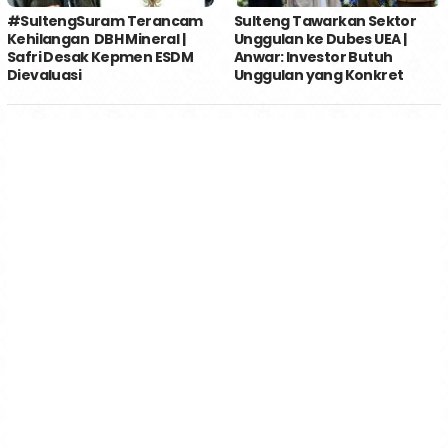
#SultengSuram Terancam
Sulteng Tawarkan Sektor
Kehilangan DBH Mineral |
Unggulan ke Dubes UEA |
Safri Desak Kepmen ESDM
Anwar: Investor Butuh
Dievaluasi
Unggulan yang Konkret