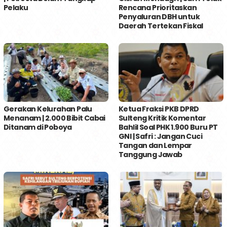
Pelaku
Rencana Prioritaskan
Penyaluran DBH untuk
Daerah Tertekan Fiskal
Gerakan Kelurahan Palu
Ketua Fraksi PKB DPRD
Menanam | 2.000 Bibit Cabai
Sulteng Kritik Komentar
Ditanam di Poboya
Bahlil Soal PHK 1.900 Buru PT
GNI | Safri : Jangan Cuci
Tangan dan Lempar
Tanggung Jawab