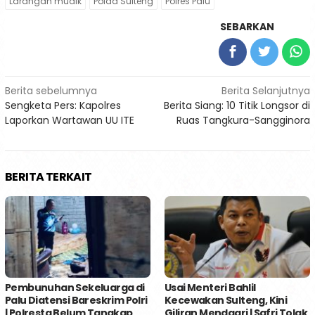
Larangan mudik
Polda Sulteng
Polres Palu
SEBARKAN
Navigasi
Berita sebelumnya
Berita Selanjutnya
Sengketa Pers: Kapolres
Berita Siang: 10 Titik Longsor di
pos
Laporkan Wartawan UU ITE
Ruas Tangkura-Sangginora
BERITA TERKAIT
Pembunuhan Sekeluarga di
Usai Menteri Bahlil
Palu Diatensi Bareskrim Polri
Kecewakan Sulteng, Kini
| Polresta Belum Tangkap
Giliran Mendagri | Safri Tolak