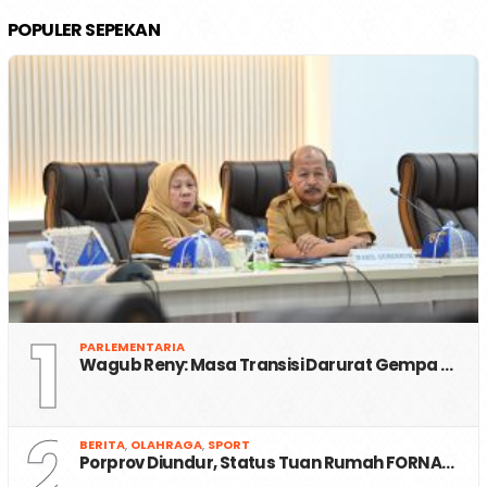
POPULER SEPEKAN
1
PARLEMENTARIA
Wagub Reny: Masa Transisi Darurat Gempa …
2
BERITA
,
OLAHRAGA
,
SPORT
Porprov Diundur, Status Tuan Rumah FORNA…