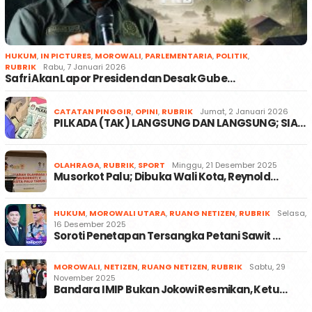
HUKUM
,
IN PICTURES
,
MOROWALI
,
PARLEMENTARIA
,
POLITIK
,
RUBRIK
Rabu, 7 Januari 2026
Safri Akan Lapor Presiden dan Desak Gube…
CATATAN PINGGIR
,
OPINI
,
RUBRIK
Jumat, 2 Januari 2026
PILKADA (TAK) LANGSUNG DAN LANGSUNG; SIA…
OLAHRAGA
,
RUBRIK
,
SPORT
Minggu, 21 Desember 2025
Musorkot Palu; Dibuka Wali Kota, Reynold…
HUKUM
,
MOROWALI UTARA
,
RUANG NETIZEN
,
RUBRIK
Selasa,
16 Desember 2025
Soroti Penetapan Tersangka Petani Sawit …
MOROWALI
,
NETIZEN
,
RUANG NETIZEN
,
RUBRIK
Sabtu, 29
November 2025
Bandara IMIP Bukan Jokowi Resmikan, Ketu…