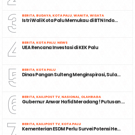
3
BERITA
,
BUDAYA
,
KOTA PALU
,
WANITA
,
WISATA
Istri Wali Kota Palu Memukau di BTN Indo…
4
BERITA
,
KOTA PALU
,
NEWS
UEA Rencana Investasi di KEK Palu
5
BERITA
,
KOTA PALU
Dinas Pangan Sulteng Menginspirasi, Sula…
6
BERITA
,
KAILIPOST TV
,
NASIONAL
,
OLAHRAGA
Gubernur Anwar Hafid Meradang ! Putusan …
7
BERITA
,
KAILIPOST TV
,
KOTA PALU
Kementerian ESDM Perlu Survei Potensi He…